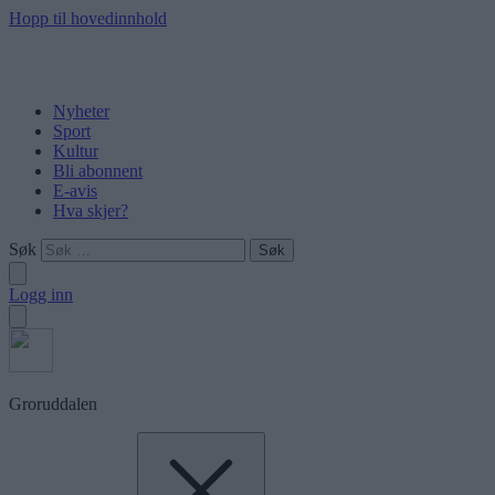
Hopp til hovedinnhold
Nyheter
Sport
Kultur
Bli abonnent
E-avis
Hva skjer?
Søk
Logg inn
Groruddalen