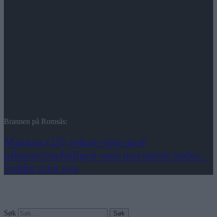
Brannen på Romsås:
Markus (25) vokste opp med
uthuset/eneboligen som nærmeste nabo: –
Veldig trist syn
Søk