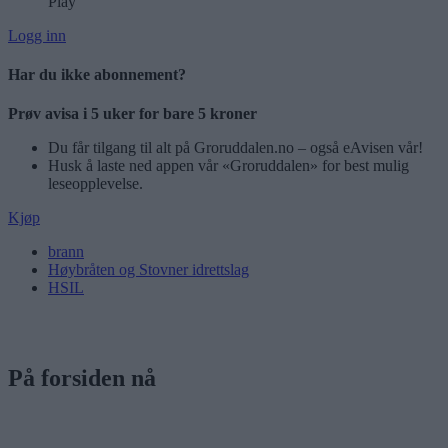
Play
Logg inn
Har du ikke abonnement?
Prøv avisa i 5 uker for bare 5 kroner
Du får tilgang til alt på Groruddalen.no – også eAvisen vår!
Husk å laste ned appen vår «Groruddalen» for best mulig
leseopplevelse.
Kjøp
brann
Høybråten og Stovner idrettslag
HSIL
På forsiden nå