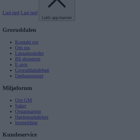
Last ned
Last ned
Lukk app-banner
Groruddalen
Kontakt oss
Om oss
Løssalgssteder
Bli abonnent
E-avis
Groruddalsdebatt
Dødsannonser
Miljøforum
Om GM
Saker
Organisasjon
Høringsuttalelser
Innmelding
Kundeservice