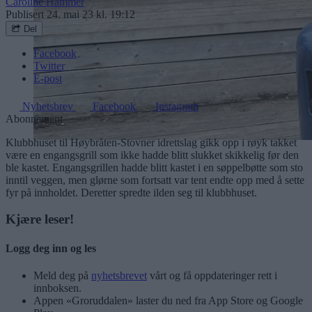
Caroline Hammer
Publisert
24. mai 23 kl. 19:12
Del
Facebook
Twitter
E-post
Nyhetsbrev
Facebook
Instagram
Abonnement
Klubbhuset til Høybråten-Stovner idrettslag gikk opp i røyk takket
være en engangsgrill som ikke hadde blitt slukket skikkelig før den
ble kastet. Engangsgrillen hadde blitt kastet i en søppelbøtte som sto
inntil veggen, men glørne som fortsatt var tent endte opp med å sette
fyr på innholdet. Deretter spredte ilden seg til klubbhuset.
Kjære leser!
Logg deg inn og les
Meld deg på
nyhetsbrevet
vårt og få oppdateringer rett i
innboksen.
Appen «Groruddalen» laster du ned fra App Store og Google