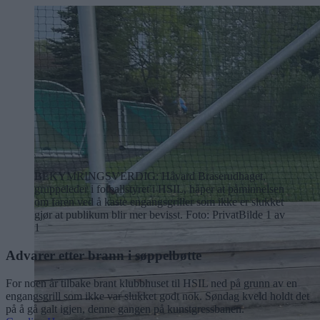
BEKYMRINGSVERDIG: Håvard Braserudhaget,
gruppeleder i fotballstyret i HSIL, håper at påminnelsen
om faren ved å kaste engangsgriller som ikke er slukket
gjør at publikum blir mer bevisst. Foto: Privat
Bilde 1 av
1
Advarer etter brann i søppelbøtte
For noen år tilbake brant klubbhuset til HSIL ned på grunn av en
engangsgrill som ikke var slukket godt nok. Søndag kveld holdt det
på å gå galt igjen, denne gangen på kunstgressbanen.