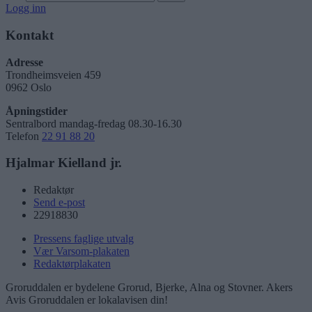
Logg inn
Kontakt
Adresse
Trondheimsveien 459
0962 Oslo
Åpningstider
Sentralbord mandag-fredag 08.30-16.30
Telefon
22 91 88 20
Hjalmar Kielland jr.
Redaktør
Send e-post
22918830
Pressens faglige utvalg
Vær Varsom-plakaten
Redaktørplakaten
Groruddalen er bydelene Grorud, Bjerke, Alna og Stovner. Akers
Avis Groruddalen er lokalavisen din!