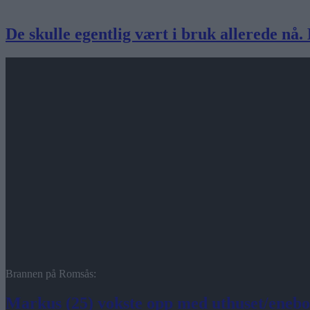
De skulle egentlig vært i bruk allerede nå.
Brannen på Romsås:
Markus (25) vokste opp med uthuset/enebol