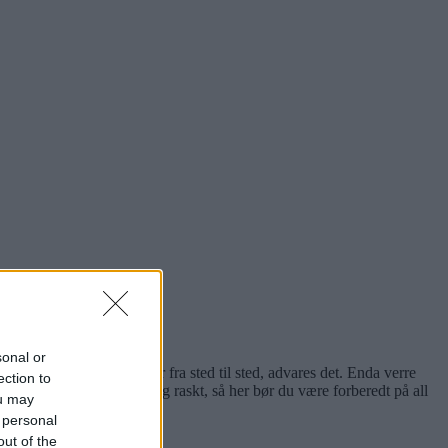
sonal or
rt bli store variasjoner fra sted til sted, advares det. Enda verre
ection to
on. Været kan også endre seg raskt, så her bør du være forberedt på all
ou may
 personal
out of the