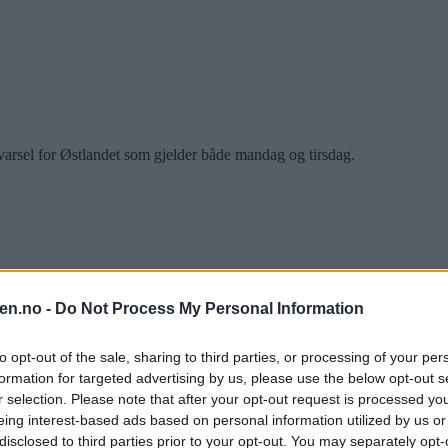
varsel for Østlandet som gjelder både mandag og tirsdag.
en.no -
Do Not Process My Personal Information
to opt-out of the sale, sharing to third parties, or processing of your per
ter nedbør på 24 timer. Hvor regnet vil komme er usikkert og det kan fo
formation for targeted advertising by us, please use the below opt-out s
kan bli vått. Det ventes lokalt svært kraftige regnbyger med stor variasj
r selection. Please note that after your opt-out request is processed y
eing interest-based ads based on personal information utilized by us or
disclosed to third parties prior to your opt-out. You may separately opt-