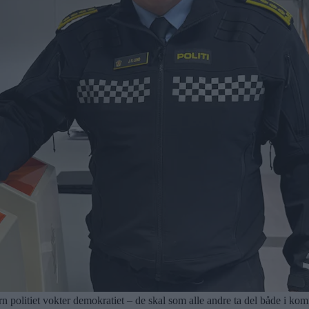
itiet vokter demokratiet – de skal som alle andre ta del både i komm