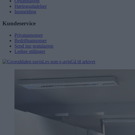
Organisasjon
Høringsuttalelser
Innmelding
Kundeservice
Privatannonser
Bedriftsannonser
Send inn gratulasjon
Ledige stillinger
Les som e-avis
Gå til arkivet