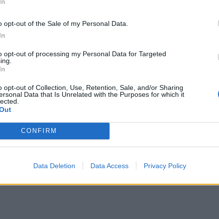
In
o opt-out of the Sale of my Personal Data.
In
to opt-out of processing my Personal Data for Targeted
ing.
In
pplevelse.
o opt-out of Collection, Use, Retention, Sale, and/or Sharing
ersonal Data that Is Unrelated with the Purposes for which it
lected.
Out
CONFIRM
Data Deletion
Data Access
Privacy Policy