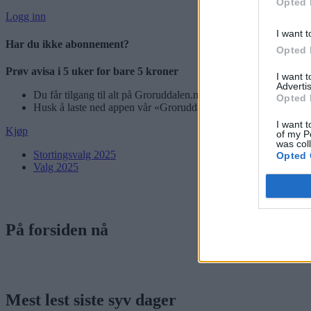
Opted 
Logg inn
I want t
Har du ikke abonnement?
Opted 
Prøv avisa i 5 uker for bare 5 kroner
I want 
Advertis
Du får tilgang til alt på Groruddalen.no – også eAvisen vår!
Opted 
Husk å laste ned appen vår «Groruddalen» for best mulig leseo
I want t
Kjøp
of my P
was col
Stortingsvalg 2025
Opted 
Valg 2025
På forsiden nå
Mest lest siste syv dager