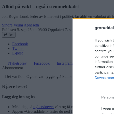
Alltid på vakt – også i stemmelokalet
Jon Roger Lund, leder av Enhet øst i politiet, lar aldri en valgdag gå
Sindre Veum Apneseth
groruddal
Publisert
5. sep 25 kl. 05:00
Oppdatert
7. sep 25 kl. 23:50
Del
If you wish 
Facebook
sensitive in
Twitter
confirm you
E-post
continue se
information 
Nyhetsbrev
Facebook
Instagram
further disc
Abonnement
participants
– Det var flott. Og det var hyggelig å kunne forhåndsstemme her på Sto
Downstream 
Kjære leser!
Logg deg inn og les
Persona
Meld deg på
nyhetsbrevet
vårt og få oppdateringer rett i innbok
I want t
Appen «Groruddalen» laster du ned fra App Store og Google P