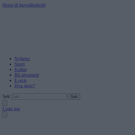
Hopp til hovedinnhold
Nyheter
Sport
Kultur
Bli abonnent
E-avis
Hva skjer?
Søk
Logg inn