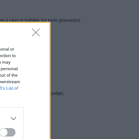
m å være et forbilde for neste generasjon.
sonal or
ection to
ou may
 personal
out of the
 downstream
B’s List of
ens store gjøremål er gjennomført.