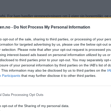
 forbi. For ham handler stemmegivningen om å gjøre sin borgerplikt, og o
en.no -
Do Not Process My Personal Information
to opt-out of the sale, sharing to third parties, or processing of your per
formation for targeted advertising by us, please use the below opt-out s
r selection. Please note that after your opt-out request is processed y
eing interest-based ads based on personal information utilized by us or
disclosed to third parties prior to your opt-out. You may separately opt-
losure of your personal information by third parties on the IAB’s list of
. This information may also be disclosed by us to third parties on the
IA
vner, rett ved den gamle politilokasjonen, sier Lund til avisa når høst
Participants
that may further disclose it to other third parties.
l Data Processing Opt Outs
sen.
o opt-out of the Sharing of my personal data.
lay