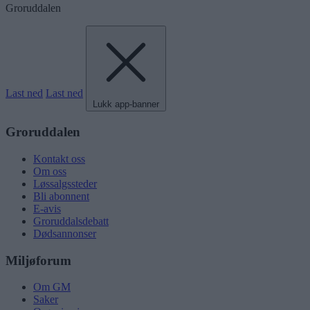
Groruddalen
Last ned
Last ned
Lukk app-banner
Groruddalen
Kontakt oss
Om oss
Løssalgssteder
Bli abonnent
E-avis
Groruddalsdebatt
Dødsannonser
Miljøforum
Om GM
Saker