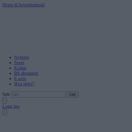
Hopp til hovedinnhold
Nyheter
Sport
Kultur
Bli abonnent
E-avis
Hva skjer?
Søk
Logg inn