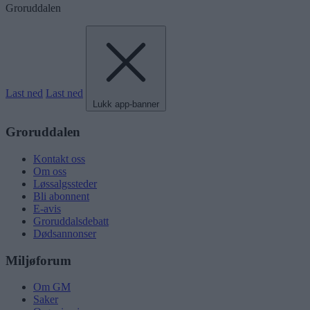
Groruddalen
Last ned
Last ned
Lukk app-banner
Groruddalen
Kontakt oss
Om oss
Løssalgssteder
Bli abonnent
E-avis
Groruddalsdebatt
Dødsannonser
Miljøforum
Om GM
Saker