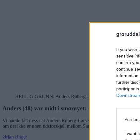
groruddal
If you wish 
sensitive in
confirm you
continue se
information 
further disc
participants
Downstream 
HELLIG GRUNN: Anders Røberg-Larsen og Christian Vammervold 
Anders (48) var midt i smørøyet: – Et eventyr fra start 
Persona
Vi hadde fått nyss i at Anders Røberg-Larsen, BU-leder på Grorud, be
om det ikke er noen tidsforskjell mellom Sandås og Manhattan, og sport
I want t
Ørjan Brage