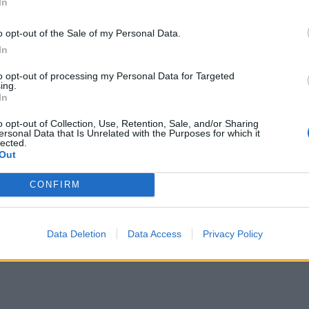
In
o opt-out of the Sale of my Personal Data.
In
to opt-out of processing my Personal Data for Targeted
ing.
In
o opt-out of Collection, Use, Retention, Sale, and/or Sharing
 ut av øya. Dette er uten tvil en av de største idrettsopplevelsene jeg h
ersonal Data that Is Unrelated with the Purposes for which it
lected.
Out
CONFIRM
sen.
lay
Data Deletion
Data Access
Privacy Policy