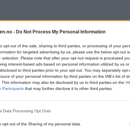
en.no -
Do Not Process My Personal Information
to opt-out of the sale, sharing to third parties, or processing of your per
formation for targeted advertising by us, please use the below opt-out s
r selection. Please note that after your opt-out request is processed y
eing interest-based ads based on personal information utilized by us or
disclosed to third parties prior to your opt-out. You may separately opt-
losure of your personal information by third parties on the IAB’s list of
. This information may also be disclosed by us to third parties on the
IA
Participants
that may further disclose it to other third parties.
Dreyer, direktør i USBL, var på MetLife stadion da det ble skrevet 
til slutt!
l Data Processing Opt Outs
fant seg i New York og ikke minst på MetLife stadion i New Jersey i g
y nok fikk vi faktisk svar fra en lett overveldet Grorud-gutt.
o opt-out of the Sharing of my personal data.