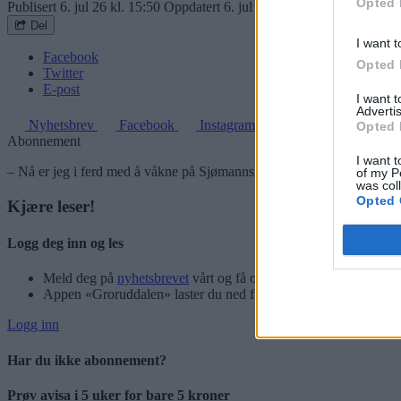
Opted 
Publisert
6. jul 26 kl. 15:50
Oppdatert
6. jul 26 kl. 20:07
Del
I want t
Facebook
Opted 
Twitter
E-post
I want 
Advertis
Nyhetsbrev
Facebook
Instagram
Opted 
Abonnement
I want t
– Nå er jeg i ferd med å våkne på Sjømannskirka og prøver å gni søvnen
of my P
was col
Opted 
Kjære leser!
Logg deg inn og les
Meld deg på
nyhetsbrevet
vårt og få oppdateringer rett i innbok
Appen «Groruddalen» laster du ned fra App Store og Google P
Logg inn
Har du ikke abonnement?
Prøv avisa i 5 uker for bare 5 kroner