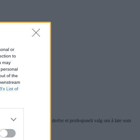
sonal or
ection to
ou may
 personal
out of the
 downstream
B’s List of
norsk fotballhistorie.
år. Mandag morgen tok vi derfor et profesjonelt valg om å late som