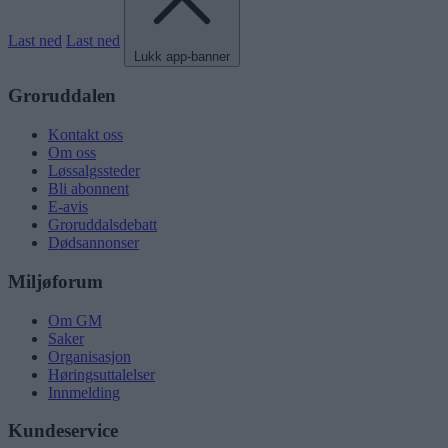
Last ned
Last ned
Lukk app-banner
Groruddalen
Kontakt oss
Om oss
Løssalgssteder
Bli abonnent
E-avis
Groruddalsdebatt
Dødsannonser
Miljøforum
Om GM
Saker
Organisasjon
Høringsuttalelser
Innmelding
Kundeservice