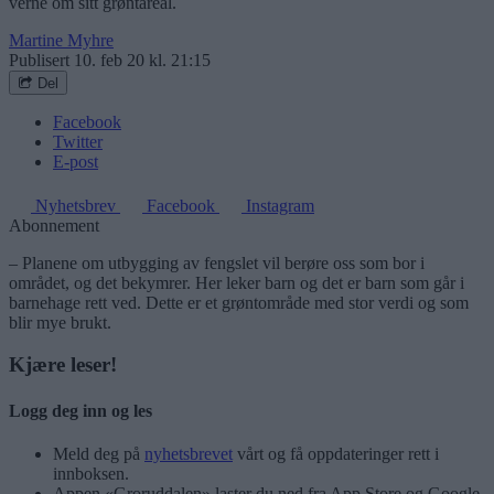
verne om sitt grøntareal.
Martine Myhre
Publisert
10. feb 20 kl. 21:15
Del
Facebook
Twitter
E-post
Nyhetsbrev
Facebook
Instagram
Abonnement
– Planene om utbygging av fengslet vil berøre oss som bor i
området, og det bekymrer. Her leker barn og det er barn som går i
barnehage rett ved. Dette er et grøntområde med stor verdi og som
blir mye brukt.
Kjære leser!
Logg deg inn og les
Meld deg på
nyhetsbrevet
vårt og få oppdateringer rett i
innboksen.
Appen «Groruddalen» laster du ned fra App Store og Google