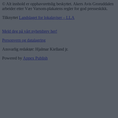
© Alt innhold er opphavsrettslig beskyttet. Akers Avis Groruddalen
arbeider etter Vær Varsom-plakatens regler for god presseskikk.
Tilknyttet
Landslaget for lokalaviser – LLA
Meld deg på vårt nyhetsbrev her!
Personvern og datalagring
Ansvarlig redaktør: Hjalmar Kielland jr.
Powered by
Appex Publish