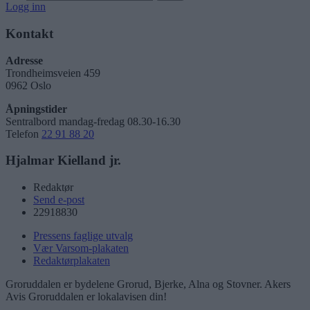
Logg inn
Kontakt
Adresse
Trondheimsveien 459
0962 Oslo
Åpningstider
Sentralbord mandag-fredag 08.30-16.30
Telefon
22 91 88 20
Hjalmar Kielland jr.
Redaktør
Send e-post
22918830
Pressens faglige utvalg
Vær Varsom-plakaten
Redaktørplakaten
Groruddalen er bydelene Grorud, Bjerke, Alna og Stovner. Akers
Avis Groruddalen er lokalavisen din!