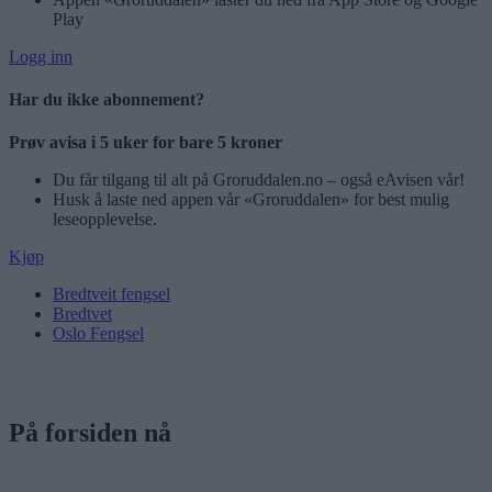
Play
Logg inn
Har du ikke abonnement?
Prøv avisa i 5 uker for bare 5 kroner
Du får tilgang til alt på Groruddalen.no – også eAvisen vår!
Husk å laste ned appen vår «Groruddalen» for best mulig
leseopplevelse.
Kjøp
Bredtveit fengsel
Bredtvet
Oslo Fengsel
På forsiden nå