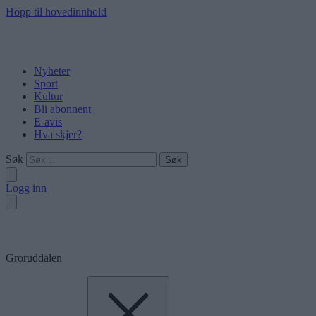
Hopp til hovedinnhold
Nyheter
Sport
Kultur
Bli abonnent
E-avis
Hva skjer?
Søk
Logg inn
Groruddalen