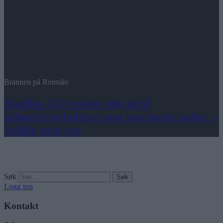
Brannen på Romsås:
Markus (25) vokste opp med
uthuset/eneboligen som nærmeste nabo: –
Veldig trist syn
Søk
Logg inn
Kontakt