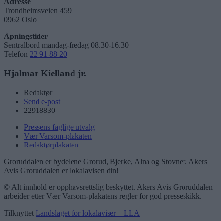
Adresse
Trondheimsveien 459
0962 Oslo
Åpningstider
Sentralbord mandag-fredag 08.30-16.30
Telefon
22 91 88 20
Hjalmar Kielland jr.
Redaktør
Send e-post
22918830
Pressens faglige utvalg
Vær Varsom-plakaten
Redaktørplakaten
Groruddalen er bydelene Grorud, Bjerke, Alna og Stovner. Akers
Avis Groruddalen er lokalavisen din!
© Alt innhold er opphavsrettslig beskyttet. Akers Avis Groruddalen
arbeider etter Vær Varsom-plakatens regler for god presseskikk.
Tilknyttet
Landslaget for lokalaviser – LLA