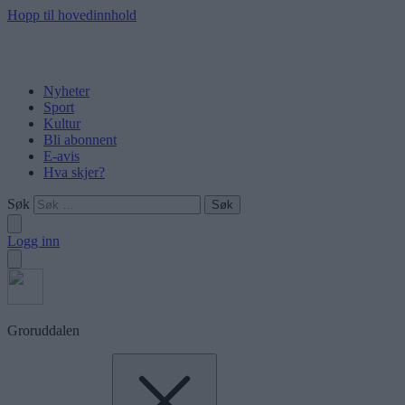
Hopp til hovedinnhold
Nyheter
Sport
Kultur
Bli abonnent
E-avis
Hva skjer?
Søk
Logg inn
Groruddalen