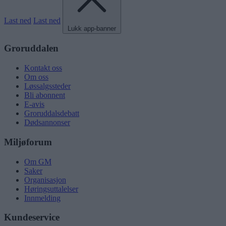
Last ned
Last ned
Lukk app-banner
Groruddalen
Kontakt oss
Om oss
Løssalgssteder
Bli abonnent
E-avis
Groruddalsdebatt
Dødsannonser
Miljøforum
Om GM
Saker
Organisasjon
Høringsuttalelser
Innmelding
Kundeservice