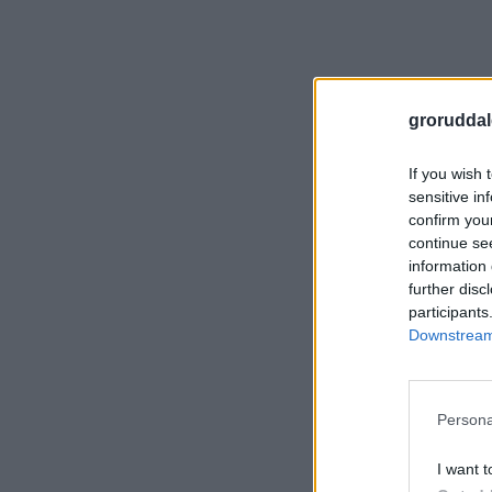
groruddal
If you wish 
sensitive in
confirm you
continue se
information 
further disc
participants
Downstream 
Persona
I want t