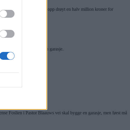
ørst må ekteparet bla opp drøyt en halv million kroner for
aret får lov til å bygge en garasje.
nse Foslien i Pastor Blaauws vei skal bygge en garasje, men først må