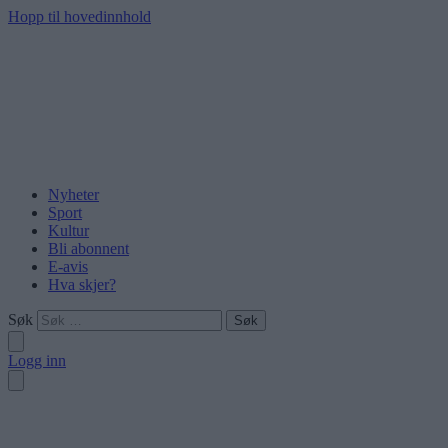
Hopp til hovedinnhold
Nyheter
Sport
Kultur
Bli abonnent
E-avis
Hva skjer?
Søk
Logg inn