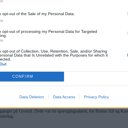
In
skal bygge garasje til bilen sin, men Byantikvaren har bestemt at f
o opt-out of the Sale of my Personal Data.
ndre Veum Apneseth
Bilde 1 av 1
In
to opt-out of processing my Personal Data for Targeted
ing.
ger en paviljong
In
r og Karense bygger en paviljong - på egen regning - i bytte mot at ektep
o opt-out of Collection, Use, Retention, Sale, and/or Sharing
ersonal Data that Is Unrelated with the Purposes for which it
lected.
Out
CONFIRM
Data Deletion
Data Access
Privacy Policy
anger på Grorud. Dette var en sprengingsalarm, for Bishar Ali og Kare
underlag.