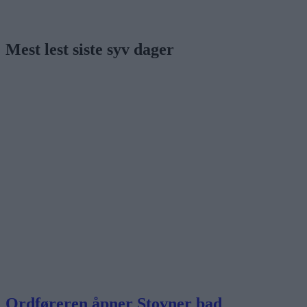
Mest lest siste syv dager
Ordføreren åpner Stovner bad