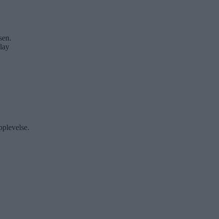
sen.
lay
pplevelse.