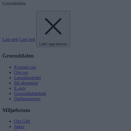
Groruddalen
Last ned
Last ned
Lukk app-banner
Groruddalen
Kontakt oss
Om oss
Løssalgssteder
Bli abonnent
E-avis
Groruddalsdebatt
Dødsannonser
Miljøforum
Om GM
Saker