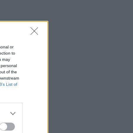
sonal or
ection to
ou may
 personal
out of the
 downstream
B’s List of