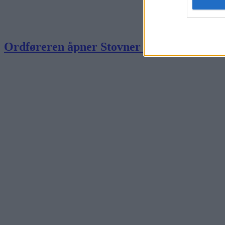
Ordføreren åpner Stovner bad