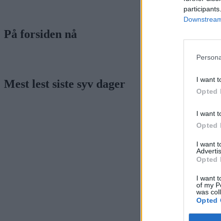
participants
Downstream 
På forsiden nå
Persona
I want t
Mest lest siste syv dager
Opted 
I want t
Opted 
I want 
Advertis
Opted 
I want t
of my P
was col
Opted 