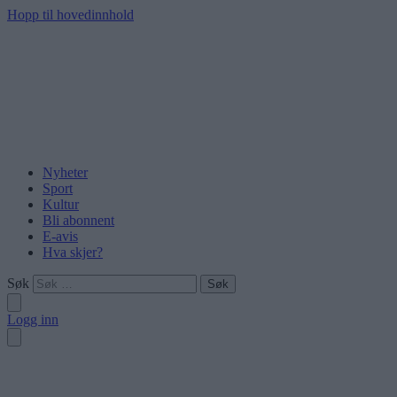
Hopp til hovedinnhold
Nyheter
Sport
Kultur
Bli abonnent
E-avis
Hva skjer?
Søk
Logg inn