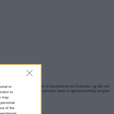
arlige for levering av strøm til husstandene på Østlandet, og alle må
sonal or
nebolig får en økning på 30 prosent, mens en gjennomsnittlig leilighet
ection to
ou may
 personal
out of the
 downstream