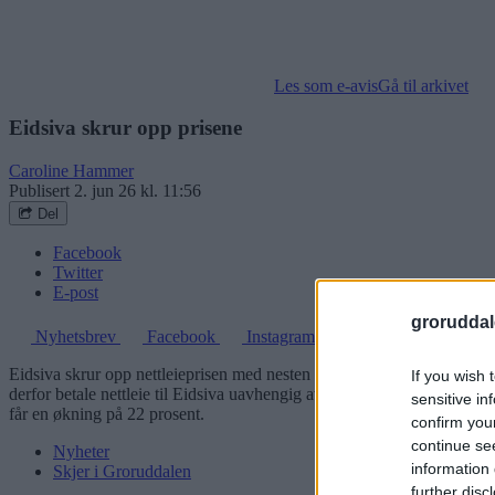
Les som e-avis
Gå til arkivet
Eidsiva skrur opp prisene
Caroline Hammer
Publisert
2. jun 26 kl. 11:56
Del
Facebook
Twitter
E-post
groruddal
Nyhetsbrev
Facebook
Instagram
Eidsiva skrur opp nettleieprisen med nesten 30 prosent fra 1. juli. De
If you wish 
derfor betale nettleie til Eidsiva uavhengig av strømleverandør. Det e
sensitive in
får en økning på 22 prosent.
confirm you
continue se
Nyheter
information 
Skjer i Groruddalen
further disc