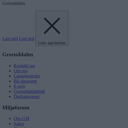
Groruddalen
Last ned
Last ned
Lukk app-banner
Groruddalen
Kontakt oss
Om oss
Løssalgssteder
Bli abonnent
E-avis
Groruddalsdebatt
Dødsannonser
Miljøforum
Om GM
Saker