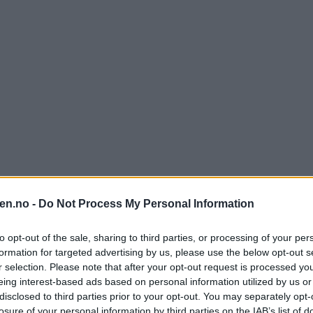
en.no -
Do Not Process My Personal Information
 peker på lavere inntekter og høyere kostnader som årsak. Eidsiva er ansv
to opt-out of the sale, sharing to third parties, or processing of your per
r de største boligene som får den største økningen. En gjennomsnittlig e
formation for targeted advertising by us, please use the below opt-out s
r selection. Please note that after your opt-out request is processed y
eing interest-based ads based on personal information utilized by us or
disclosed to third parties prior to your opt-out. You may separately opt-
losure of your personal information by third parties on the IAB’s list of