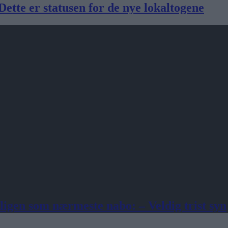
 Dette er statusen for de nye lokaltogene
igen som nærmeste nabo: – Veldig trist syn