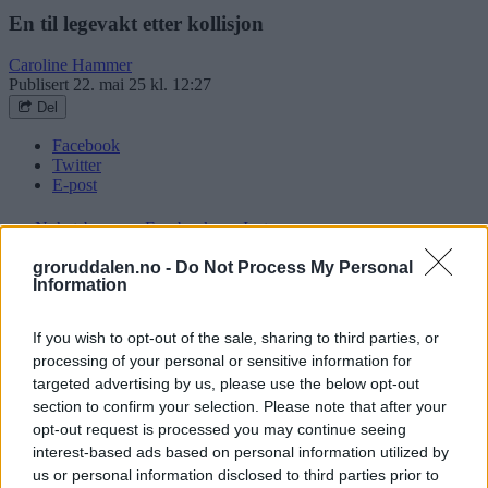
En til legevakt etter kollisjon
Caroline Hammer
Publisert
22. mai 25 kl. 12:27
Del
Facebook
Twitter
E-post
Nyhetsbrev
Facebook
Instagram
To biler var torsdag formiddag involvert i en trafikkulykke ved
groruddalen.no -
Do Not Process My Personal
Information
Ulvensplitten, like før avkjøringen til E6 nordgående. Uhellet førte
til lange køer på Ring 3 vestover i litt under en times tid. Det skal ha
vært snakk om en påkjørsel bakfra, og en av de involverte ble kjørt
If you wish to opt-out of the sale, sharing to third parties, or
til legevakta med lettere skader, opplyser politiet. Den ene bilen skal
processing of your personal or sensitive information for
ha blitt såpass hardt skadet i ulykken at den ikke lenger var kjørbar
og måtte fjernes av bergingsbil før veien kunne gjenåpnes.
targeted advertising by us, please use the below opt-out
section to confirm your selection. Please note that after your
Nyheter
opt-out request is processed you may continue seeing
Skjer i Groruddalen
interest-based ads based on personal information utilized by
us or personal information disclosed to third parties prior to