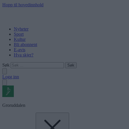
Hopp til hovedinnhold
Nyheter
Sport
Kultur
Bli abonnent
E-avis
Hva skjer?
Søk
Logg inn
Groruddalen