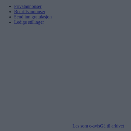
Privatannonser
Bedriftsannonser
Send inn gratulasjon
Ledige stillinger
Les som e-avis
Gå til arkivet