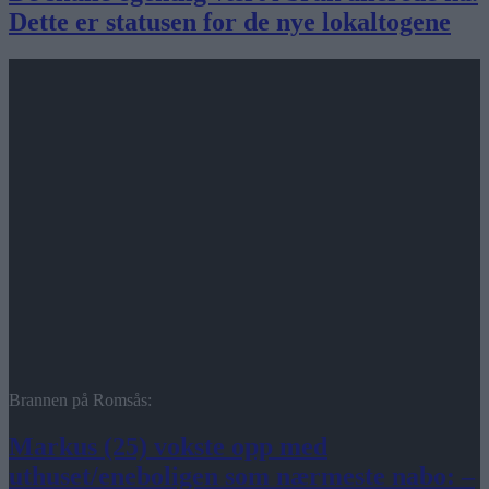
Dette er statusen for de nye lokaltogene
Brannen på Romsås:
Markus (25) vokste opp med
uthuset/eneboligen som nærmeste nabo: –