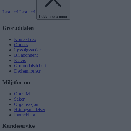
Last ned
Last ned
Lukk app-banner
Groruddalen
Kontakt oss
Om oss
Løssalgssteder
Bli abonnent
E-avis
Groruddalsdebatt
Dødsannonser
Miljøforum
Om GM
Saker
Organisasjon
Høringsuttalelser
Innmelding
Kundeservice