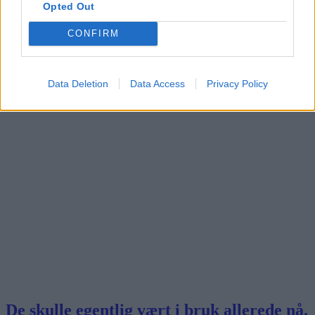
Opted Out
CONFIRM
Ordføreren åpner Stovner bad
Data Deletion
Data Access
Privacy Policy
De skulle egentlig vært i bruk allerede nå.