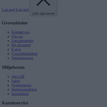
Last ned
Last ned
Lukk app-banner
Groruddalen
Kontakt oss
Om oss
Løssalgssteder
Bli abonnent
E-avis
Groruddalsdebatt
Dødsannonser
Miljøforum
Om GM
Saker
Organisasjon
Høringsuttalelser
Innmelding
Kundeservice