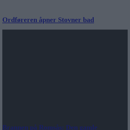
Ordføreren åpner Stovner bad
Brannen på Romsås: Den gamle