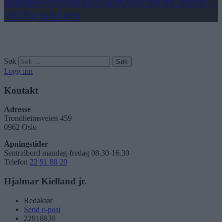
uthuset/eneboligen som nærmeste nabo: –
Veldig trist syn
Søk
Logg inn
Kontakt
Adresse
Trondheimsveien 459
0962 Oslo
Åpningstider
Sentralbord mandag-fredag 08.30-16.30
Telefon
22 91 88 20
Hjalmar Kielland jr.
Redaktør
Send e-post
22918830