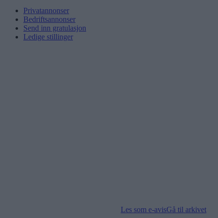
Privatannonser
Bedriftsannonser
Send inn gratulasjon
Ledige stillinger
Les som e-avis
Gå til arkivet