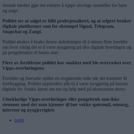
Sosiale medier gjør det enklere å kjøpe ulovlige rusmidler for barn
og unge.
Politiet ser at salget er blitt profesjonalisert, og at selgere bruker
digitale plattformer som for eksempel Signal, Telegram,
Snapchat og Zangi.
Politiet ønsker å bruke denne anledningen til å minne flere foreldre
om hvor viktig det er å være nysgjerrig på den digitale hverdagen og
på pengebruken til barna sine.
Flere av foreldrene politiet har snakket med ble overrasket over
Vipps-overføringene.
Foreldre og foresatte spiller en avgjørende rolle når det kommer til
forebygging. Politiet oppfordrer alle til å være nysgjerrig på barnas
digitale liv. Snakk åpent om rus og følg med på økonomien deres.
Uforklarlige Vipps-overføringer eller pengebruk som ikke
stemmer med det man kjenner til bør vekke spørsmål, omsorg,
interesse og nysgjerrighet.
politi