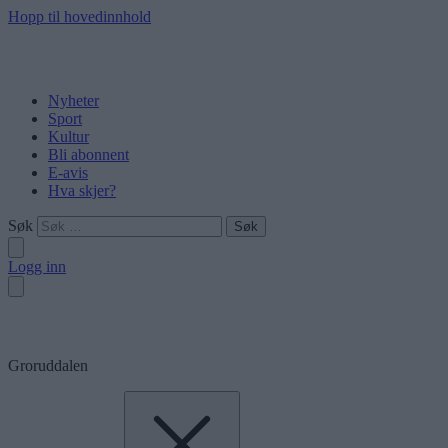
Hopp til hovedinnhold
Nyheter
Sport
Kultur
Bli abonnent
E-avis
Hva skjer?
Søk
Logg inn
Groruddalen