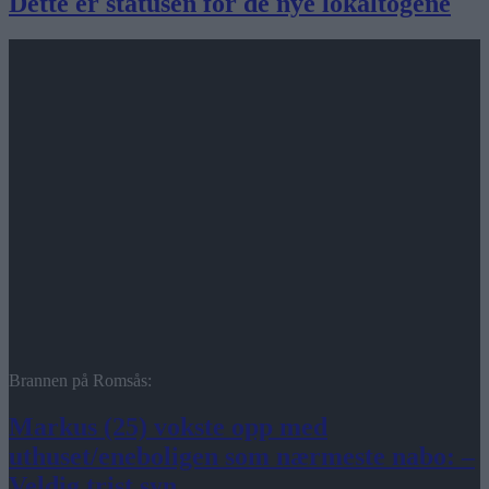
Dette er statusen for de nye lokaltogene
Brannen på Romsås:
Markus (25) vokste opp med
uthuset/eneboligen som nærmeste nabo: –
Veldig trist syn