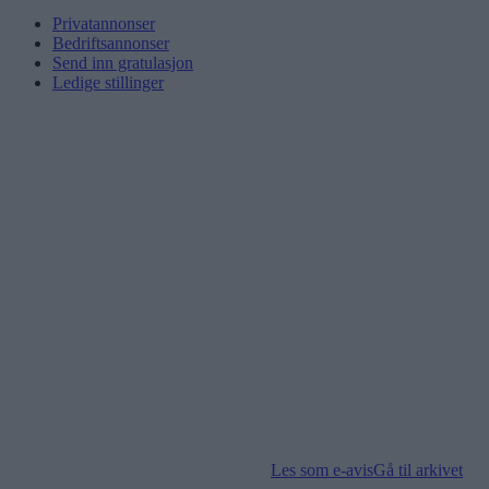
Privatannonser
Bedriftsannonser
Send inn gratulasjon
Ledige stillinger
Les som e-avis
Gå til arkivet