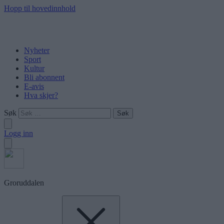
Hopp til hovedinnhold
Nyheter
Sport
Kultur
Bli abonnent
E-avis
Hva skjer?
Søk
Logg inn
Groruddalen