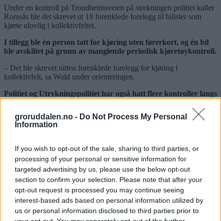
Under en kontroll på Trondheimsveien på strekningen politiet kaller
Romsås ble det skrevet ut 19 forenklede forelegg til bilister som
kjørte ulovlig i kollektivfeltet.
I tillegg ble én person tatt for kjøring uten førerkort, og én bil
ble avskiltet på grunn av manglende periodisk kjøretøykontroll.
– Det ble skrevet nitten forenklede forelegg for kjøring i
kollektivfelt, sa Wold under orienteringen.
Politiet og Utrykningspolitiet har også hatt flere kontroller langs
E6 og i Østre Aker vei den siste tiden.
groruddalen.no -
Do Not Process My Personal
Ved Trosterud ble det gjennomført laserkontroll uten reaksjoner,
Information
mens en kontroll ved Vollebekk resulterte i tre forelegg for
fartsovertredelser. Én person ble også tatt for ruskjøring.
If you wish to opt-out of the sale, sharing to third parties, or
Wold opplyste samtidig at politiet fortsatt registrerer omtrent én
processing of your personal or sensitive information for
fyllekjøringssak om dagen i Enhet Østs dekningsområde –
targeted advertising by us, please use the below opt-out
Groruddalen, Østensjø, Nordstrand og Søndre Nordstrand.
section to confirm your selection. Please note that after your
opt-out request is processed you may continue seeing
Fortsatt utfordringer med russebusser
interest-based ads based on personal information utilized by
us or personal information disclosed to third parties prior to
Politiet har også hatt flere oppdrag knyttet til russetiden. Ifølge Wold