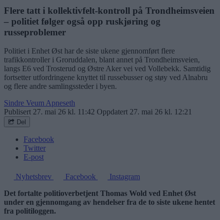
Flere tatt i kollektivfelt-kontroll på Trondheimsveien
– politiet følger også opp ruskjøring og
russeproblemer
Politiet i Enhet Øst har de siste ukene gjennomført flere
trafikkontroller i Groruddalen, blant annet på Trondheimsveien,
langs E6 ved Trosterud og Østre Aker vei ved Vollebekk. Samtidig
fortsetter utfordringene knyttet til russebusser og støy ved Alnabru
og flere andre samlingssteder i byen.
Sindre Veum Apneseth
Publisert
27. mai 26 kl. 11:42
Oppdatert
27. mai 26 kl. 12:21
Del
Facebook
Twitter
E-post
Nyhetsbrev
Facebook
Instagram
Det fortalte politioverbetjent Thomas Wold ved Enhet Øst
under en gjennomgang av hendelser fra de to siste ukene hentet
fra politiloggen.