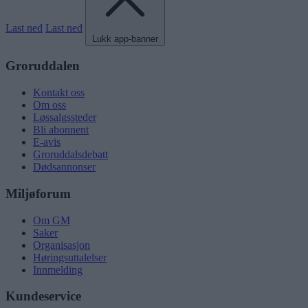
Last ned
Last ned
Lukk app-banner
Groruddalen
Kontakt oss
Om oss
Løssalgssteder
Bli abonnent
E-avis
Groruddalsdebatt
Dødsannonser
Miljøforum
Om GM
Saker
Organisasjon
Høringsuttalelser
Innmelding
Kundeservice