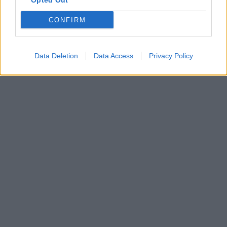
Opted Out
På forsiden nå
CONFIRM
Data Deletion
Data Access
Privacy Policy
Mest lest siste syv dager