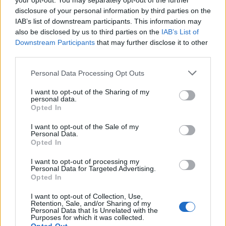
your opt-out. You may separately opt-out of the further
er Alnabru fortsatt et av stedene som skaper mest utfordringer, særlig
rundt McDonald’s.
disclosure of your personal information by third parties on the
IAB’s list of downstream participants. This information may
Han nevnte også Hvervenbukta som en kjent møteplass hvor
also be disclosed by us to third parties on the
IAB’s List of
politiet mottar meldinger om støy og uro.
Downstream Participants
that may further disclose it to other
third parties.
Politiet opplever samtidig frustrasjon blant beboere som blir vekket
av russebusser med høy musikk, både når bussene står stille og når
de kjører gjennom boligområder.
Personal Data Processing Opt Outs
– Vi har ikke ressurser til å kjøre bak hver buss og passe på
I want to opt-out of the Sharing of my
støynivået. Vi reagerer når vi kommer over det, men det er
personal data.
såpass mange at vi ikke har sjans til å følge opp hver enkelt, sa
Opted In
Wold.
I want to opt-out of the Sale of my
Han viste til at rundt 40 russebusser ble bortvist fra Gardermoen i
Personal Data.
Opted In
pinsen.
Avslutningsvis understreket Wold at politiet jobber med
I want to opt-out of processing my
Personal Data for Targeted Advertising.
problemstillingene på flere nivåer, men at ressursbruk og
Opted In
prioriteringer påvirker hvor mye som kan følges opp i praksis.
Nyheter
I want to opt-out of Collection, Use,
Retention, Sale, and/or Sharing of my
Personal Data that Is Unrelated with the
Purposes for which it was collected.