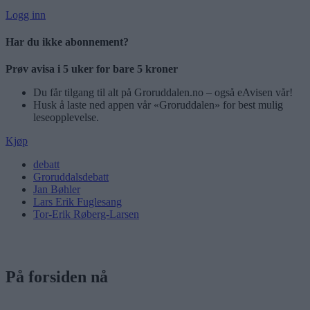
Logg inn
Har du ikke abonnement?
Prøv avisa i 5 uker for bare 5 kroner
Du får tilgang til alt på Groruddalen.no – også eAvisen vår!
Husk å laste ned appen vår «Groruddalen» for best mulig
leseopplevelse.
Kjøp
debatt
Groruddalsdebatt
Jan Bøhler
Lars Erik Fuglesang
Tor-Erik Røberg-Larsen
På forsiden nå