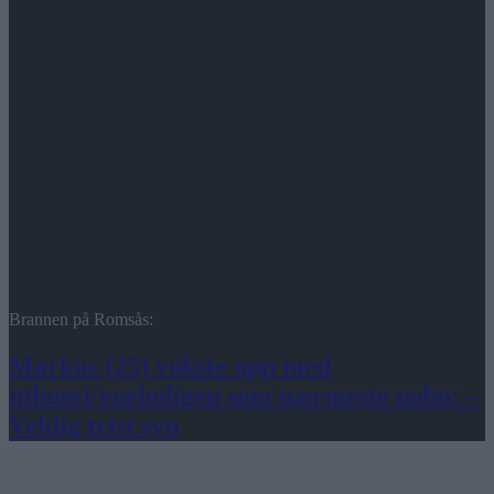
Brannen på Romsås:
Markus (25) vokste opp med
uthuset/eneboligen som nærmeste nabo: –
Veldig trist syn