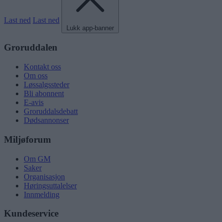
Last ned
Last ned
Lukk app-banner
Groruddalen
Kontakt oss
Om oss
Løssalgssteder
Bli abonnent
E-avis
Groruddalsdebatt
Dødsannonser
Miljøforum
Om GM
Saker
Organisasjon
Høringsuttalelser
Innmelding
Kundeservice