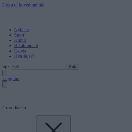
Hopp til hovedinnhold
Nyheter
Sport
Kultur
Bli abonnent
E-avis
Hva skjer?
Søk
Logg inn
Groruddalen