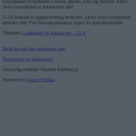
Groruddalen er bydelene Grorud, Bjerke, Alna og Stovner. Akers
Avis Groruddalen er lokalavisen din!
© Alt innhold er opphavsrettslig beskyttet. Akers Avis Groruddalen
arbeider etter Vær Varsom-plakatens regler for god presseskikk.
Tilknyttet
Landslaget for lokalaviser – LLA
Meld deg på vårt nyhetsbrev her!
Personvern og datalagring
Ansvarlig redaktør: Hjalmar Kielland jr.
Powered by
Appex Publish