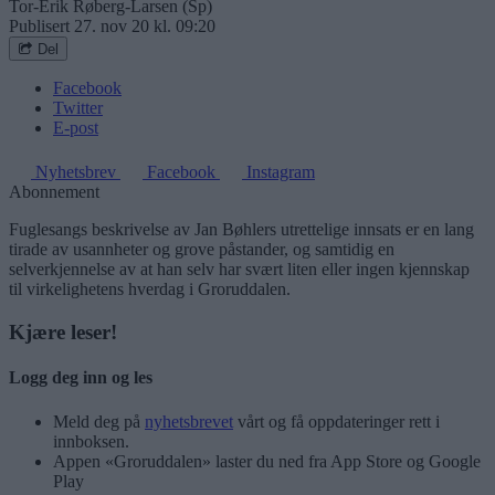
Tor-Erik Røberg-Larsen (Sp)
Publisert
27. nov 20 kl. 09:20
Del
Facebook
Twitter
E-post
Nyhetsbrev
Facebook
Instagram
Abonnement
Fuglesangs beskrivelse av Jan Bøhlers utrettelige innsats er en lang
tirade av usannheter og grove påstander, og samtidig en
selverkjennelse av at han selv har svært liten eller ingen kjennskap
til virkelighetens hverdag i Groruddalen.
Kjære leser!
Logg deg inn og les
Meld deg på
nyhetsbrevet
vårt og få oppdateringer rett i
innboksen.
Appen «Groruddalen» laster du ned fra App Store og Google
Play