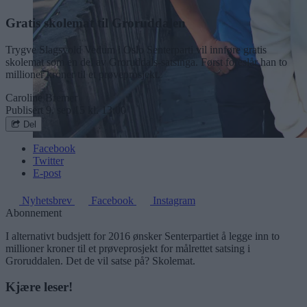
Gratis skolemat til Groruddalen
Trygve Slagsvold Vedum i Oslo Senterparti vil innføre gratis
skolemat som en del av Groruddals-satsinga. Først foreslår han to
millioner kroner til et prøveprosjekt.
Caroline Bremer
Publisert
9. sep 15 kl. 13:00
Del
Facebook
Twitter
E-post
Nyhetsbrev
Facebook
Instagram
Abonnement
I alternativt budsjett for 2016 ønsker Senterpartiet å legge inn to
millioner kroner til et prøveprosjekt for målrettet satsing i
Groruddalen. Det de vil satse på? Skolemat.
Kjære leser!