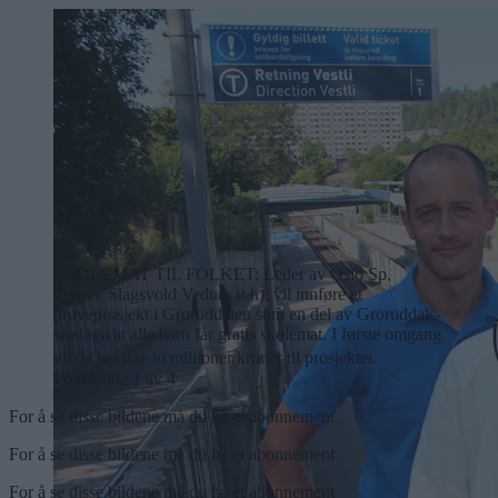
SKOLEMAT TIL FOLKET: Leder av Oslo Sp,
Trygve Slagsvold Vedum (t.h), vil innføre et
prøveprosjekt i Groruddalen som en del av Groruddals-
satsinga at alle barn får gratis skolemat. I første omgang
vil de bevilge to millioner kroner til prosjektet.
Foto:
Bilde 1 av 4
For å se disse bildene må du ha et abonnement
For å se disse bildene må du ha et abonnement
For å se disse bildene må du ha et abonnement