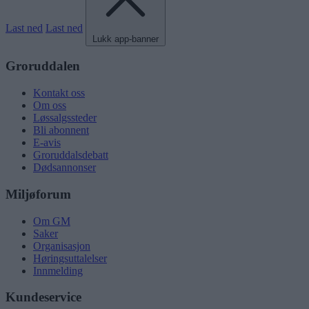
Last ned
Last ned
Lukk app-banner
Groruddalen
Kontakt oss
Om oss
Løssalgssteder
Bli abonnent
E-avis
Groruddalsdebatt
Dødsannonser
Miljøforum
Om GM
Saker
Organisasjon
Høringsuttalelser
Innmelding
Kundeservice