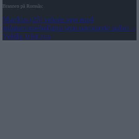
Brannen på Romsås:
Markus (25) vokste opp med
uthuset/eneboligen som nærmeste nabo: –
Veldig trist syn