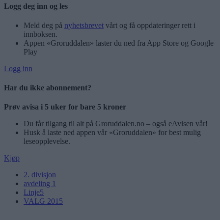
Logg deg inn og les
Meld deg på
nyhetsbrevet
vårt og få oppdateringer rett i
innboksen.
Appen «Groruddalen» laster du ned fra App Store og Google
Play
Logg inn
Har du ikke abonnement?
Prøv avisa i 5 uker for bare 5 kroner
Du får tilgang til alt på Groruddalen.no – også eAvisen vår!
Husk å laste ned appen vår «Groruddalen» for best mulig
leseopplevelse.
Kjøp
2. divisjon
avdeling 1
Linje5
VALG 2015