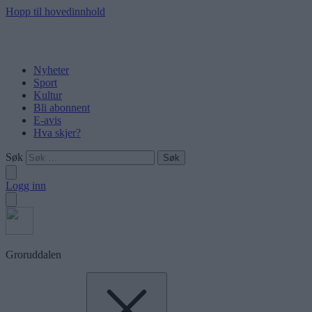
Hopp til hovedinnhold
Nyheter
Sport
Kultur
Bli abonnent
E-avis
Hva skjer?
Søk
Logg inn
Groruddalen