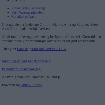
22918830
Pressens faglige utvalg
Vær Varsom-plakaten
Redaktørplakaten
Groruddalen er bydelene Grorud, Bjerke, Alna og Stovner. Akers
Avis Groruddalen er lokalavisen din!
© Alt innhold er opphavsrettslig beskyttet. Akers Avis Groruddalen
arbeider etter Vær Varsom-plakatens regler for god presseskikk.
Tilknyttet
Landslaget for lokalaviser – LLA
Meld deg på vårt nyhetsbrev her!
Personvern og datalagring
Ansvarlig redaktør: Hjalmar Kielland jr.
Powered by
Appex Publish