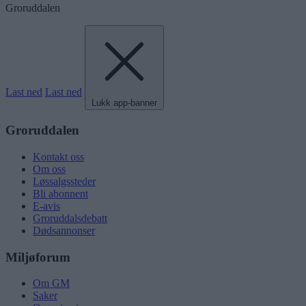
Groruddalen
Last ned
Last ned
Lukk app-banner
Groruddalen
Kontakt oss
Om oss
Løssalgssteder
Bli abonnent
E-avis
Groruddalsdebatt
Dødsannonser
Miljøforum
Om GM
Saker