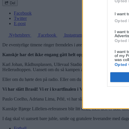
Opted 
Del
Facebook
I want t
Twitter
Opted 
E-post
I want 
Nyhetsbrev
Facebook
Instagram
Advertis
Opted 
De eventyrlige timene ringer fremdeles i ørene, det gynger i kroppen e
I want t
Kanskje har det ikke engang gått helt opp for oss at vi faktisk opp
of my P
was col
Karl Johan, Rådhusplassen, Ullevaal Stadion var alle scener for den s
Opted 
Hellerudtoppen. Uansett om du så kampen alene eller med familien, m
Eller om du hørte den på radio. Eller om du la deg tidlig for å være på
Vi har slått Brasil! Vi er i kvartfinalen i VM!
Paulo Coelho, Adriana Lima, Pélé, vi har slått dem alle!
Kanskje Bjørge Lillelien-referansen blir litt smal, men den er ikke tilf
I dag skal vi uansett bare juble, smile og gratulere hverandre med dagen
Fotball