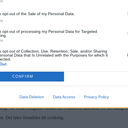
In
o opt-out of the Sale of my Personal Data.
In
to opt-out of processing my Personal Data for Targeted
ing.
In
tter all roingen, og over hele Groruddalen spilles Haalands strake vrist
o opt-out of Collection, Use, Retention, Sale, and/or Sharing
levde noe historisk i går kveld.
ersonal Data that Is Unrelated with the Purposes for which it
lected.
tørste folkefesten i manns minne.
D
et samme var hvert borettslag i Grorud
Out
ed gutta, med venner eller naboer.
CONFIRM
 jobb grytidlig mandag morgen. Alle var med, alle er en del av dette hel
Data Deletion
Data Access
Privacy Policy
eldig. Nå venter England i kvart’en. Fotballens fødeland. Er det mulig at 
. Det føles fremdeles litt uvirkelig.