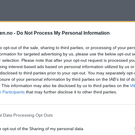
en.no -
Do Not Process My Personal Information
to opt-out of the sale, sharing to third parties, or processing of your per
formation for targeted advertising by us, please use the below opt-out s
r selection. Please note that after your opt-out request is processed y
eing interest-based ads based on personal information utilized by us or
disclosed to third parties prior to your opt-out. You may separately opt-
losure of your personal information by third parties on the IAB’s list of
. This information may also be disclosed by us to third parties on the
IA
Participants
that may further disclose it to other third parties.
rge!
FOTO: Ørjan Brage
l Data Processing Opt Outs
et hele tatt bli større enn det vi opplevde i går kveld?
o opt-out of the Sharing of my personal data.