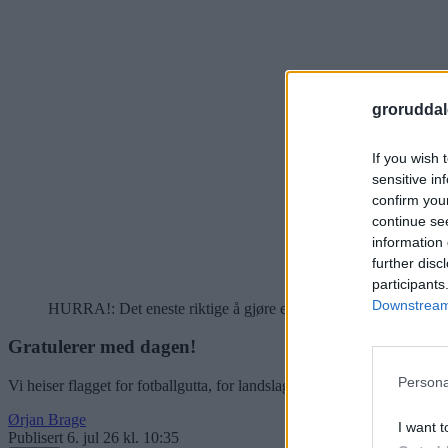
groruddal
If you wish 
sensitive in
confirm you
continue se
information 
further disc
participants
Downstream 
HURRA!: Det eneste riktige å gjøre er å heise flagget. Heia No
Gratulerer med dagen!
Persona
Vi heiser flagget for fotballgutta, for landslaget, for Norge. Kan det i d
Ørjan Brage
I want t
Publisert
6. jul 26 kl. 10:35