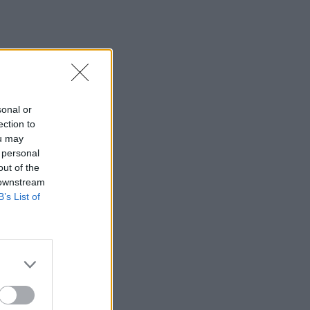
sonal or
ection to
ou may
 personal
out of the
 downstream
B’s List of