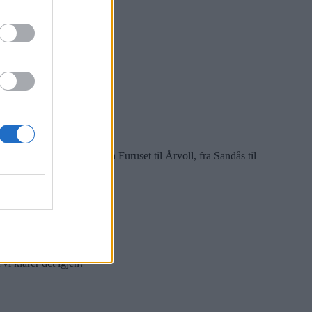
 om og om igjen.
dalen, hver lille gate, fra Furuset til Årvoll, fra Sandås til
t spinnville døgnet.
vi klarer det igjen?