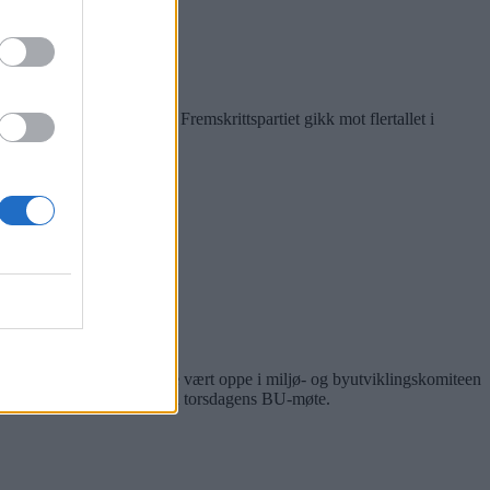
hne
Bilde 1 av 1
le diskuteres. Rødt og Fremskrittspartiet gikk mot flertallet i
å Nedre Rommen. Saken hadde vært oppe i miljø- og byutviklingskomiteen
ebatten fortsatte likevel på torsdagens BU-møte.