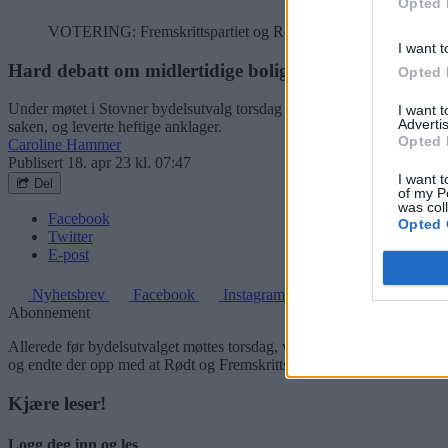
Opted 
VOTERING: Fremskrittspartiet og Rødt viste stemmetegn da for
I want t
Hard debatt om midlertidige boligbrakker
Opted 
Under møtet i Stovner bydelsutvalg torsdag 13. april, ble det høy tem
I want 
Advertis
saken, og leverte heftige anklager.
Opted 
Caroline Hammer
Publisert
18. apr 23 kl. 07:47
I want t
Del
of my P
was col
Facebook
Opted 
Twitter
E-post
Nyhetsbrev
Facebook
Instagram
Abonnement
Allerede før bydelsutvalget møttes torsdag, var det tydelig at det ko
og endte der opp med at Rødt og Fremskrittspartiet stemte for å gi ti
Kjære leser!
Logg deg inn og les