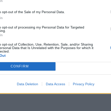
In
slaget om midlertidige brakker var oppe for votering. Foto: Mina Wat
o opt-out of the Sale of my Personal Data.
In
peratur da en søknad om midlertidige boligmoduler i Nedre Rommen 7 skul
to opt-out of processing my Personal Data for Targeted
ing.
In
o opt-out of Collection, Use, Retention, Sale, and/or Sharing
ersonal Data that Is Unrelated with the Purposes for which it
lected.
Out
CONFIRM
Data Deletion
Data Access
Privacy Policy
m til å bli en heftig diskusjon i saken om midlertidige boligbrakker p
llatelse til byggingen. Høyre, Arbeiderpartiet, SV og MDG stemte mot. D