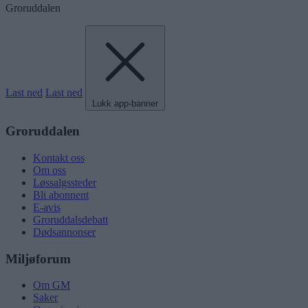
Groruddalen
Last ned
Last ned
Lukk app-banner
Groruddalen
Kontakt oss
Om oss
Løssalgssteder
Bli abonnent
E-avis
Groruddalsdebatt
Dødsannonser
Miljøforum
Om GM
Saker