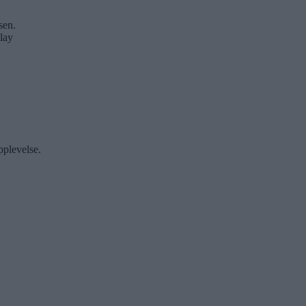
sen.
lay
pplevelse.