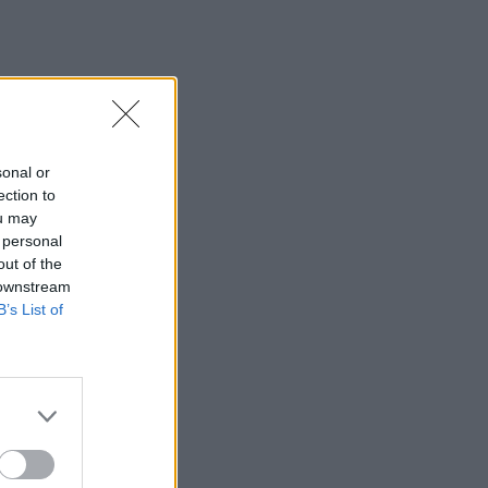
sonal or
ection to
ou may
 personal
out of the
 downstream
B’s List of