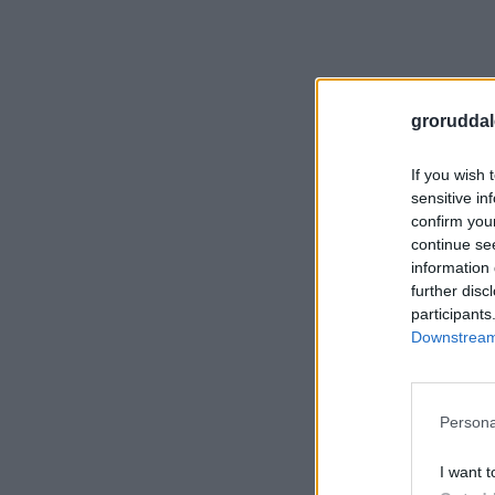
groruddal
If you wish 
sensitive in
confirm you
continue se
information 
further disc
participants
Downstream 
Persona
I want t