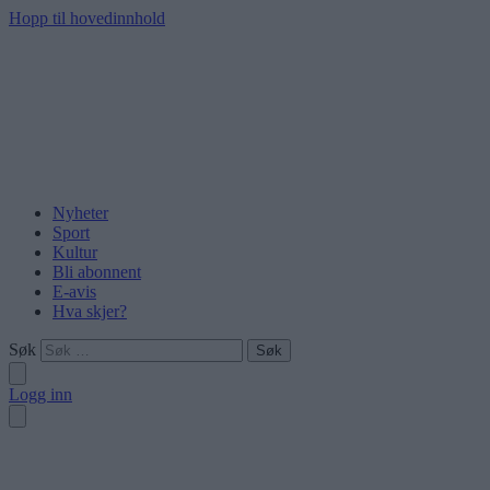
Hopp til hovedinnhold
Nyheter
Sport
Kultur
Bli abonnent
E-avis
Hva skjer?
Søk
Logg inn