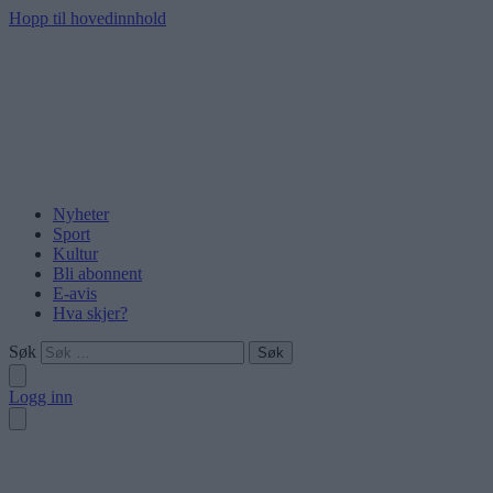
Hopp til hovedinnhold
Nyheter
Sport
Kultur
Bli abonnent
E-avis
Hva skjer?
Søk
Logg inn