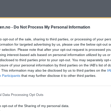
en.no -
Do Not Process My Personal Information
to opt-out of the sale, sharing to third parties, or processing of your per
 spilt en rekke ønsker og krav til regjeringen som handler om forlege
rd Folke Fredriksen og Øystein Eriksen Søreide på Ammerud. Foto:
B
formation for targeted advertising by us, please use the below opt-out s
r selection. Please note that after your opt-out request is processed y
eing interest-based ads based on personal information utilized by us or
disclosed to third parties prior to your opt-out. You may separately opt-
losure of your personal information by third parties on the IAB’s list of
. This information may also be disclosed by us to third parties on the
IA
il prioritere tiltak som områdeløft, forebyggende helsearbeid, norskoppl
Participants
that may further disclose it to other third parties.
l Data Processing Opt Outs
o opt-out of the Sharing of my personal data.