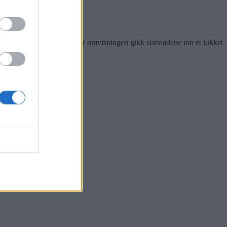
løftet har fungert. Etter omvisningen gikk statsrådene inn et lukket