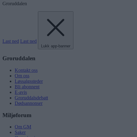
Groruddalen
Last ned
Last ned
Lukk app-banner
Groruddalen
Kontakt oss
Om oss
Løssalgssteder
Bli abonnent
E-avis
Groruddalsdebatt
Dødsannonser
Miljøforum
Om GM
Saker