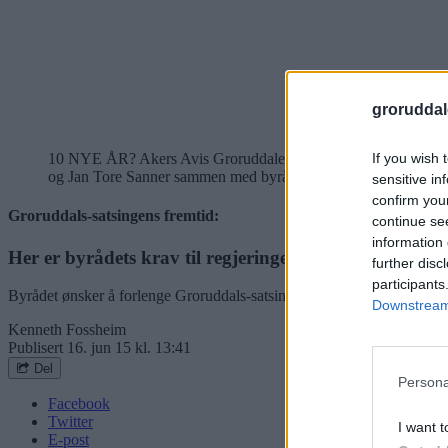
groruddal
If you wish 
10 NYE ÅR? Akers Avis Groruddalen er kjent med at byrådet har
og Jan Tore Sanner sammen med byrådene Anniken Hauglie, Bå
sensitive in
confirm you
Groruddals-satsingens fremtid:
continue se
information 
Her er byrådets krav til regjeringen
further disc
participants
Byrådet ønsker å forlenge Groruddals-satsingen med ti nye år, og de v
Downstream 
Kenneth Fossheim
Publisert
16. jun 15 kl. 13:41
Del
Persona
Facebook
Twitter
I want t
E-post