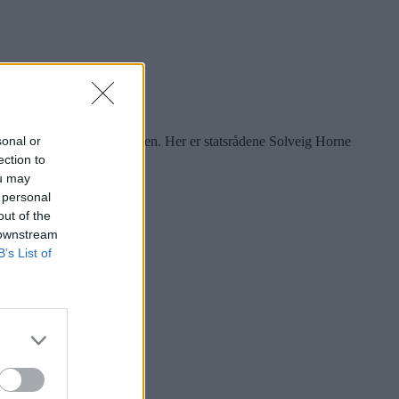
sonal or
nse av Groruddals-satsingen. Her er statsrådene Solveig Horne
ilde 1 av 1
ection to
ou may
 personal
out of the
 downstream
B’s List of
æring og integrering.