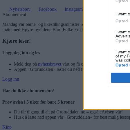
Opted 
Nyhetsbrev
Facebook
Instagram
I want t
Abonnement
Opted 
Mandag var barne- og likestillingsminister Solveig Horne (Frp) og k
møte med Høyre-byrådene Bård Folke Fredriksen, Anniken Hauglie o
I want 
Advertis
Kjære leser!
Opted 
I want t
Logg deg inn og les
of my P
was col
Meld deg på
nyhetsbrevet
vårt og få oppdateringer rett i innbok
Opted 
Appen «Groruddalen» laster du ned fra App Store og Google P
Logg inn
Har du ikke abonnement?
Prøv avisa i 5 uker for bare 5 kroner
Du får tilgang til alt på Groruddalen.no – også eAvisen vår!
Husk å laste ned appen vår «Groruddalen» for best mulig leseo
Kjøp