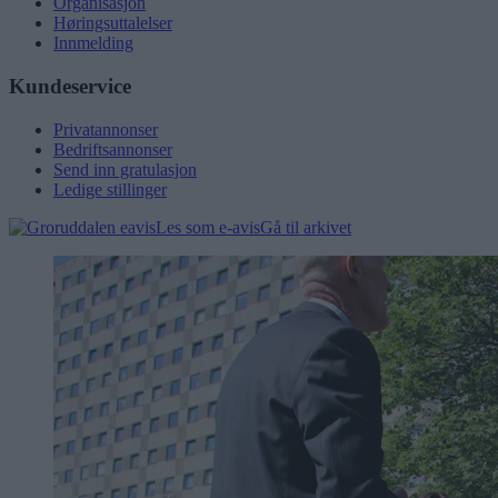
Organisasjon
Høringsuttalelser
Innmelding
Kundeservice
Privatannonser
Bedriftsannonser
Send inn gratulasjon
Ledige stillinger
Les som e-avis
Gå til arkivet