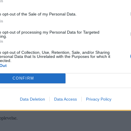
In
o opt-out of the Sale of my Personal Data.
In
ommunalminister Jan Tore Sanner (H) på Ammerud for å se hvordan område
g Øystein Eriksen Søreide.
to opt-out of processing my Personal Data for Targeted
ing.
In
o opt-out of Collection, Use, Retention, Sale, and/or Sharing
ersonal Data that Is Unrelated with the Purposes for which it
lected.
sen.
Out
lay
CONFIRM
Data Deletion
Data Access
Privacy Policy
pplevelse.