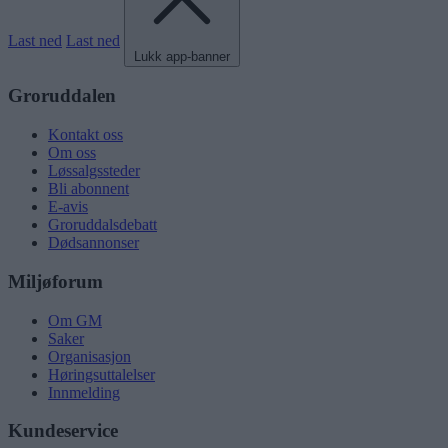
Last ned
Last ned
Lukk app-banner
Groruddalen
Kontakt oss
Om oss
Løssalgssteder
Bli abonnent
E-avis
Groruddalsdebatt
Dødsannonser
Miljøforum
Om GM
Saker
Organisasjon
Høringsuttalelser
Innmelding
Kundeservice