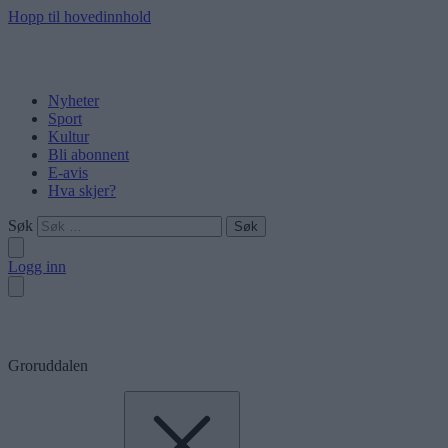
Hopp til hovedinnhold
Nyheter
Sport
Kultur
Bli abonnent
E-avis
Hva skjer?
Søk
Logg inn
Groruddalen