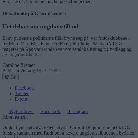
For å se disse bildene må du ha et abonnement
Debattmøte på Grorud senter:
Het debatt om ungdomstilbud
Et av punktene politikerne fikk bryne seg på, var fritidsklubbene i
bydelen. Mari Rise Knutsen (R) og Jon Julius Sandal (MDG)
reagerer på Aps varierende svar om samlokalisering og nedlegging
av ungdomsklubber.
Caroline Bremer
Publisert
26. aug 15 kl. 13:00
Del
Facebook
Twitter
E-post
Nyhetsbrev
Facebook
Instagram
Abonnement
Under bydelsutvalgsmøtet i Bydel Grorud 18. juni fremmet MDG
forslag sammen med Rødt om å bevare ungdomstilbudene i bydelen.