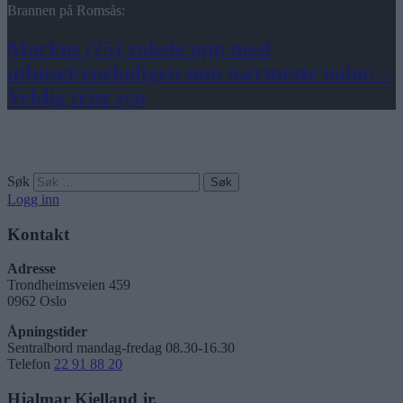
Brannen på Romsås:
Markus (25) vokste opp med
uthuset/eneboligen som nærmeste nabo: –
Veldig trist syn
Søk
Logg inn
Kontakt
Adresse
Trondheimsveien 459
0962 Oslo
Åpningstider
Sentralbord mandag-fredag 08.30-16.30
Telefon
22 91 88 20
Hjalmar Kielland jr.