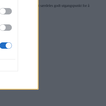
topp, vil Oslo Høyre ha et særdeles godt utgangspunkt for å