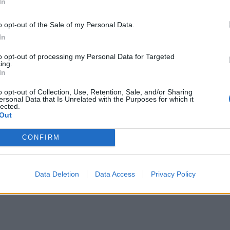
In
er som banker for Oslo, og tung politisk kompetanse. Med disse to på 
len Christine Christiansen.
o opt-out of the Sale of my Personal Data.
In
to opt-out of processing my Personal Data for Targeted
ing.
In
sen.
o opt-out of Collection, Use, Retention, Sale, and/or Sharing
lay
ersonal Data that Is Unrelated with the Purposes for which it
lected.
Out
CONFIRM
Data Deletion
Data Access
Privacy Policy
pplevelse.