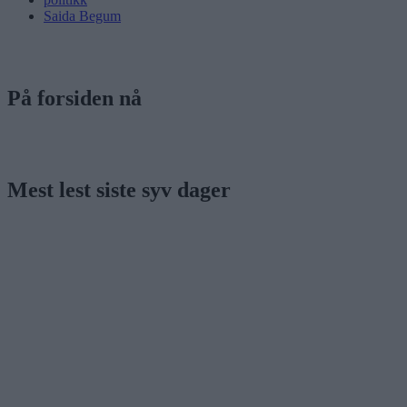
Saida Begum
På forsiden nå
Mest lest siste syv dager