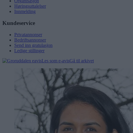
Organisasjon
Høringsuttalelser
Innmelding
Kundeservice
Privatannonser
Bedriftsannonser
Send inn gratulasjon
Ledige stillinger
Les som e-avis
Gå til arkivet