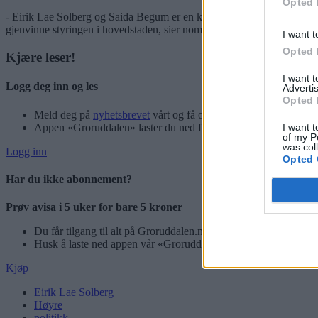
Opted 
- Eirik Lae Solberg og Saida Begum er en kompetent duo som har hjert
gjenvinne styringen i hovedstaden, sier nominasjonskomiteens leder El
I want t
Opted 
Kjære leser!
I want 
Logg deg inn og les
Advertis
Opted 
Meld deg på
nyhetsbrevet
vårt og få oppdateringer rett i innbok
I want t
Appen «Groruddalen» laster du ned fra App Store og Google P
of my P
was col
Logg inn
Opted 
Har du ikke abonnement?
Prøv avisa i 5 uker for bare 5 kroner
Du får tilgang til alt på Groruddalen.no – også eAvisen vår!
Husk å laste ned appen vår «Groruddalen» for best mulig leseo
Kjøp
Eirik Lae Solberg
Høyre
politikk