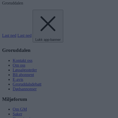
Groruddalen
Last ned
Last ned
Lukk app-banner
Groruddalen
Kontakt oss
Om oss
Løssalgssteder
Bli abonnent
E-avis
Groruddalsdebatt
Dødsannonser
Miljøforum
Om GM
Saker