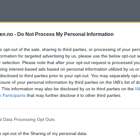
en.no -
Do Not Process My Personal Information
to opt-out of the sale, sharing to third parties, or processing of your per
formation for targeted advertising by us, please use the below opt-out s
r selection. Please note that after your opt-out request is processed y
eing interest-based ads based on personal information utilized by us or
 på Saida Begum og Eirik Lae Solberg som henholdsvis ordfører- og by
disclosed to third parties prior to your opt-out. You may separately opt-
losure of your personal information by third parties on the IAB’s list of
. This information may also be disclosed by us to third parties on the
IA
Participants
that may further disclose it to other third parties.
l Data Processing Opt Outs
o opt-out of the Sharing of my personal data.