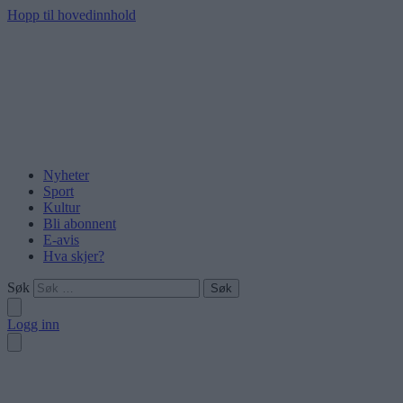
Hopp til hovedinnhold
Nyheter
Sport
Kultur
Bli abonnent
E-avis
Hva skjer?
Søk
Logg inn