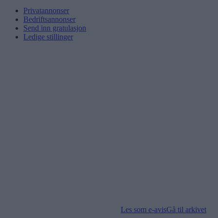
Privatannonser
Bedriftsannonser
Send inn gratulasjon
Ledige stillinger
Les som e-avis
Gå til arkivet