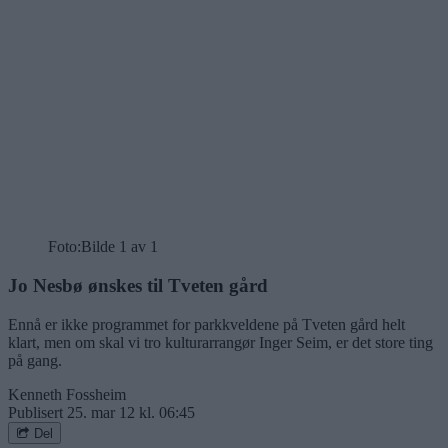
Foto:
Bilde 1 av 1
Jo Nesbø ønskes til Tveten gård
Ennå er ikke programmet for parkkveldene på Tveten gård helt
klart, men om skal vi tro kulturarrangør Inger Seim, er det store ting
på gang.
Kenneth Fossheim
Publisert
25. mar 12 kl. 06:45
Del