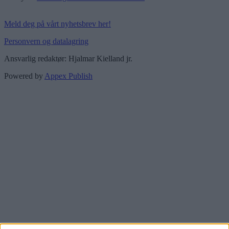
Meld deg på vårt nyhetsbrev her!
Personvern og datalagring
Ansvarlig redaktør: Hjalmar Kielland jr.
Powered by
Appex Publish