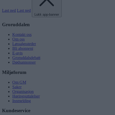
Last ned
Last ned
Lukk app-banner
Groruddalen
Kontakt oss
Om oss
Løssalgssteder
Bli abonnent
E-avis
Groruddalsdebatt
Dødsannonser
Miljøforum
Om GM
Saker
Organisasjon
Høringsuttalelser
Innmelding
Kundeservice