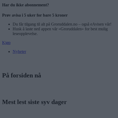
Har du ikke abonnement?
Prøv avisa i 5 uker for bare 5 kroner
Du får tilgang til alt på Groruddalen.no – også eAvisen vår!
Husk å laste ned appen vår «Groruddalen» for best mulig
leseopplevelse.
Kjøp
Nyheter
På forsiden nå
Mest lest siste syv dager