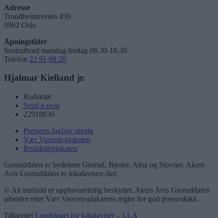
Adresse
Trondheimsveien 459
0962 Oslo
Åpningstider
Sentralbord mandag-fredag 08.30-16.30
Telefon
22 91 88 20
Hjalmar Kielland jr.
Redaktør
Send e-post
22918830
Pressens faglige utvalg
Vær Varsom-plakaten
Redaktørplakaten
Groruddalen er bydelene Grorud, Bjerke, Alna og Stovner. Akers
Avis Groruddalen er lokalavisen din!
© Alt innhold er opphavsrettslig beskyttet. Akers Avis Groruddalen
arbeider etter Vær Varsom-plakatens regler for god presseskikk.
Tilknyttet
Landslaget for lokalaviser – LLA