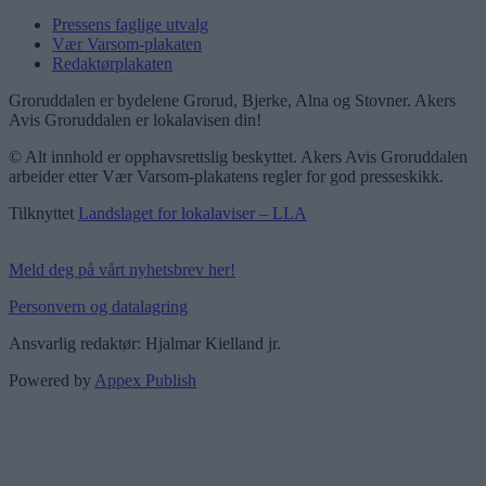
Pressens faglige utvalg
Vær Varsom-plakaten
Redaktørplakaten
Groruddalen er bydelene Grorud, Bjerke, Alna og Stovner. Akers
Avis Groruddalen er lokalavisen din!
© Alt innhold er opphavsrettslig beskyttet. Akers Avis Groruddalen
arbeider etter Vær Varsom-plakatens regler for god presseskikk.
Tilknyttet
Landslaget for lokalaviser – LLA
Meld deg på vårt nyhetsbrev her!
Personvern og datalagring
Ansvarlig redaktør: Hjalmar Kielland jr.
Powered by
Appex Publish