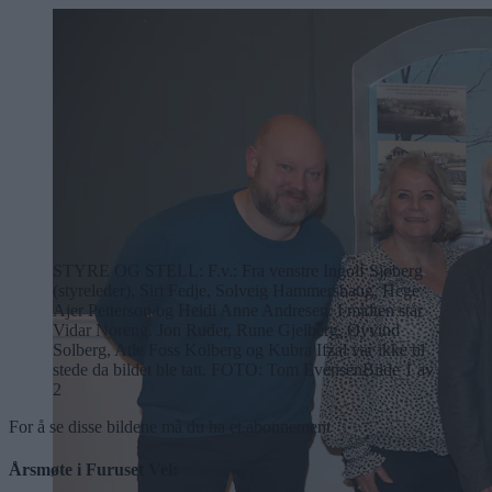
STYRE OG STELL: F.v.: Fra venstre Ingolf Sjøberg
(styreleder), Siri Fedje, Solveig Hammershaug, Hege
Ajer Petterson og Heidi Anne Andresen. I midten står
Vidar Noreng. Jon Ruder, Rune Gjelberg, Øyvind
Solberg, Atle Foss Kolberg og Kubra Ifzal var ikke til
stede da bildet ble tatt.
FOTO: Tom Evensen
Bilde 1 av
2
For å se disse bildene må du ha et abonnement
Årsmøte i Furuset Vel: