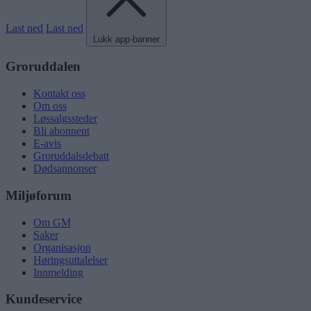
Last ned
Last ned
Lukk app-banner
Groruddalen
Kontakt oss
Om oss
Løssalgssteder
Bli abonnent
E-avis
Groruddalsdebatt
Dødsannonser
Miljøforum
Om GM
Saker
Organisasjon
Høringsuttalelser
Innmelding
Kundeservice