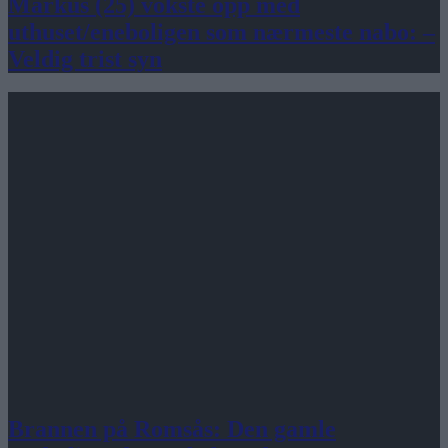
Markus (25) vokste opp med
uthuset/eneboligen som nærmeste nabo: –
Veldig trist syn
Brannen på Romsås: Den gamle