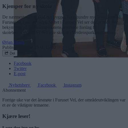
Kjemper for ny skole
De nærmeste årene skal det bygges flere hundre nye leiligheter på
Furuset og i nærområdet. Styret i Furuset Vel ser derfor med stor
bekymring på Utdanningsetatens reviderte forslag til
skolebehovsplan, der den nye skolen i Verdensparken skrotes.
Ørjan Brage
Publisert
26. mar 25 kl. 15:30
Del
Facebook
Twitter
E-post
Nyhetsbrev
Facebook
Instagram
Abonnement
Forrige uke var det årsmøte i Furuset Vel, der områdeutviklingen var
et av de viktigste temaene.
Kjære leser!
Logg deg inn og les