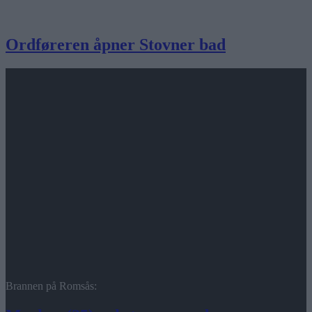
Ordføreren åpner Stovner bad
Brannen på Romsås: