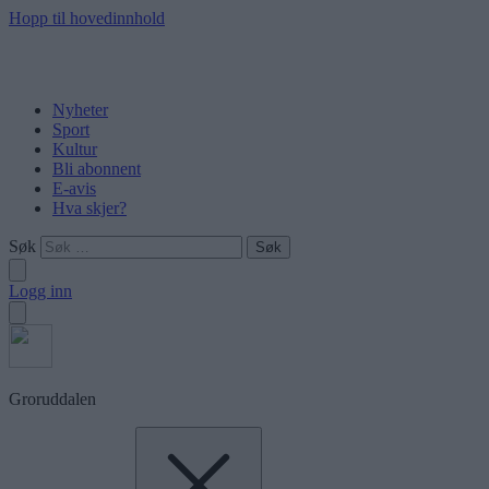
Hopp til hovedinnhold
Nyheter
Sport
Kultur
Bli abonnent
E-avis
Hva skjer?
Søk
Logg inn
Groruddalen