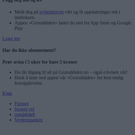
Meld deg på
nyhetsbrevet
vårt og få oppdateringer rett i
innboksen.
Appen «Groruddalen» laster du ned fra App Store og Google
Play
Logg inn
Har du ikke abonnement?
Prøv avisa i 5 uker for bare 5 kroner
Du får tilgang til alt på Groruddalen.no – også eAvisen vår!
Husk å laste ned appen vår «Groruddalen» for best mulig
leseopplevelse.
Kjøp
Furuset
furuset vel
områdeløft
Verdensparken