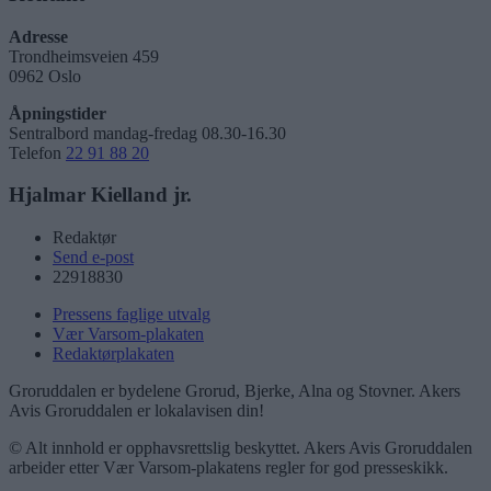
Adresse
Trondheimsveien 459
0962 Oslo
Åpningstider
Sentralbord mandag-fredag 08.30-16.30
Telefon
22 91 88 20
Hjalmar Kielland jr.
Redaktør
Send e-post
22918830
Pressens faglige utvalg
Vær Varsom-plakaten
Redaktørplakaten
Groruddalen er bydelene Grorud, Bjerke, Alna og Stovner. Akers
Avis Groruddalen er lokalavisen din!
© Alt innhold er opphavsrettslig beskyttet. Akers Avis Groruddalen
arbeider etter Vær Varsom-plakatens regler for god presseskikk.