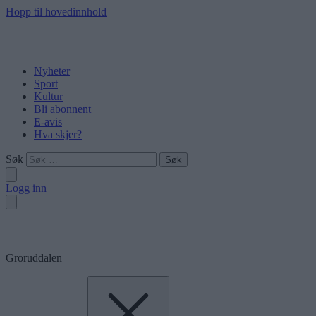
Hopp til hovedinnhold
Nyheter
Sport
Kultur
Bli abonnent
E-avis
Hva skjer?
Søk
Logg inn
Groruddalen