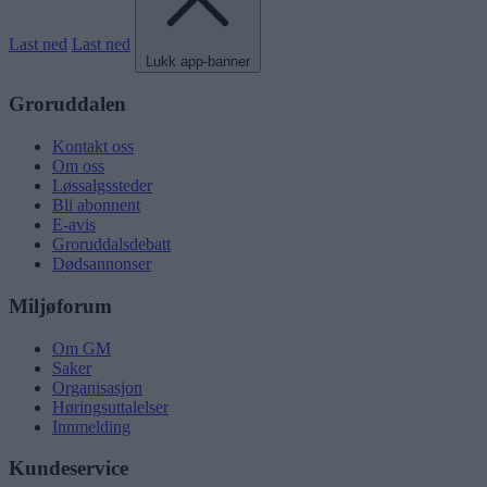
Last ned
Last ned
Lukk app-banner
Groruddalen
Kontakt oss
Om oss
Løssalgssteder
Bli abonnent
E-avis
Groruddalsdebatt
Dødsannonser
Miljøforum
Om GM
Saker
Organisasjon
Høringsuttalelser
Innmelding
Kundeservice