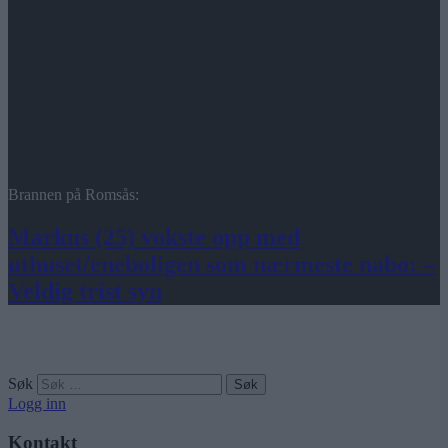
Brannen på Romsås:
Markus (25) vokste opp med
uthuset/eneboligen som nærmeste nabo: –
Veldig trist syn
Søk
Logg inn
Kontakt