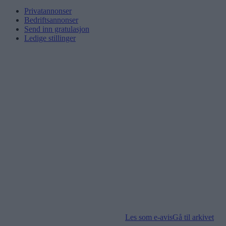
Privatannonser
Bedriftsannonser
Send inn gratulasjon
Ledige stillinger
Les som e-avis
Gå til arkivet