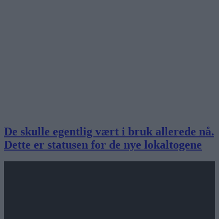
De skulle egentlig vært i bruk allerede nå.
Dette er statusen for de nye lokaltogene