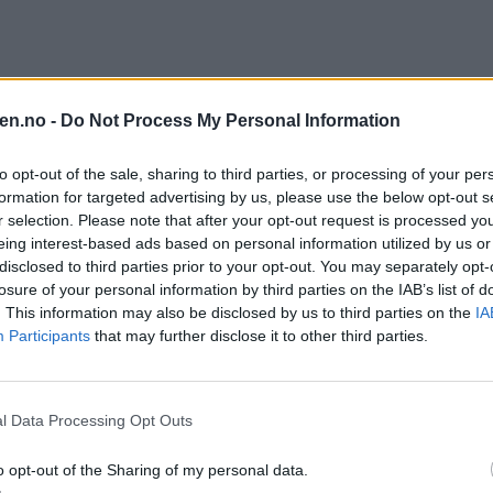
en.no -
Do Not Process My Personal Information
to opt-out of the sale, sharing to third parties, or processing of your per
asjonssjef John Roger Lund viser til tall som forteller om en drastisk ø
formation for targeted advertising by us, please use the below opt-out s
r selection. Please note that after your opt-out request is processed y
eing interest-based ads based on personal information utilized by us or
disclosed to third parties prior to your opt-out. You may separately opt-
en nær fordoblet seg. Politiet er sikre på at tallet kommer til å stige i 
losure of your personal information by third parties on the IAB’s list of
. This information may also be disclosed by us to third parties on the
IA
Participants
that may further disclose it to other third parties.
l Data Processing Opt Outs
o opt-out of the Sharing of my personal data.