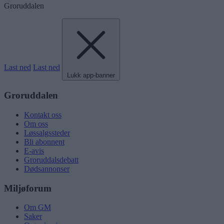
Groruddalen
Last ned
Last ned
Lukk app-banner
Groruddalen
Kontakt oss
Om oss
Løssalgssteder
Bli abonnent
E-avis
Groruddalsdebatt
Dødsannonser
Miljøforum
Om GM
Saker