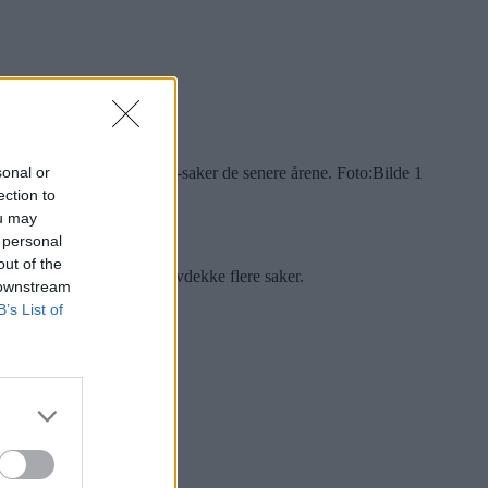
sonal or
kning i antall familievold-saker de senere årene. Foto:
Bilde 1
ection to
ou may
 personal
out of the
takt med målsetningen om å avdekke flere saker.
 downstream
B’s List of