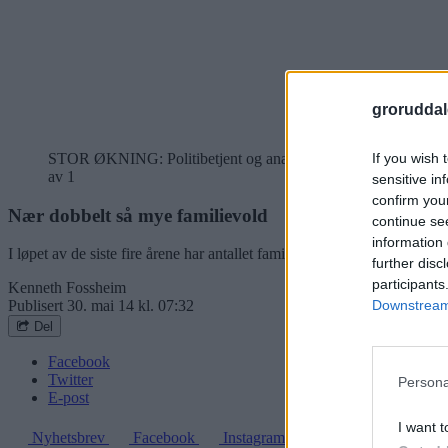
groruddal
If you wish 
STOR ØKNING: Politibetjent og analytiker Ole Sølvik t.v.) og st
av 1
sensitive in
confirm you
Nær dobbelt så mye familievold
continue se
information 
I løpet av de siste fire årene har antallet familievold-saker i Groruddal
further disc
participants
Kenneth Fossheim
Downstream 
Publisert
30. mai 14 kl. 07:32
Del
Facebook
Twitter
Persona
E-post
I want t
Nyhetsbrev
Facebook
Instagram