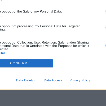
In
at stigningen har vært jevn de siste fem årene, oppsummerer stasjonssjef
o opt-out of the Sale of my Personal Data.
In
to opt-out of processing my Personal Data for Targeted
ing.
In
sen.
o opt-out of Collection, Use, Retention, Sale, and/or Sharing
lay
ersonal Data that Is Unrelated with the Purposes for which it
lected.
Out
CONFIRM
Data Deletion
Data Access
Privacy Policy
pplevelse.