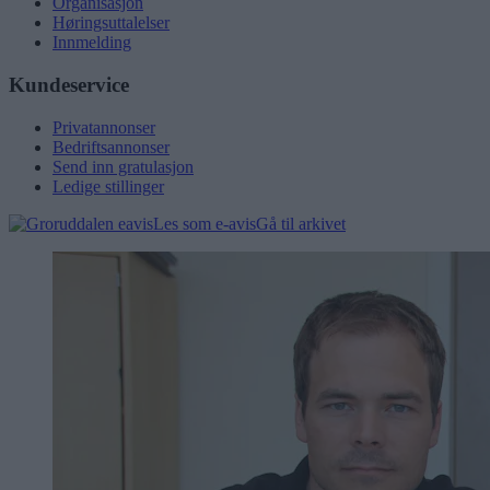
Organisasjon
Høringsuttalelser
Innmelding
Kundeservice
Privatannonser
Bedriftsannonser
Send inn gratulasjon
Ledige stillinger
Les som e-avis
Gå til arkivet