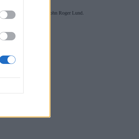
 på Stovner politistasjon, John Roger Lund.