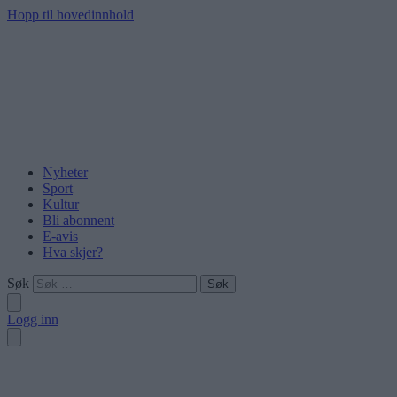
Hopp til hovedinnhold
Nyheter
Sport
Kultur
Bli abonnent
E-avis
Hva skjer?
Søk
Logg inn