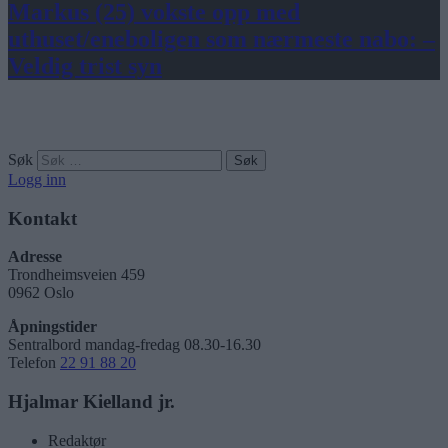
Markus (25) vokste opp med
uthuset/eneboligen som nærmeste nabo: –
Veldig trist syn
Søk
Logg inn
Kontakt
Adresse
Trondheimsveien 459
0962 Oslo
Åpningstider
Sentralbord mandag-fredag 08.30-16.30
Telefon
22 91 88 20
Hjalmar Kielland jr.
Redaktør