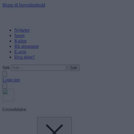
Hopp til hovedinnhold
Nyheter
Sport
Kultur
Bli abonnent
E-avis
Hva skjer?
Søk
Logg inn
Groruddalen