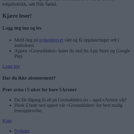
tohjulsstrekk, satt Nils Sødal.
Kjære leser!
Logg deg inn og les
Meld deg på
nyhetsbrevet
vårt og få oppdateringer rett i
innboksen.
Appen «Groruddalen» laster du ned fra App Store og Google
Play
Logg inn
Har du ikke abonnement?
Prøv avisa i 5 uker for bare 5 kroner
Du får tilgang til alt på Groruddalen.no – også eAvisen vår!
Husk å laste ned appen vår «Groruddalen» for best mulig
leseopplevelse.
Kjøp
Nyheter