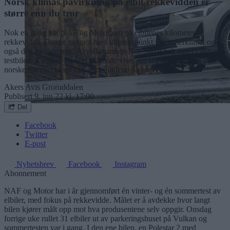
Norsk klimas påvirkning på elbil-rekkevidden er
større enn du tror
Nok en gang har NAF og Motor sett på elbilenes kilometer-
rekkevidde. Denne gangen med utgangspunkt i sommerklima, og
også den gangen med Årvoll-mannen Nils Sødal bak rattet i den ene
testbilen. Kanskje litt overraskende viser det seg at til og med det
norske sommerværet kan sette elbilene på prøve.
Akers Avis Groruddalen
Publisert
9. jun 22 kl. 17:00
Del
Facebook
Twitter
E-post
Nyhetsbrev
Facebook
Instagram
Abonnement
NAF og Motor har i år gjennomført én vinter- og én sommertest av
elbiler, med fokus på rekkevidde. Målet er å avdekke hvor langt
bilen kjører målt opp mot hva produsentene selv oppgir. Onsdag
forrige uke rullet 31 elbiler ut av parkeringshuset på Vulkan og
sommertesten var i gang. I den ene bilen, en Polestar 2 med