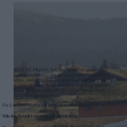
SATT PÅ PRØVE: NAF og Motor har gjennomført
verdens største elbil-test og sett på rekkevidden til
bilene. Med i testen er Årvoll-beboer Nils Sødal. Han
er senior kommunikasjonsrådgiver i NAF og føreren i
denne Polestar 2-bilen (FOTO: NAF/Motor). Foto:
NAF/Motor
Bilde 1 av 2
For å se disse bildene må du ha et abonnement
Nils fra Årvoll i verdens største elbiltest: