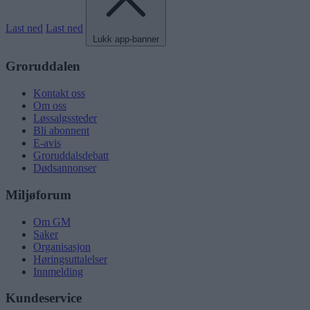
Last ned
Last ned
Lukk app-banner
Groruddalen
Kontakt oss
Om oss
Løssalgssteder
Bli abonnent
E-avis
Groruddalsdebatt
Dødsannonser
Miljøforum
Om GM
Saker
Organisasjon
Høringsuttalelser
Innmelding
Kundeservice