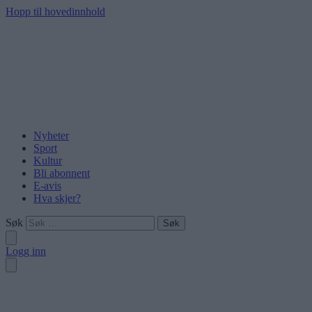
Hopp til hovedinnhold
Nyheter
Sport
Kultur
Bli abonnent
E-avis
Hva skjer?
Søk
Logg inn