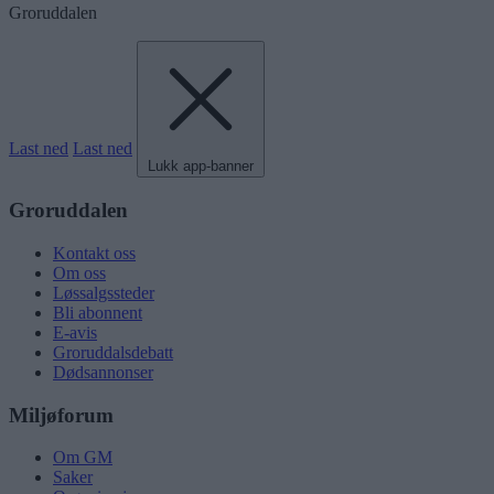
Groruddalen
Last ned
Last ned
Lukk app-banner
Groruddalen
Kontakt oss
Om oss
Løssalgssteder
Bli abonnent
E-avis
Groruddalsdebatt
Dødsannonser
Miljøforum
Om GM
Saker