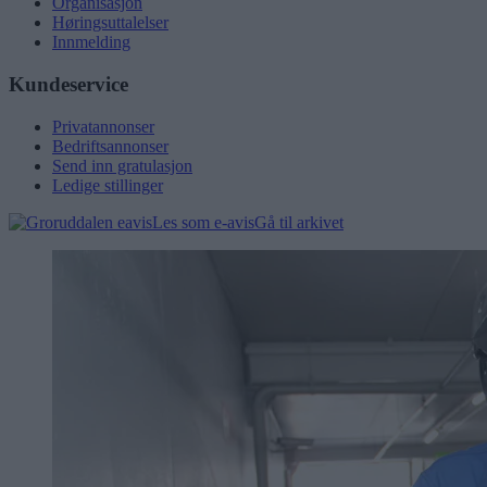
Organisasjon
Høringsuttalelser
Innmelding
Kundeservice
Privatannonser
Bedriftsannonser
Send inn gratulasjon
Ledige stillinger
Les som e-avis
Gå til arkivet