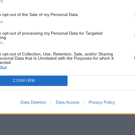
In
her. Prisen på 760 kroner er dessuten helt urimelig, sier Kjetil Moen.
o opt-out of the Sale of my Personal Data.
In
to opt-out of processing my Personal Data for Targeted
ing.
In
sen.
o opt-out of Collection, Use, Retention, Sale, and/or Sharing
lay
ersonal Data that Is Unrelated with the Purposes for which it
lected.
Out
CONFIRM
Data Deletion
Data Access
Privacy Policy
pplevelse.