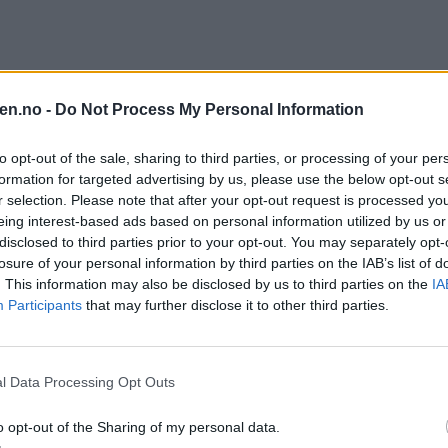
en.no -
Do Not Process My Personal Information
to opt-out of the sale, sharing to third parties, or processing of your per
ot fordi parkerings-lappen blåste ned fra scooteren hans. Foto:
Bilde 
formation for targeted advertising by us, please use the below opt-out s
r selection. Please note that after your opt-out request is processed y
eing interest-based ads based on personal information utilized by us or
 Furuset senter, betalte parkeringslapp og la den synlig på sykkelen. 
disclosed to third parties prior to your opt-out. You may separately opt-
losure of your personal information by third parties on the IAB’s list of
. This information may also be disclosed by us to third parties on the
IA
Participants
that may further disclose it to other third parties.
l Data Processing Opt Outs
o opt-out of the Sharing of my personal data.