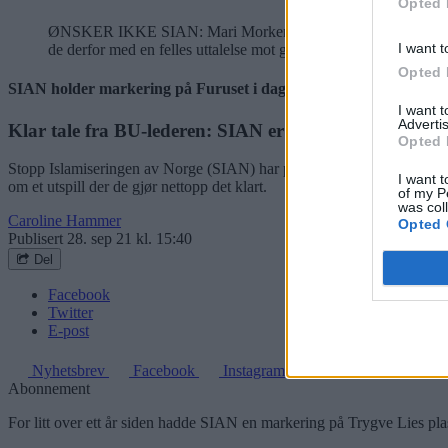
Opted 
ØNSKER IKKE SIAN: Mari Morken (Ap) i Alna bydelsutvalg er t
I want t
de derfor med en felles uttalelse mot gruppen. Foto: Caroline
Opted 
SIAN holder markering på Furuset i dag:
I want 
Advertis
Klar tale fra BU-lederen: SIAN er ikke velkommen
Opted 
Stopp Islamiseringen av Norge (SIAN) har planlagt en markering på Fu
I want t
om et utspill der de gjør nettopp det klart.
of my P
was col
Caroline Hammer
Opted 
Publisert
28. sep 21 kl. 15:40
Del
Facebook
Twitter
E-post
Nyhetsbrev
Facebook
Instagram
Abonnement
For litt over ett år siden hadde SIAN en markering på Trygve Lies pla