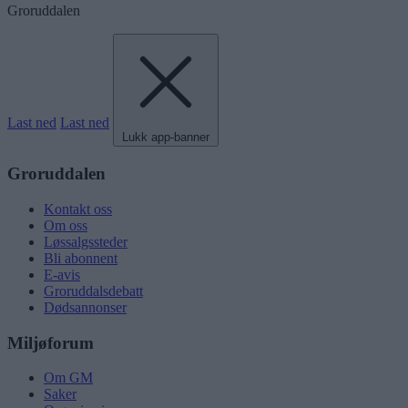
Groruddalen
Last ned
Last ned
Lukk app-banner
Groruddalen
Kontakt oss
Om oss
Løssalgssteder
Bli abonnent
E-avis
Groruddalsdebatt
Dødsannonser
Miljøforum
Om GM
Saker