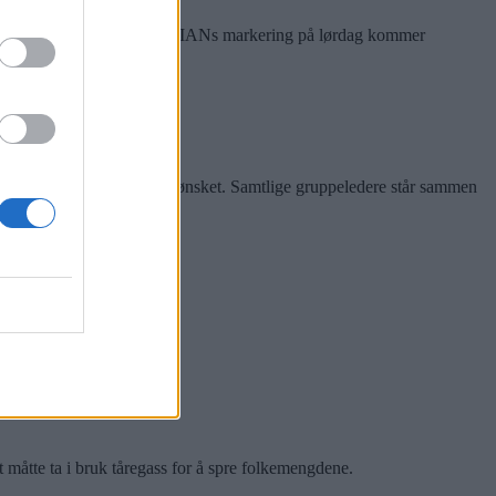
rkeringer i bydelen. Før SIANs markering på lørdag kommer
iendtlige gruppen ikke er ønsket. Samtlige gruppeledere står sammen
 måtte ta i bruk tåregass for å spre folkemengdene.