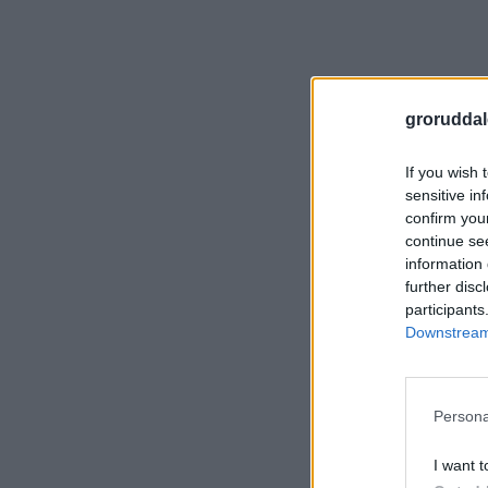
groruddal
If you wish 
sensitive in
confirm you
continue se
information 
further disc
participants
Downstream 
Persona
I want t