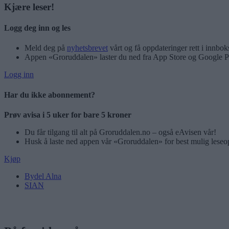
Kjære leser!
Logg deg inn og les
Meld deg på
nyhetsbrevet
vårt og få oppdateringer rett i innbok
Appen «Groruddalen» laster du ned fra App Store og Google P
Logg inn
Har du ikke abonnement?
Prøv avisa i 5 uker for bare 5 kroner
Du får tilgang til alt på Groruddalen.no – også eAvisen vår!
Husk å laste ned appen vår «Groruddalen» for best mulig leseo
Kjøp
Bydel Alna
SIAN