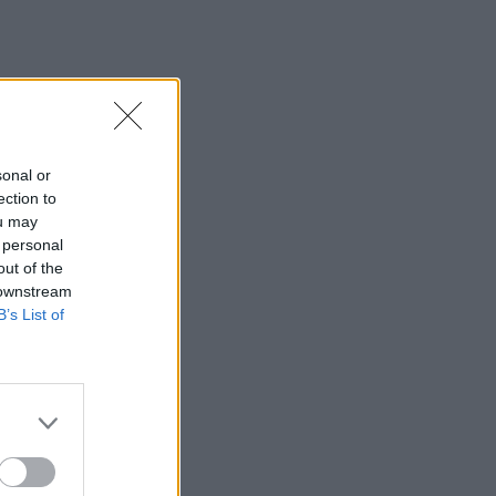
sonal or
ection to
ou may
 personal
out of the
 downstream
B’s List of