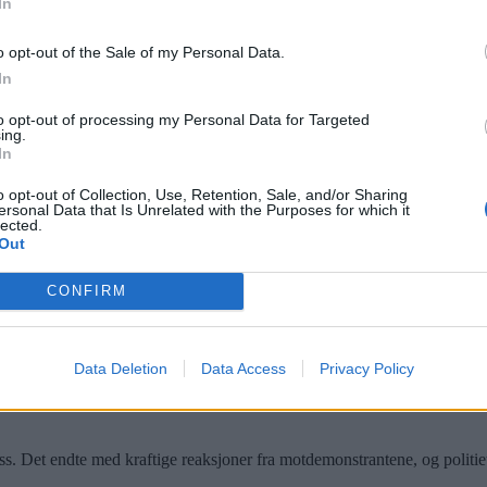
In
ydelig på at bydelens politikere ikke ønsker at SIAN skal holde ma
o opt-out of the Sale of my Personal Data.
 Hammer
Bilde 1 av 1
In
to opt-out of processing my Personal Data for Targeted
ing.
In
ruset lørdag 2. oktober. Alna BU gir nå klar beskjed om at den islamf
o opt-out of Collection, Use, Retention, Sale, and/or Sharing
ersonal Data that Is Unrelated with the Purposes for which it
lected.
Out
CONFIRM
Data Deletion
Data Access
Privacy Policy
ss. Det endte med kraftige reaksjoner fra motdemonstrantene, og politiet