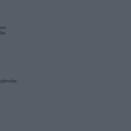
sen.
lay
pplevelse.