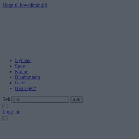
Hopp til hovedinnhold
Nyheter
Sport
Kultur
Bli abonnent
E-avis
Hva skjer?
Søk
Logg inn