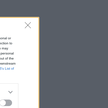
sonal or
ection to
ou may
 personal
out of the
 downstream
B’s List of