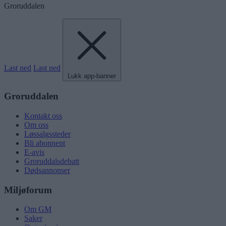
Groruddalen
Last ned
Last ned
Lukk app-banner
Groruddalen
Kontakt oss
Om oss
Løssalgssteder
Bli abonnent
E-avis
Groruddalsdebatt
Dødsannonser
Miljøforum
Om GM
Saker