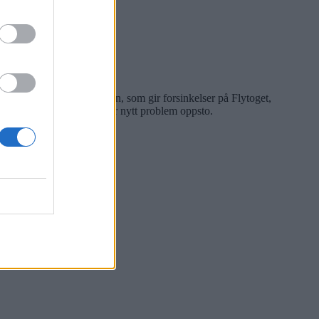
 stengt på grunn av feilen, som gir forsinkelser på Flytoget,
 03 natt til torsdag, før nytt problem oppsto.