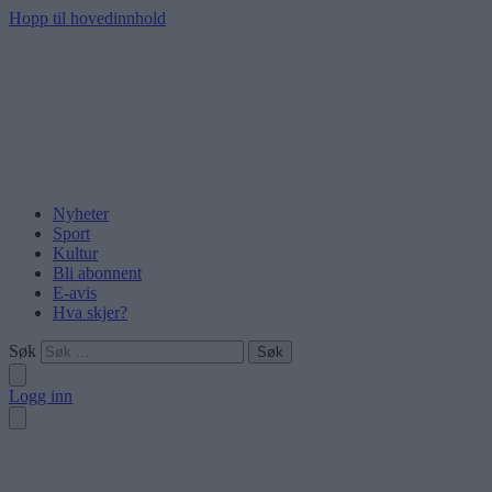
Hopp til hovedinnhold
Nyheter
Sport
Kultur
Bli abonnent
E-avis
Hva skjer?
Søk
Logg inn