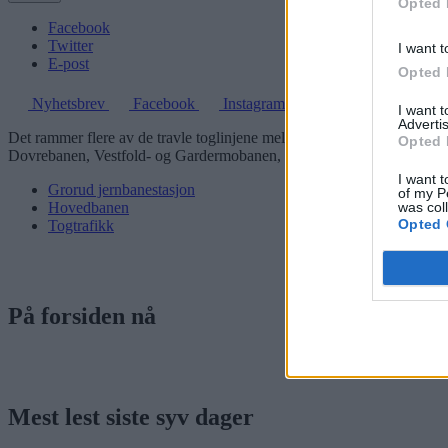
Opted 
Facebook
Twitter
I want t
E-post
Opted 
Nyhetsbrev
Facebook
Instagram
I want 
Advertis
Det rammer flere av de travle toglinjene mellom sentralstasjonen og Li
Opted 
Dovrebanen, Vestfold- og Gardermobanen, Hovedbanen og Kongsvingerb
I want t
Grorud jernbanestasjon
of my P
was col
Hovedbanen
Opted 
Togtrafikk
På forsiden nå
Mest lest siste syv dager