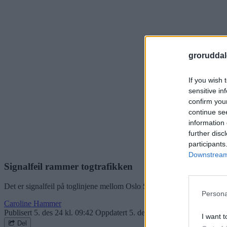
groruddal
If you wish 
sensitive in
confirm you
continue se
information 
further disc
participants
Downstream 
Signalfeil rammer togtrafikken
Det er signalfeil på toglinjene mellom Oslo S og Lillestrøm torsdag fo
Persona
Caroline Hammer
Publisert
5. des 24 kl. 09:42
Oppdatert
5. des 24 kl. 10:31
I want t
Del