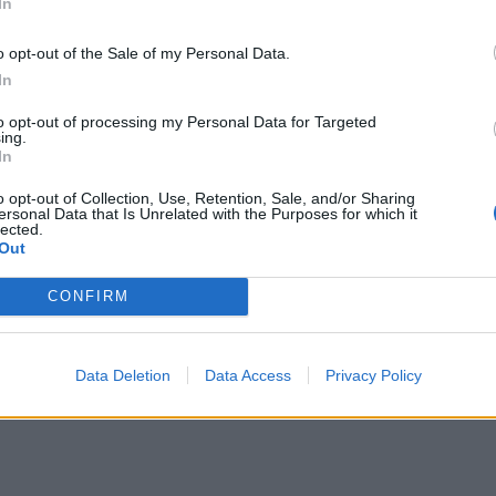
In
o opt-out of the Sale of my Personal Data.
In
to opt-out of processing my Personal Data for Targeted
ing.
llestrøm, inkludert Hovedbanen. Ett av sporene inne i Romeriksporten er
In
anen. Signalproblemene begynte onsdag kveld og ble først løst klokka
o opt-out of Collection, Use, Retention, Sale, and/or Sharing
ersonal Data that Is Unrelated with the Purposes for which it
lected.
Out
CONFIRM
Data Deletion
Data Access
Privacy Policy