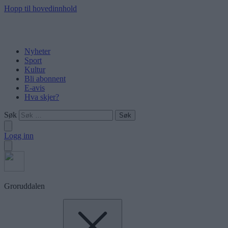
Hopp til hovedinnhold
Nyheter
Sport
Kultur
Bli abonnent
E-avis
Hva skjer?
Søk
Logg inn
Groruddalen