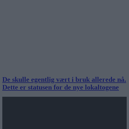
De skulle egentlig vært i bruk allerede nå.
Dette er statusen for de nye lokaltogene