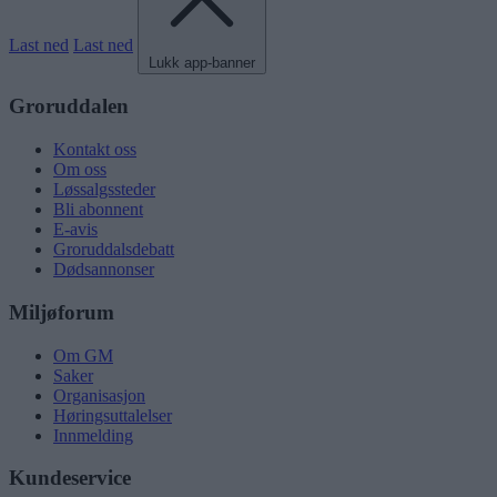
Last ned
Last ned
Lukk app-banner
Groruddalen
Kontakt oss
Om oss
Løssalgssteder
Bli abonnent
E-avis
Groruddalsdebatt
Dødsannonser
Miljøforum
Om GM
Saker
Organisasjon
Høringsuttalelser
Innmelding
Kundeservice