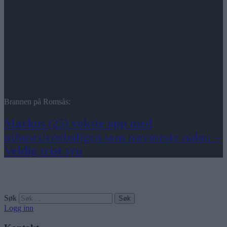
Brannen på Romsås:
Markus (25) vokste opp med
uthuset/eneboligen som nærmeste nabo: –
Veldig trist syn
Søk
Logg inn