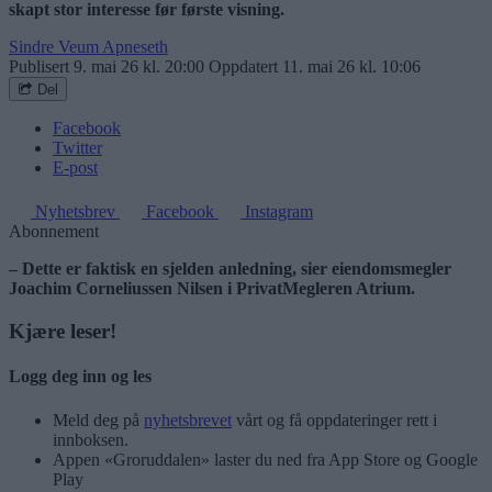
skapt stor interesse før første visning.
Sindre Veum Apneseth
Publisert
9. mai 26 kl. 20:00
Oppdatert
11. mai 26 kl. 10:06
Del
Facebook
Twitter
E-post
Nyhetsbrev
Facebook
Instagram
Abonnement
– Dette er faktisk en sjelden anledning, sier eiendomsmegler
Joachim Corneliussen Nilsen i PrivatMegleren Atrium.
Kjære leser!
Logg deg inn og les
Meld deg på
nyhetsbrevet
vårt og få oppdateringer rett i
innboksen.
Appen «Groruddalen» laster du ned fra App Store og Google
Play