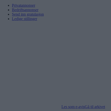
Privatannonser
Bedriftsannonser
Send inn gratulasjon
Ledige stillinger
Les som e-avis
Gå til arkivet