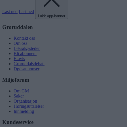
Last ned
Last ned
Lukk app-banner
Groruddalen
Kontakt oss
Om oss
Løssalgssteder
Bli abonnent
E-avis
Groruddalsdebatt
Dødsannonser
Miljøforum
Om GM
Saker
Organisasjon
Høringsuttalelser
Innmelding
Kundeservice