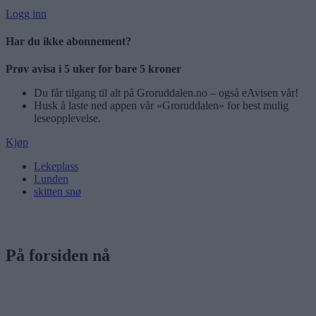
Logg inn
Har du ikke abonnement?
Prøv avisa i 5 uker for bare 5 kroner
Du får tilgang til alt på Groruddalen.no – også eAvisen vår!
Husk å laste ned appen vår «Groruddalen» for best mulig
leseopplevelse.
Kjøp
Lekeplass
Lunden
skitten snø
På forsiden nå