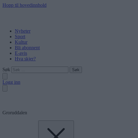
Hopp til hovedinnhold
Nyheter
Sport
Kultur
Bli abonnent
E-avis
Hva skjer?
Søk
Logg inn
Groruddalen