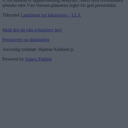
© Alt innhold er opphavsrettslig beskyttet. Akers Avis Groruddalen
arbeider etter Vær Varsom-plakatens regler for god presseskikk.
Tilknyttet
Landslaget for lokalaviser – LLA
Meld deg på vårt nyhetsbrev her!
Personvern og datalagring
Ansvarlig redaktør: Hjalmar Kielland jr.
Powered by
Appex Publish