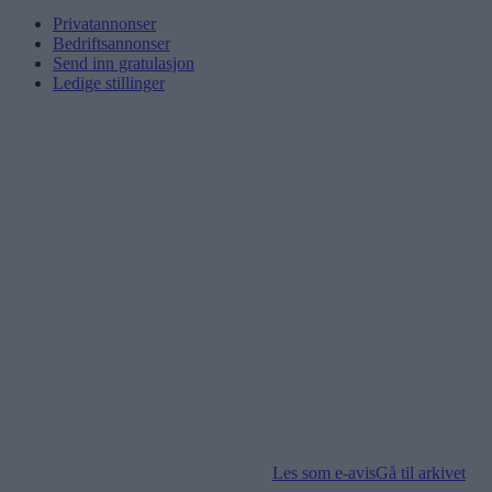
Privatannonser
Bedriftsannonser
Send inn gratulasjon
Ledige stillinger
Les som e-avis
Gå til arkivet