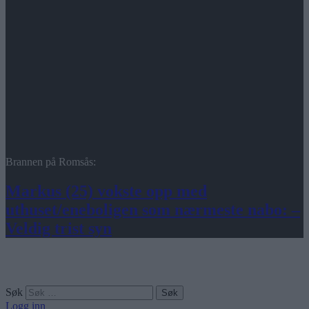
Brannen på Romsås:
Markus (25) vokste opp med
uthuset/eneboligen som nærmeste nabo: –
Veldig trist syn
Søk
Logg inn