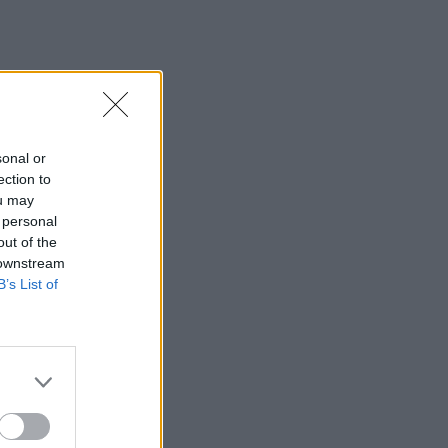
sonal or
ection to
ou may
 personal
out of the
 downstream
B’s List of