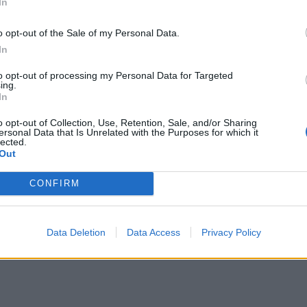
In
ldsvis Grorud skole og Høybråten skole - men de var senere klass
o opt-out of the Sale of my Personal Data.
 til å få til det samme på Gamle Rommen skole. Et gammelt Palestinakart
In
to opt-out of processing my Personal Data for Targeted
ing.
In
o opt-out of Collection, Use, Retention, Sale, and/or Sharing
ersonal Data that Is Unrelated with the Purposes for which it
lected.
Out
CONFIRM
Data Deletion
Data Access
Privacy Policy