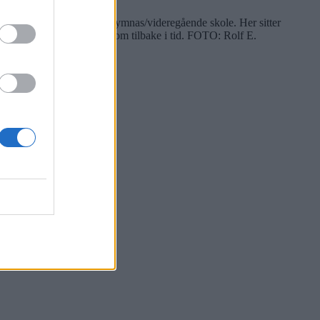
ekamerater på Grorud Gymnas/videregående skole. Her sitter
 hang i de fleste klasserom tilbake i tid.
FOTO: Rolf E.