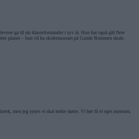
evene ga til sin klasseforstander i syv år. Hun har også gitt flere
e større planer – hun vil ha skolemuseum på Gamle Rommen skole.
liotek, men jeg synes vi skal tenke større. Vi bør få et eget museum,