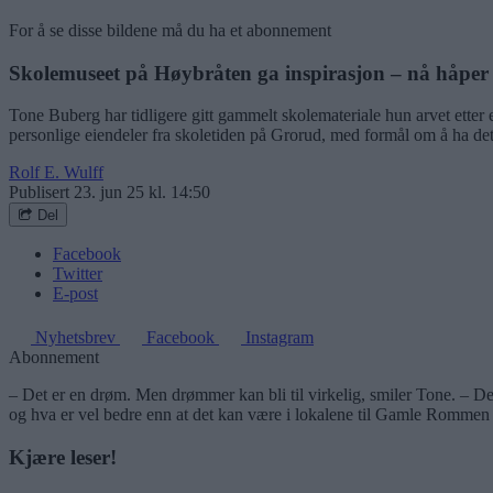
For å se disse bildene må du ha et abonnement
Skolemuseet på Høybråten ga inspirasjon – nå håpe
Tone Buberg har tidligere gitt gammelt skolemateriale hun arvet etter en
personlige eiendeler fra skoletiden på Grorud, med formål om å ha de
Rolf E. Wulff
Publisert
23. jun 25 kl. 14:50
Del
Facebook
Twitter
E-post
Nyhetsbrev
Facebook
Instagram
Abonnement
– Det er en drøm. Men drømmer kan bli til virkelig, smiler Tone. – Det 
og hva er vel bedre enn at det kan være i lokalene til Gamle Rommen s
Kjære leser!