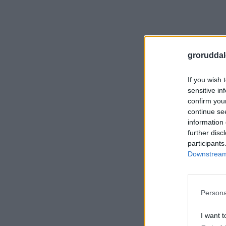
groruddal
If you wish 
sensitive in
confirm you
continue se
information 
further disc
participants
Downstream 
Persona
I want t