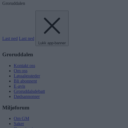
Groruddalen
Last ned
Last ned
Lukk app-banner
Groruddalen
Kontakt oss
Om oss
Løssalgssteder
Bli abonnent
E-avis
Groruddalsdebatt
Dødsannonser
Miljøforum
Om GM
Saker