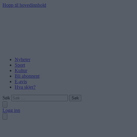
Hopp til hovedinnhold
Nyheter
Sport
Kultur
Bli abonnent
E-avis
Hva skjer?
Søk
Logg inn