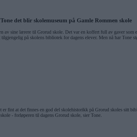
r Tone det blir skolemuseum på Gamle Rommen skole
 av sine lærere til Grorud skole. Det var en koffert full av gaver som el
t tilgjengelig på skolens bibliotek for dagens elever. Men nå har Ton
er fint at det finnes en god del skolehistorikk på Grorud skoles sitt bib
kole - forløperen til dagens Grorud skole, sier Tone.