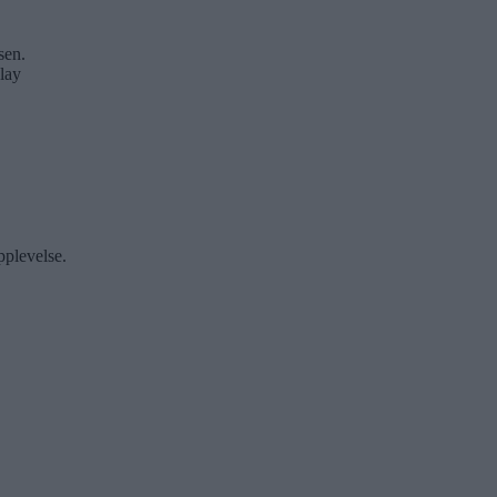
sen.
lay
pplevelse.