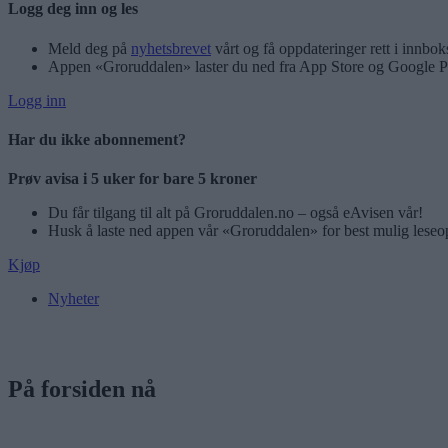
Logg deg inn og les
Meld deg på
nyhetsbrevet
vårt og få oppdateringer rett i innbok
Appen «Groruddalen» laster du ned fra App Store og Google P
Logg inn
Har du ikke abonnement?
Prøv avisa i 5 uker for bare 5 kroner
Du får tilgang til alt på Groruddalen.no – også eAvisen vår!
Husk å laste ned appen vår «Groruddalen» for best mulig leseo
Kjøp
Nyheter
På forsiden nå