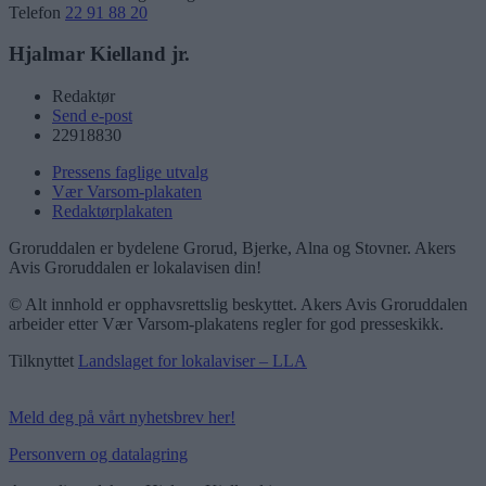
Telefon
22 91 88 20
Hjalmar Kielland jr.
Redaktør
Send e-post
22918830
Pressens faglige utvalg
Vær Varsom-plakaten
Redaktørplakaten
Groruddalen er bydelene Grorud, Bjerke, Alna og Stovner. Akers
Avis Groruddalen er lokalavisen din!
© Alt innhold er opphavsrettslig beskyttet. Akers Avis Groruddalen
arbeider etter Vær Varsom-plakatens regler for god presseskikk.
Tilknyttet
Landslaget for lokalaviser – LLA
Meld deg på vårt nyhetsbrev her!
Personvern og datalagring