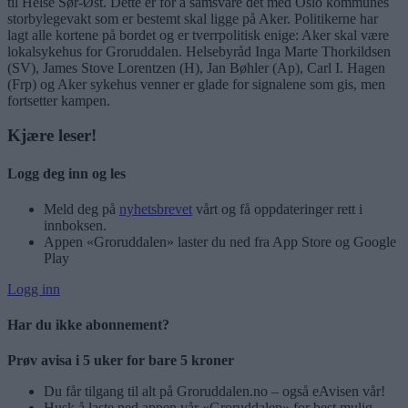
til Helse Sør-Øst. Dette er for å samsvare det med Oslo kommunes
storbylegevakt som er bestemt skal ligge på Aker. Politikerne har
lagt alle kortene på bordet og er tverrpolitisk enige: Aker skal være
lokalsykehus for Groruddalen. Helsebyråd Inga Marte Thorkildsen
(SV), James Stove Lorentzen (H), Jan Bøhler (Ap), Carl I. Hagen
(Frp) og Aker sykehus venner er glade for signalene som gis, men
fortsetter kampen.
Kjære leser!
Logg deg inn og les
Meld deg på
nyhetsbrevet
vårt og få oppdateringer rett i
innboksen.
Appen «Groruddalen» laster du ned fra App Store og Google
Play
Logg inn
Har du ikke abonnement?
Prøv avisa i 5 uker for bare 5 kroner
Du får tilgang til alt på Groruddalen.no – også eAvisen vår!
Husk å laste ned appen vår «Groruddalen» for best mulig