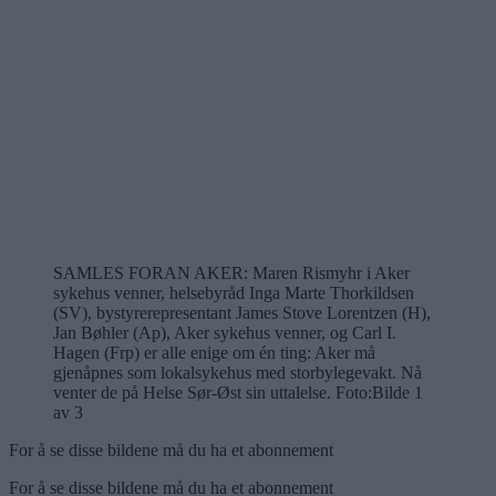
SAMLES FORAN AKER: Maren Rismyhr i Aker
sykehus venner, helsebyråd Inga Marte Thorkildsen
(SV), bystyrerepresentant James Stove Lorentzen (H),
Jan Bøhler (Ap), Aker sykehus venner, og Carl I.
Hagen (Frp) er alle enige om én ting: Aker må
gjenåpnes som lokalsykehus med storbylegevakt. Nå
venter de på Helse Sør-Øst sin uttalelse. Foto:
Bilde 1
av 3
For å se disse bildene må du ha et abonnement
For å se disse bildene må du ha et abonnement