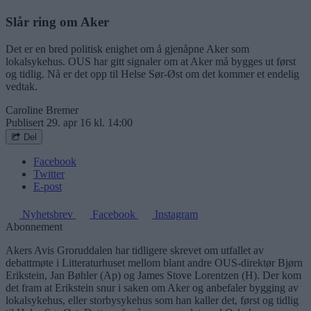
Slår ring om Aker
Det er en bred politisk enighet om å gjenåpne Aker som
lokalsykehus. OUS har gitt signaler om at Aker må bygges ut først
og tidlig. Nå er det opp til Helse Sør-Øst om det kommer et endelig
vedtak.
Caroline Bremer
Publisert
29. apr 16 kl. 14:00
Del
Facebook
Twitter
E-post
Nyhetsbrev
Facebook
Instagram
Abonnement
Akers Avis Groruddalen har tidligere skrevet om utfallet av
debattmøte i Litteraturhuset mellom blant andre OUS-direktør Bjørn
Erikstein, Jan Bøhler (Ap) og James Stove Lorentzen (H). Der kom
det fram at Erikstein snur i saken om Aker og anbefaler bygging av
lokalsykehus, eller storbysykehus som han kaller det, først og tidlig