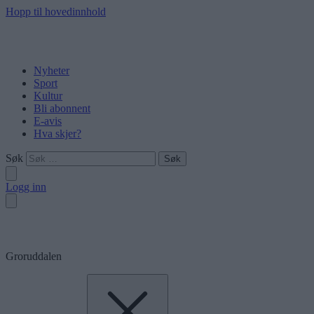
Hopp til hovedinnhold
Nyheter
Sport
Kultur
Bli abonnent
E-avis
Hva skjer?
Søk
Logg inn
Groruddalen