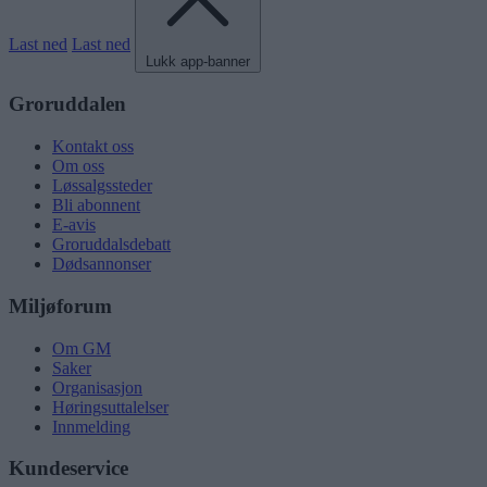
Last ned
Last ned
Lukk app-banner
Groruddalen
Kontakt oss
Om oss
Løssalgssteder
Bli abonnent
E-avis
Groruddalsdebatt
Dødsannonser
Miljøforum
Om GM
Saker
Organisasjon
Høringsuttalelser
Innmelding
Kundeservice