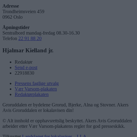
Adresse
Trondheimsveien 459
0962 Oslo
Åpningstider
Sentralbord mandag-fredag 08.30-16.30
Telefon
22 91 88 20
Hjalmar Kielland jr.
Redaktør
Send e-post
22918830
Pressens faglige utvalg
Vær Varsom-plakaten
Redaktørplakaten
Groruddalen er bydelene Grorud, Bjerke, Alna og Stovner. Akers
Avis Groruddalen er lokalavisen din!
© Alt innhold er opphavsrettslig beskyttet. Akers Avis Groruddalen
arbeider etter Vær Varsom-plakatens regler for god presseskikk.
Tilknyttet
Landslaget for lokalaviser – LLA