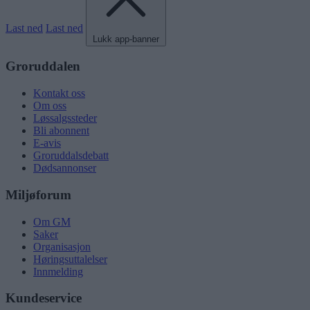
Last ned
Last ned
Lukk app-banner
Groruddalen
Kontakt oss
Om oss
Løssalgssteder
Bli abonnent
E-avis
Groruddalsdebatt
Dødsannonser
Miljøforum
Om GM
Saker
Organisasjon
Høringsuttalelser
Innmelding
Kundeservice