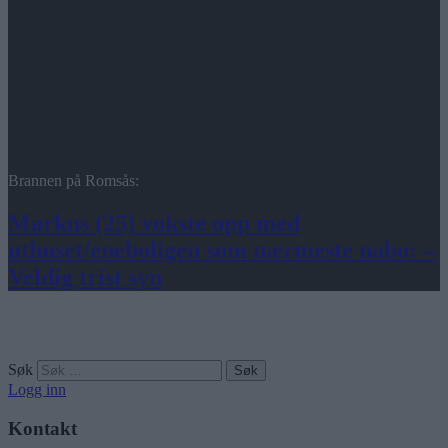
Brannen på Romsås:
Markus (25) vokste opp med
uthuset/eneboligen som nærmeste nabo: –
Veldig trist syn
Søk
Logg inn
Kontakt