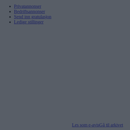
Privatannonser
Bedriftsannonser
Send inn gratulasjon
Ledige stillinger
Les som e-avis
Gå til arkivet