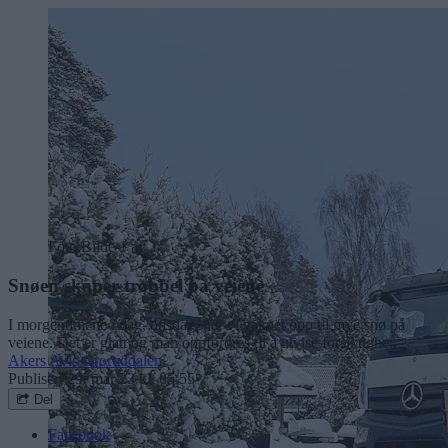
Foto:
Bilde 1 av 1
Snøen skaper trøbbel på veiene
I morgentimene i dag, onsdag, har vi våknet opp til mye snø på
veiene. Det er glatt og man oppfordres til å utvise forsiktighet.
Akers Avis Groruddalen
Publisert
29. mar 23 kl. 05:55
Del
Facebook