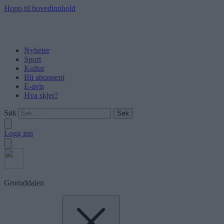
Hopp til hovedinnhold
Nyheter
Sport
Kultur
Bli abonnent
E-avis
Hva skjer?
Søk
Logg inn
Groruddalen