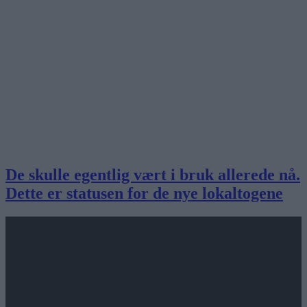
De skulle egentlig vært i bruk allerede nå.
Dette er statusen for de nye lokaltogene