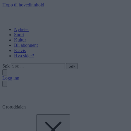
Hopp til hovedinnhold
Nyheter
Sport
Kultur
Bli abonnent
E-avis
Hva skjer?
Søk
Logg inn
Groruddalen