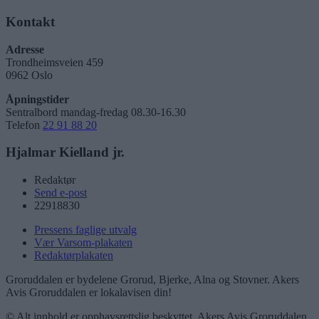
Kontakt
Adresse
Trondheimsveien 459
0962 Oslo
Åpningstider
Sentralbord mandag-fredag 08.30-16.30
Telefon
22 91 88 20
Hjalmar Kielland jr.
Redaktør
Send e-post
22918830
Pressens faglige utvalg
Vær Varsom-plakaten
Redaktørplakaten
Groruddalen er bydelene Grorud, Bjerke, Alna og Stovner. Akers
Avis Groruddalen er lokalavisen din!
© Alt innhold er opphavsrettslig beskyttet. Akers Avis Groruddalen