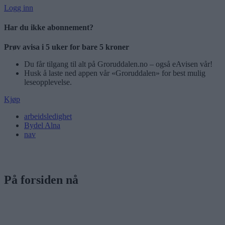
Logg inn
Har du ikke abonnement?
Prøv avisa i 5 uker for bare 5 kroner
Du får tilgang til alt på Groruddalen.no – også eAvisen vår!
Husk å laste ned appen vår «Groruddalen» for best mulig
leseopplevelse.
Kjøp
arbeidsledighet
Bydel Alna
nav
På forsiden nå