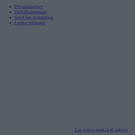
Privatannonser
Bedriftsannonser
Send inn gratulasjon
Ledige stillinger
Les som e-avis
Gå til arkivet