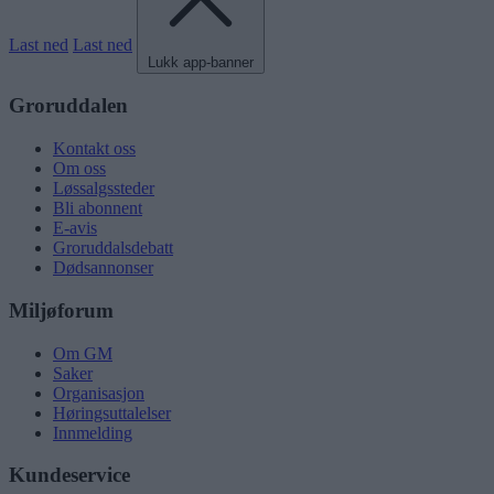
Last ned
Last ned
Lukk app-banner
Groruddalen
Kontakt oss
Om oss
Løssalgssteder
Bli abonnent
E-avis
Groruddalsdebatt
Dødsannonser
Miljøforum
Om GM
Saker
Organisasjon
Høringsuttalelser
Innmelding
Kundeservice