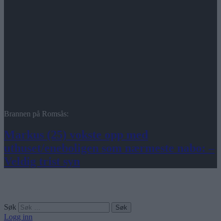
Brannen på Romsås:
Markus (25) vokste opp med
uthuset/eneboligen som nærmeste nabo: –
Veldig trist syn
Søk
Logg inn