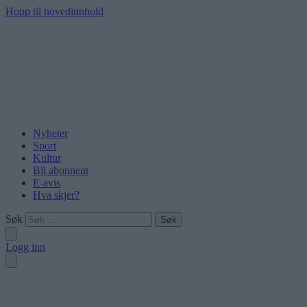
Hopp til hovedinnhold
Nyheter
Sport
Kultur
Bli abonnent
E-avis
Hva skjer?
Søk
Logg inn