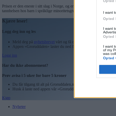
Opted 
Prisen er den eneste i sitt slag i Norge, og er på 65.000 kroner. Den 
tannhelsen hos barn i språklige minoritetsgrupper i byen», heter det i
I want t
Opted 
Kjære leser!
I want 
Logg deg inn og les
Advertis
Opted 
Meld deg på
nyhetsbrevet
vårt og få oppdateringer rett i innbok
I want t
Appen «Groruddalen» laster du ned fra App Store og Google P
of my P
was col
Logg inn
Opted 
Har du ikke abonnement?
Prøv avisa i 5 uker for bare 5 kroner
Du får tilgang til alt på Groruddalen.no – også eAvisen vår!
Husk å laste ned appen vår «Groruddalen» for best mulig leseo
Kjøp
Nyheter