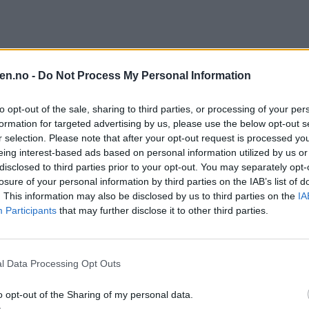
en.no -
Do Not Process My Personal Information
to opt-out of the sale, sharing to third parties, or processing of your per
delt årets nasjonale zendiumpris. Det er til stor glede for helsebyråd
formation for targeted advertising by us, please use the below opt-out s
r selection. Please note that after your opt-out request is processed y
eing interest-based ads based on personal information utilized by us or
i Oslo har nemlig fått den nasjonale zendiumprisen.
disclosed to third parties prior to your opt-out. You may separately opt-
losure of your personal information by third parties on the IAB’s list of
. This information may also be disclosed by us to third parties on the
IA
Participants
that may further disclose it to other third parties.
l Data Processing Opt Outs
o opt-out of the Sharing of my personal data.