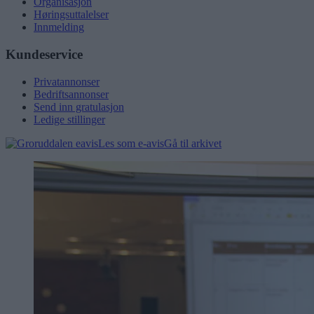
Organisasjon
Høringsuttalelser
Innmelding
Kundeservice
Privatannonser
Bedriftsannonser
Send inn gratulasjon
Ledige stillinger
Les som e-avis
Gå til arkivet