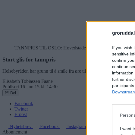
groruddal
If you wish 
TANNPRIS TIL OSLO: Hovedstadens tannhelsetjeneste er blitt til
sensitive in
Stort glis for tannpris
confirm you
continue se
Helsebyråden har grunn til å smile fra øre til øre. Tannhelsetjenesten 
information 
further disc
Elisabeth Tobiassen Faane
participants
Publisert
16. jun 15 kl. 14:30
Downstream 
Del
Facebook
Twitter
E-post
Persona
Nyhetsbrev
Facebook
Instagram
I want t
Abonnement