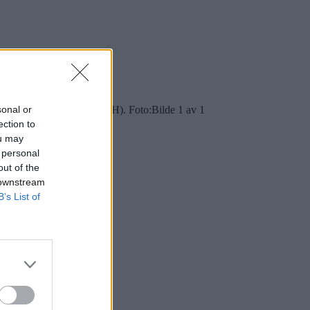
sonal or
 Øystein Eriksen Søreide (H). Foto:
Bilde 1 av 1
ection to
ou may
 personal
out of the
 downstream
B’s List of