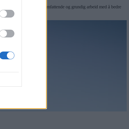
te tann». Prosjektet er «et omfattende og grundig arbeid med å bedre