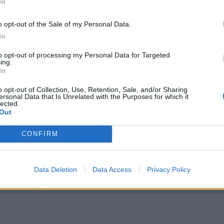
In
gis i 2015 til Oslos tannhelsetjeneste som har gjennomført «Puss fra førs
 juryens begrunnelse.
o opt-out of the Sale of my Personal Data.
In
to opt-out of processing my Personal Data for Targeted
ing.
In
sen.
o opt-out of Collection, Use, Retention, Sale, and/or Sharing
lay
ersonal Data that Is Unrelated with the Purposes for which it
lected.
Out
CONFIRM
Data Deletion
Data Access
Privacy Policy
pplevelse.