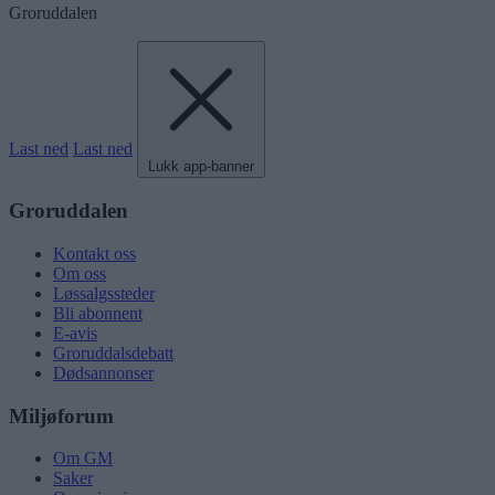
Groruddalen
Last ned
Last ned
Lukk app-banner
Groruddalen
Kontakt oss
Om oss
Løssalgssteder
Bli abonnent
E-avis
Groruddalsdebatt
Dødsannonser
Miljøforum
Om GM
Saker