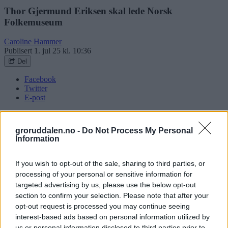
Thor Gjermund Eriksen skal lede Norsk
Folkemuseum
Caroline Hammer
Publisert
1. jul 25 kl. 10:36
Del
Facebook
Twitter
E-post
Nyhetsbrev
Facebook
Instagram
groruddalen.no -
Do Not Process My Personal
Tidligere kringkastingssjef Thor Gjermund Eriksen er valgt til
Information
styreleder for Norsk Folkemuseum opplyses det om tirsdag morgen.
Det er kultur- og likestillingsminister Lubna Jaffery (Ap) som
bekrefter nyheten. Dermed får Høybråten-mannen en viktig posisjon
If you wish to opt-out of the sale, sharing to third parties, or
som leder for landets største kulturhistoriske museum. Styret sitter
processing of your personal or sensitive information for
fra 1. juli 2025 til 1. juni 2029.
targeted advertising by us, please use the below opt-out
section to confirm your selection. Please note that after your
Nyheter
opt-out request is processed you may continue seeing
Skjer i Groruddalen
interest-based ads based on personal information utilized by
us or personal information disclosed to third parties prior to