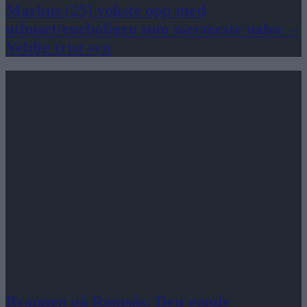
Markus (25) vokste opp med
uthuset/eneboligen som nærmeste nabo: –
Veldig trist syn
Brannen på Romsås: Den gamle