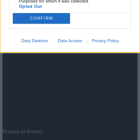
Purposes for which it was collected.
Opted Out
CONFIRM
Ordføreren åpner Stovner bad
Data Deletion
Data Access
Privacy Policy
Brannen på Romsås: