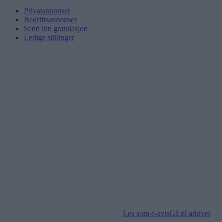
Privatannonser
Bedriftsannonser
Send inn gratulasjon
Ledige stillinger
Les som e-avis
Gå til arkivet