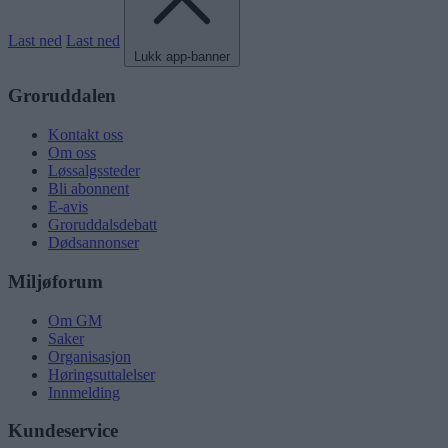
Last ned
Last ned
Lukk app-banner
Groruddalen
Kontakt oss
Om oss
Løssalgssteder
Bli abonnent
E-avis
Groruddalsdebatt
Dødsannonser
Miljøforum
Om GM
Saker
Organisasjon
Høringsuttalelser
Innmelding
Kundeservice