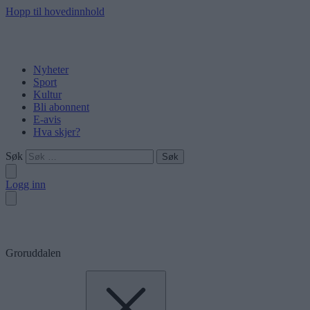
Hopp til hovedinnhold
Nyheter
Sport
Kultur
Bli abonnent
E-avis
Hva skjer?
Søk
Logg inn
Groruddalen