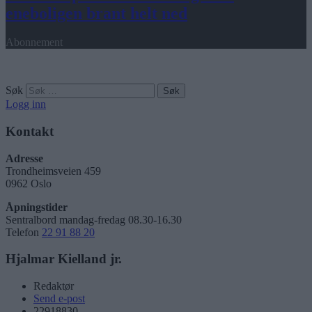
eneboligen brant helt ned
Abonnement
Søk
Logg inn
Kontakt
Adresse
Trondheimsveien 459
0962 Oslo
Åpningstider
Sentralbord mandag-fredag 08.30-16.30
Telefon
22 91 88 20
Hjalmar Kielland jr.
Redaktør
Send e-post
22918830