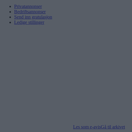
Privatannonser
Bedriftsannonser
Send inn gratulasjon
Ledige stillinger
Les som e-avis
Gå til arkivet