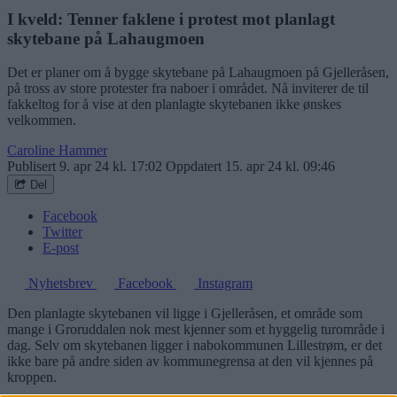
I kveld: Tenner faklene i protest mot planlagt
skytebane på Lahaugmoen
Det er planer om å bygge skytebane på Lahaugmoen på Gjelleråsen,
på tross av store protester fra naboer i området. Nå inviterer de til
fakkeltog for å vise at den planlagte skytebanen ikke ønskes
velkommen.
Caroline Hammer
Publisert
9. apr 24 kl. 17:02
Oppdatert
15. apr 24 kl. 09:46
Del
Facebook
Twitter
E-post
Nyhetsbrev
Facebook
Instagram
Den planlagte skytebanen vil ligge i Gjelleråsen, et område som
mange i Groruddalen nok mest kjenner som et hyggelig turområde i
dag. Selv om skytebanen ligger i nabokommunen Lillestrøm, er det
ikke bare på andre siden av kommunegrensa at den vil kjennes på
kroppen.