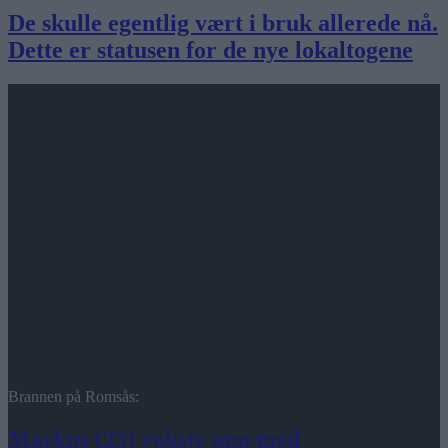
De skulle egentlig vært i bruk allerede nå.
Dette er statusen for de nye lokaltogene
Brannen på Romsås:
Markus (25) vokste opp med