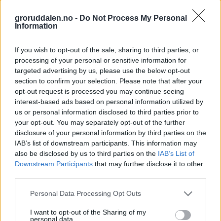
Skillebekk velforening står bak fakkeltogmarkeringen. De
peker på tre punkter som avgjørende for hvorfor skytebanen
groruddalen.no -
Do Not Process My Personal
ikke bør få «ja».
Information
Først ut: skudd-støy og anleggstrafikk i tur-, bo- og
oppvekstområde. Det anslås at det vil gå mellom 400.000 og
If you wish to opt-out of the sale, sharing to third parties, or
800.000 skudd i året på skytebanen, opp mot 2200 skudd pr. dag.
processing of your personal or sensitive information for
Selv med støyvoll frykter velforeningen at det vil høres godt,
targeted advertising by us, please use the below opt-out
inkludert hjemme hos folk.
section to confirm your selection. Please note that after your
opt-out request is processed you may continue seeing
Punkt to: naturmangfoldet. Det finnes fredede naturtyper, hekkende
fugler og flere rødlistede arter i området der banen planlegges.
interest-based ads based on personal information utilized by
us or personal information disclosed to third parties prior to
Til sist: Oslomarka. Deler av den planlagte skytebanen vil nemlig
your opt-out. You may separately opt-out of the further
ligge innenfor markagrensa. Gjelleråsmarka er den minste av
disclosure of your personal information by third parties on the
områdene i Oslomarka og vil bli ytterligere innskrenket.
IAB’s list of downstream participants. This information may
Fakkeltoget går mandag 15. april klokka 17.30 fra Marja Olsens
also be disclosed by us to third parties on the
IAB’s List of
vei ved Gamle Trondheimsvei. Fakkeltoget vil gå gjennom skogen til
Downstream Participants
that may further disclose it to other
det planlagte byggeområdet på Lahaugmoen, der det blir holdt
third parties.
appeller. Om ønskelig, kan du møte opp direkte der.
Personal Data Processing Opt Outs
Gjelleråsen
lahaugmoen
I want to opt-out of the Sharing of my
Skytebane
personal data.