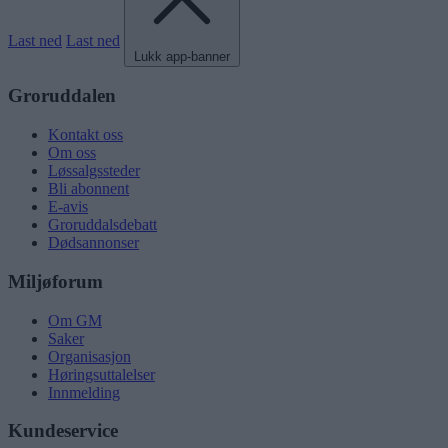
Last ned
Last ned
Lukk app-banner
Groruddalen
Kontakt oss
Om oss
Løssalgssteder
Bli abonnent
E-avis
Groruddalsdebatt
Dødsannonser
Miljøforum
Om GM
Saker
Organisasjon
Høringsuttalelser
Innmelding
Kundeservice