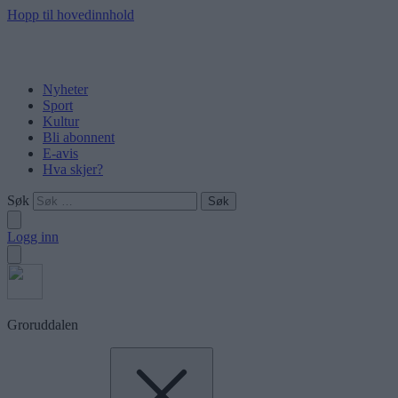
Hopp til hovedinnhold
Nyheter
Sport
Kultur
Bli abonnent
E-avis
Hva skjer?
Søk
Logg inn
Groruddalen