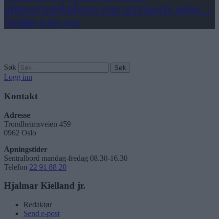
uthuset/eneboligen som nærmeste nabo: –
Veldig trist syn
Søk
Logg inn
Kontakt
Adresse
Trondheimsveien 459
0962 Oslo
Åpningstider
Sentralbord mandag-fredag 08.30-16.30
Telefon
22 91 88 20
Hjalmar Kielland jr.
Redaktør
Send e-post