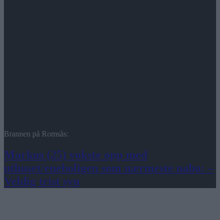
Brannen på Romsås:
Markus (25) vokste opp med
uthuset/eneboligen som nærmeste nabo: –
Veldig trist syn