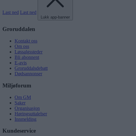
Last ned
Last ned
Lukk app-banner
Groruddalen
Kontakt oss
Om oss
Løssalgssteder
Bli abonnent
E-avis
Groruddalsdebatt
Dødsannonser
Miljøforum
Om GM
Saker
Organisasjon
Høringsuttalelser
Innmelding
Kundeservice