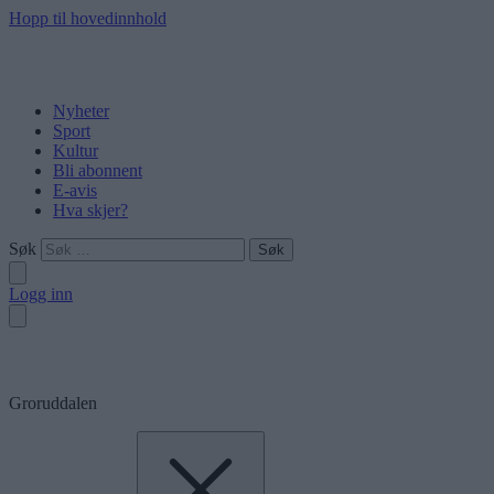
Hopp til hovedinnhold
Nyheter
Sport
Kultur
Bli abonnent
E-avis
Hva skjer?
Søk
Logg inn
Groruddalen