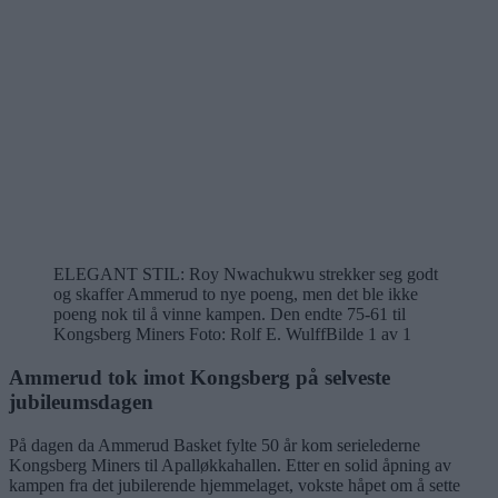
ELEGANT STIL: Roy Nwachukwu strekker seg godt
og skaffer Ammerud to nye poeng, men det ble ikke
poeng nok til å vinne kampen. Den endte 75-61 til
Kongsberg Miners Foto: Rolf E. Wulff
Bilde 1 av 1
Ammerud tok imot Kongsberg på selveste
jubileumsdagen
På dagen da Ammerud Basket fylte 50 år kom serielederne
Kongsberg Miners til Apalløkkahallen. Etter en solid åpning av
kampen fra det jubilerende hjemmelaget, vokste håpet om å sette