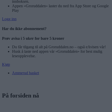
innboksen.
Appen «Groruddalen» laster du ned fra App Store og Google
Play
Logg inn
Har du ikke abonnement?
Prøv avisa i 5 uker for bare 5 kroner
Du får tilgang til alt på Groruddalen.no – også eAvisen vår!
Husk å laste ned appen vår «Groruddalen» for best mulig
leseopplevelse.
Kjøp
Ammerud basket
På forsiden nå