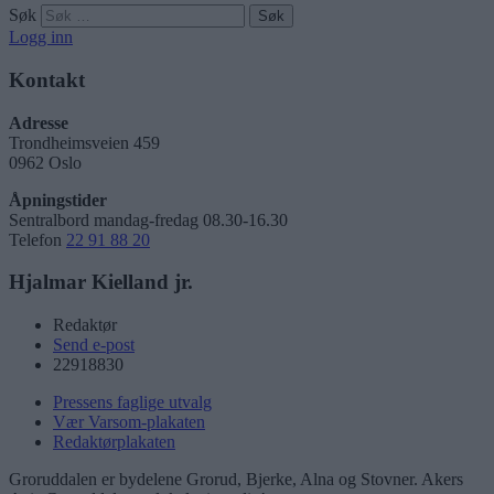
Søk
Logg inn
Kontakt
Adresse
Trondheimsveien 459
0962 Oslo
Åpningstider
Sentralbord mandag-fredag 08.30-16.30
Telefon
22 91 88 20
Hjalmar Kielland jr.
Redaktør
Send e-post
22918830
Pressens faglige utvalg
Vær Varsom-plakaten
Redaktørplakaten
Groruddalen er bydelene Grorud, Bjerke, Alna og Stovner. Akers