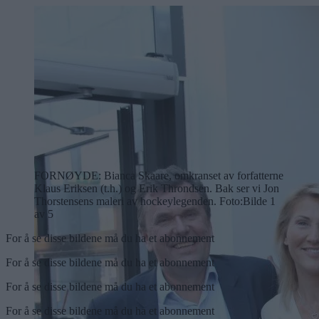
FORNØYDE: Bianca Skaare, omkranset av forfatterne
Klaus Eriksen (t.h.) og Erik Throndsen. Bak ser vi Jon
Thorstensens maleri av hockeylegenden. Foto:
Bilde 1
av 5
For å se disse bildene må du ha et abonnement
For å se disse bildene må du ha et abonnement
For å se disse bildene må du ha et abonnement
For å se disse bildene må du ha et abonnement