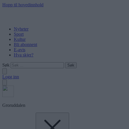
Hopp til hovedinnhold
Nyheter
Sport
Kultur
Bli abonnent
E-avis
Hva skjer?
Søk
Logg inn
Groruddalen