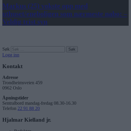
Markus (25) vokste opp med
uthuset/eneboligen som nærmeste nabo: –
Veldig trist syn
Søk
Logg inn
Kontakt
Adresse
Trondheimsveien 459
0962 Oslo
Åpningstider
Sentralbord mandag-fredag 08.30-16.30
Telefon
22 91 88 20
Hjalmar Kielland jr.