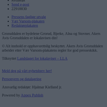
Redaktør
Send e-post
22918830
Pressens faglige utvalg
Vær Varsom-plakaten
Redaktørplakaten
Groruddalen er bydelene Grorud, Bjerke, Alna og Stovner. Akers
Avis Groruddalen er lokalavisen din!
© Alt innhold er opphavsrettslig beskyttet. Akers Avis Groruddalen
arbeider etter Vær Varsom-plakatens regler for god presseskikk.
Tilknyttet
Landslaget for lokalaviser – LLA
Meld deg på vårt nyhetsbrev her!
Personvern og datalagring
Ansvarlig redaktør: Hjalmar Kielland jr.
Powered by
Appex Publish