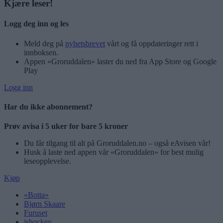
Kjære leser!
Logg deg inn og les
Meld deg på
nyhetsbrevet
vårt og få oppdateringer rett i
innboksen.
Appen «Groruddalen» laster du ned fra App Store og Google
Play
Logg inn
Har du ikke abonnement?
Prøv avisa i 5 uker for bare 5 kroner
Du får tilgang til alt på Groruddalen.no – også eAvisen vår!
Husk å laste ned appen vår «Groruddalen» for best mulig
leseopplevelse.
Kjøp
«Botta»
Bjørn Skaare
Furuset
ishockey