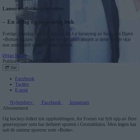
Lanserte «Botta»-biografien:
– En ærlig og oppriktig bok
Forrige mandag var det endelig tid for lansering av boka om Bjørn
«Botta» Skaare. Og da var det vel aldri aktuelt at dette skulle skje
noe annet sted enn i Furuset Forum.
Ørjan Brage
Publisert
23. okt 17 kl. 10:15
Del
Facebook
Twitter
E-post
Nyhetsbrev
Facebook
Instagram
Abonnement
Og hockey-folket tok oppfordringen, for Forum var fylt opp av flere
generasjoner som har definert sporten i Groruddalen. Men ingen har
satt de samme sporene som «Botta».