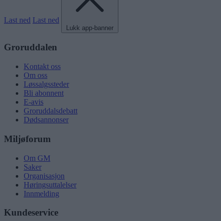
Last ned
Last ned
Lukk app-banner
Groruddalen
Kontakt oss
Om oss
Løssalgssteder
Bli abonnent
E-avis
Groruddalsdebatt
Dødsannonser
Miljøforum
Om GM
Saker
Organisasjon
Høringsuttalelser
Innmelding
Kundeservice