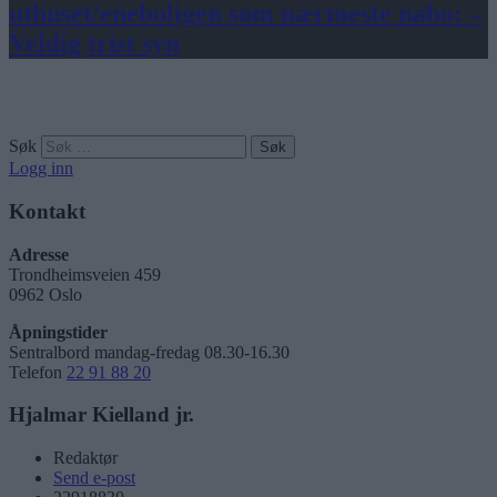
uthuset/eneboligen som nærmeste nabo: –
Veldig trist syn
Søk
Logg inn
Kontakt
Adresse
Trondheimsveien 459
0962 Oslo
Åpningstider
Sentralbord mandag-fredag 08.30-16.30
Telefon
22 91 88 20
Hjalmar Kielland jr.
Redaktør
Send e-post