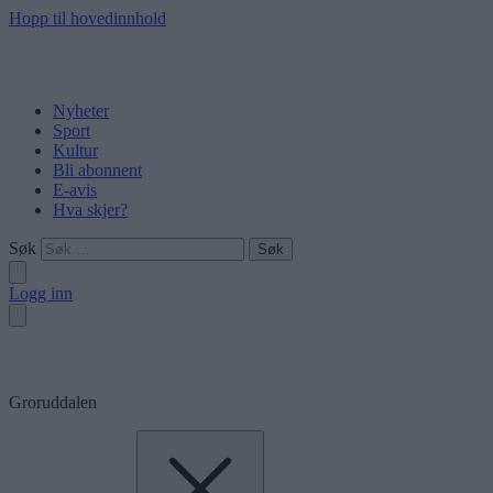
Hopp til hovedinnhold
Nyheter
Sport
Kultur
Bli abonnent
E-avis
Hva skjer?
Søk
Logg inn
Groruddalen