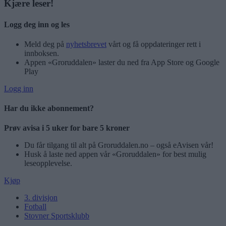
Kjære leser!
Logg deg inn og les
Meld deg på
nyhetsbrevet
vårt og få oppdateringer rett i
innboksen.
Appen «Groruddalen» laster du ned fra App Store og Google
Play
Logg inn
Har du ikke abonnement?
Prøv avisa i 5 uker for bare 5 kroner
Du får tilgang til alt på Groruddalen.no – også eAvisen vår!
Husk å laste ned appen vår «Groruddalen» for best mulig
leseopplevelse.
Kjøp
3. divisjon
Fotball
Stovner Sportsklubb