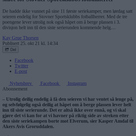
De hadde ikke vunnet på sine 11 første seriekamper, men lørdag satt
seieren endelig for Stovner Sportsklubbs fotballherrer. Med de tre
poengene lever utrolig nok også håpet om å berge plassen i 3.
divisjon helt inn til den siste serierunden kommende helg…
Kay Grue Thorsen
Publisert
25. okt 21 kl. 14:34
Del
Facebook
Twitter
E-post
Nyhetsbrev
Facebook
Instagram
Abonnement
– Utrolig deilig endelig å få den seieren vi har ventet så lenge på,
og selvfølgelig også deilig at håpet om å berge plassen lever helt
inn til siste serierunde. Det er altså ikke over ennå, og vi skal
gjøre det vi kan for at vi havner på riktig side av streken etter
den siste seriekampen borte mot Elverum, sier Kasper Amdal til
Akers Avis Groruddalen.