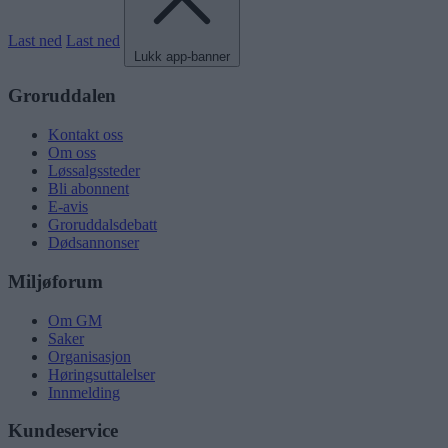
Last ned
Last ned
Lukk app-banner
Groruddalen
Kontakt oss
Om oss
Løssalgssteder
Bli abonnent
E-avis
Groruddalsdebatt
Dødsannonser
Miljøforum
Om GM
Saker
Organisasjon
Høringsuttalelser
Innmelding
Kundeservice