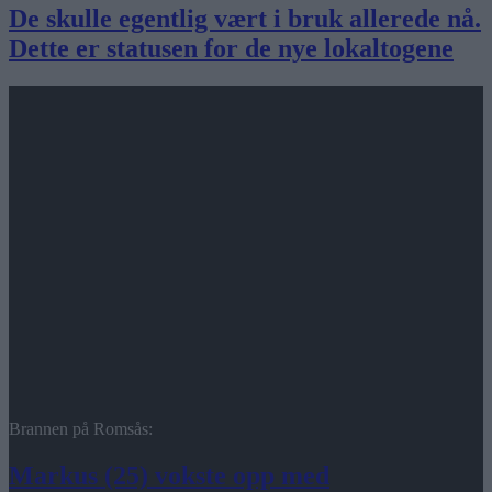
De skulle egentlig vært i bruk allerede nå.
Dette er statusen for de nye lokaltogene
Brannen på Romsås:
Markus (25) vokste opp med