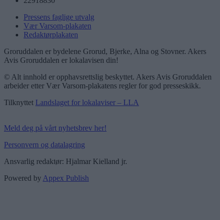
22918830
Pressens faglige utvalg
Vær Varsom-plakaten
Redaktørplakaten
Groruddalen er bydelene Grorud, Bjerke, Alna og Stovner. Akers
Avis Groruddalen er lokalavisen din!
© Alt innhold er opphavsrettslig beskyttet. Akers Avis Groruddalen
arbeider etter Vær Varsom-plakatens regler for god presseskikk.
Tilknyttet
Landslaget for lokalaviser – LLA
Meld deg på vårt nyhetsbrev her!
Personvern og datalagring
Ansvarlig redaktør: Hjalmar Kielland jr.
Powered by
Appex Publish