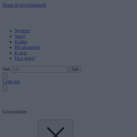
Hopp til hovedinnhold
Nyheter
Sport
Kultur
Bli abonnent
E-avis
Hva skjer?
Søk
Logg inn
Groruddalen