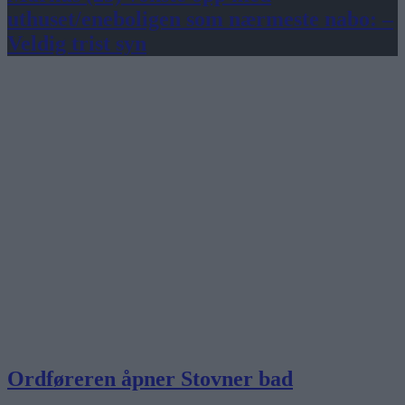
uthuset/eneboligen som nærmeste nabo: –
Veldig trist syn
Ordføreren åpner Stovner bad