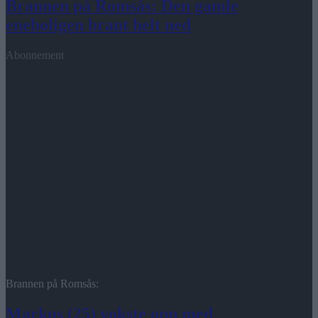
Brannen på Romsås: Den gamle
eneboligen brant helt ned
Abonnement
Brannen på Romsås:
Markus (25) vokste opp med