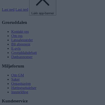
Last ned
Last ned
Lukk app-banner
Groruddalen
Kontakt oss
Om oss
Løssalgssteder
Bli abonnent
E-avis
Groruddalsdebatt
Dødsannonser
Miljøforum
Om GM
Saker
Organisasjon
Høringsuttalelser
Innmelding
Kundeservice