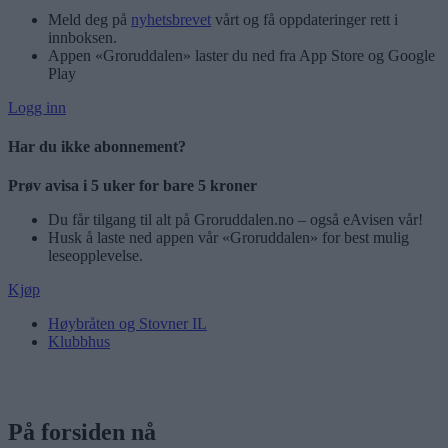
Meld deg på
nyhetsbrevet
vårt og få oppdateringer rett i
innboksen.
Appen «Groruddalen» laster du ned fra App Store og Google
Play
Logg inn
Har du ikke abonnement?
Prøv avisa i 5 uker for bare 5 kroner
Du får tilgang til alt på Groruddalen.no – også eAvisen vår!
Husk å laste ned appen vår «Groruddalen» for best mulig
leseopplevelse.
Kjøp
Høybråten og Stovner IL
Klubbhus
På forsiden nå