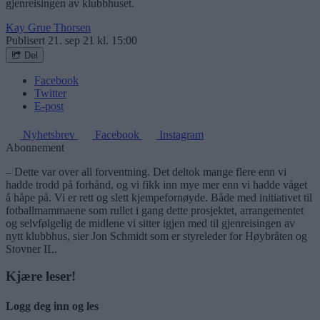
gjenreisingen av klubbhuset.
Kay Grue Thorsen
Publisert
21. sep 21 kl. 15:00
Del
Facebook
Twitter
E-post
Nyhetsbrev
Facebook
Instagram
Abonnement
– Dette var over all forventning. Det deltok mange flere enn vi
hadde trodd på forhånd, og vi fikk inn mye mer enn vi hadde våget
å håpe på. Vi er rett og slett kjempefornøyde. Både med initiativet til
fotballmammaene som rullet i gang dette prosjektet, arrangementet
og selvfølgelig de midlene vi sitter igjen med til gjenreisingen av
nytt klubbhus, sier Jon Schmidt som er styreleder for Høybråten og
Stovner IL.
Kjære leser!
Logg deg inn og les