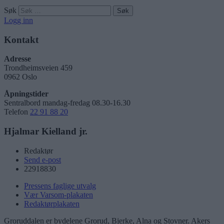
Søk
Logg inn
Kontakt
Adresse
Trondheimsveien 459
0962 Oslo
Åpningstider
Sentralbord mandag-fredag 08.30-16.30
Telefon
22 91 88 20
Hjalmar Kielland jr.
Redaktør
Send e-post
22918830
Pressens faglige utvalg
Vær Varsom-plakaten
Redaktørplakaten
Groruddalen er bydelene Grorud, Bjerke, Alna og Stovner. Akers