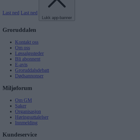
Last ned
Last ned
Lukk app-banner
Groruddalen
Kontakt oss
Om oss
Løssalgssteder
Bli abonnent
E-avis
Groruddalsdebatt
Dødsannonser
Miljøforum
Om GM
Saker
Organisasjon
Høringsuttalelser
Innmelding
Kundeservice