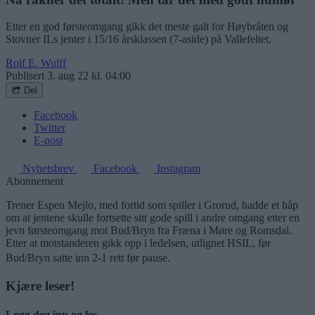
Etter en god førsteomgang gikk det meste galt for Høybråten og
Stovner ILs jenter i 15/16 årsklassen (7-aside) på Vallefeltet.
Rolf E. Wulff
Publisert
3. aug 22 kl. 04:00
Del
Facebook
Twitter
E-post
Nyhetsbrev
Facebook
Instagram
Abonnement
Trener Espen Mejlo, med fortid som spiller i Grorud, hadde et håp
om at jentene skulle fortsette sitt gode spill i andre omgang etter en
jevn førsteomgang mot Bud/Bryn fra Fræna i Møre og Romsdal.
Etter at motstanderen gikk opp i ledelsen, utlignet HSIL, før
Bud/Bryn satte inn 2-1 rett før pause.
Kjære leser!
Logg deg inn og les