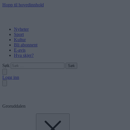
Hopp til hovedinnhold
Nyheter
Sport
Kultur
Bli abonnent
E-avis
Hva skjer?
Søk
Logg inn
Groruddalen