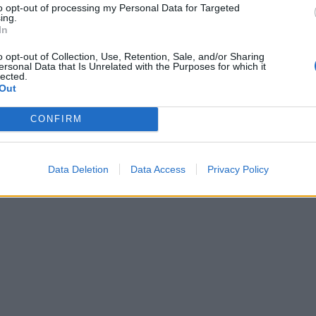
to opt-out of processing my Personal Data for Targeted
ing.
In
o opt-out of Collection, Use, Retention, Sale, and/or Sharing
ersonal Data that Is Unrelated with the Purposes for which it
lected.
Out
CONFIRM
Data Deletion
Data Access
Privacy Policy