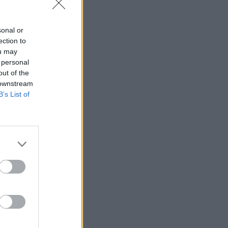
sonal or
ection to
ou may
 personal
out of the
 downstream
B’s List of