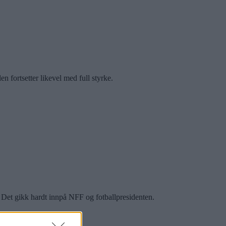
 fortsetter likevel med full styrke.
 Det gikk hardt innpå NFF og fotballpresidenten.