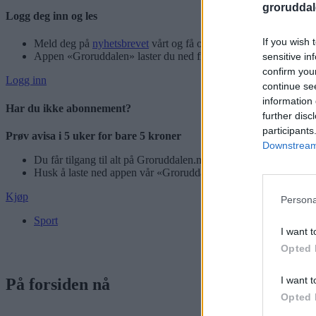
groruddal
Logg deg inn og les
If you wish 
Meld deg på
nyhetsbrevet
vårt og få oppdateringer rett i innbok
Appen «Groruddalen» laster du ned fra App Store og Google P
sensitive in
confirm you
Logg inn
continue se
information 
Har du ikke abonnement?
further disc
participants
Prøv avisa i 5 uker for bare 5 kroner
Downstream 
Du får tilgang til alt på Groruddalen.no – også eAvisen vår!
Husk å laste ned appen vår «Groruddalen» for best mulig leseo
Kjøp
Persona
Sport
I want t
Opted 
I want t
På forsiden nå
Opted 