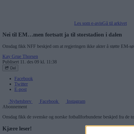
Les som e-avis
Gå til arkivet
Nei til EM…men fortsatt ja til storstadion i dalen
Onsdag fikk NFF beskjed om at regjeringen ikke akter å støtte EM-søkn
Kay Grue Thorsen
Publisert
11. des 09 kl. 11:38
Del
Facebook
Twitter
E-post
Nyhetsbrev
Facebook
Instagram
Abonnement
Onsdag fikk de svenske og norske fotballforbundene beskjed fra de to
Kjære leser!