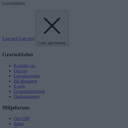
Groruddalen
Last ned
Last ned
Lukk app-banner
Groruddalen
Kontakt oss
Om oss
Løssalgssteder
Bli abonnent
E-avis
Groruddalsdebatt
Dødsannonser
Miljøforum
Om GM
Saker