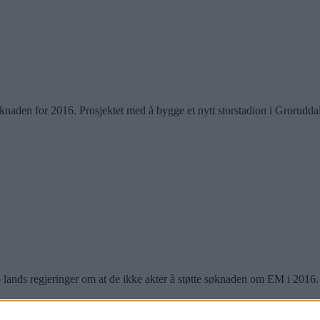
aden for 2016. Prosjektet med å bygge et nytt storstadion i Groruddalen
 lands regjeringer om at de ikke akter å støtte søknaden om EM i 2016.