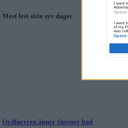
I want 
Advertis
Opted 
Mest lest siste syv dager
I want t
of my P
was col
Opted 
Ordføreren åpner Stovner bad