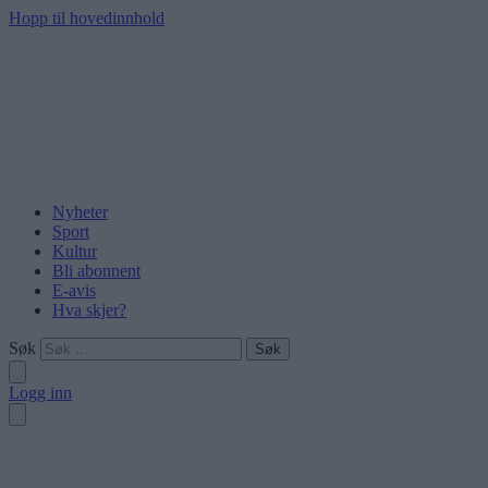
Hopp til hovedinnhold
Nyheter
Sport
Kultur
Bli abonnent
E-avis
Hva skjer?
Søk
Logg inn