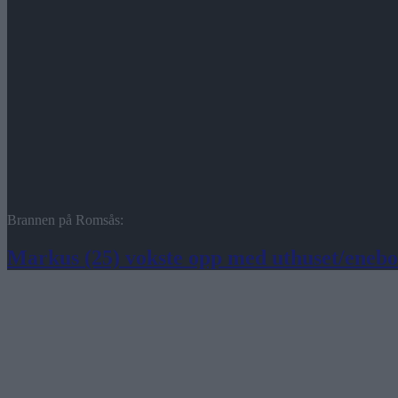
Brannen på Romsås:
Markus (25) vokste opp med uthuset/enebol