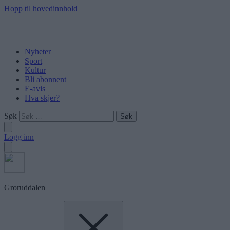
Hopp til hovedinnhold
Nyheter
Sport
Kultur
Bli abonnent
E-avis
Hva skjer?
Søk
Logg inn
Groruddalen