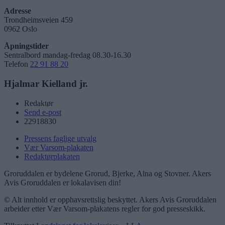
Adresse
Trondheimsveien 459
0962 Oslo
Åpningstider
Sentralbord mandag-fredag 08.30-16.30
Telefon
22 91 88 20
Hjalmar Kielland jr.
Redaktør
Send e-post
22918830
Pressens faglige utvalg
Vær Varsom-plakaten
Redaktørplakaten
Groruddalen er bydelene Grorud, Bjerke, Alna og Stovner. Akers
Avis Groruddalen er lokalavisen din!
© Alt innhold er opphavsrettslig beskyttet. Akers Avis Groruddalen
arbeider etter Vær Varsom-plakatens regler for god presseskikk.