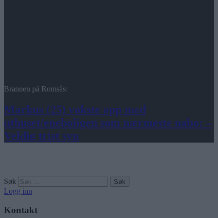
Brannen på Romsås:
Markus (25) vokste opp med
uthuset/eneboligen som nærmeste nabo: –
Veldig trist syn
Søk
Logg inn
Kontakt