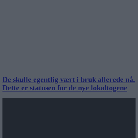
De skulle egentlig vært i bruk allerede nå.
Dette er statusen for de nye lokaltogene