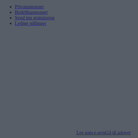
Privatannonser
Bedriftsannonser
Send inn gratulasjon
Ledige stillinger
Les som e-avis
Gå til arkivet