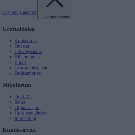
Last ned
Last ned
Lukk app-banner
Groruddalen
Kontakt oss
Om oss
Løssalgssteder
Bli abonnent
E-avis
Groruddalsdebatt
Dødsannonser
Miljøforum
Om GM
Saker
Organisasjon
Høringsuttalelser
Innmelding
Kundeservice