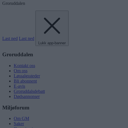
Groruddalen
Last ned
Last ned
Lukk app-banner
Groruddalen
Kontakt oss
Om oss
Løssalgssteder
Bli abonnent
E-avis
Groruddalsdebatt
Dødsannonser
Miljøforum
Om GM
Saker