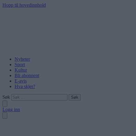
Hopp til hovedinnhold
Nyheter
Sport
Kultur
Bli abonnent
E-avis
Hva skjer?
Søk
Logg inn