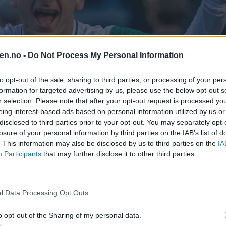
en.no -
Do Not Process My Personal Information
to opt-out of the sale, sharing to third parties, or processing of your per
formation for targeted advertising by us, please use the below opt-out s
r selection. Please note that after your opt-out request is processed y
eing interest-based ads based on personal information utilized by us or
disclosed to third parties prior to your opt-out. You may separately opt-
losure of your personal information by third parties on the IAB’s list of
. This information may also be disclosed by us to third parties on the
IA
Participants
that may further disclose it to other third parties.
er fortsetter å klatre på tabellen der de nå er plassert som nummer 6
l Data Processing Opt Outs
o opt-out of the Sharing of my personal data.
1 til 3–1 mot Follo 2 på Rommensletta og tok sin fjerde strake seier.