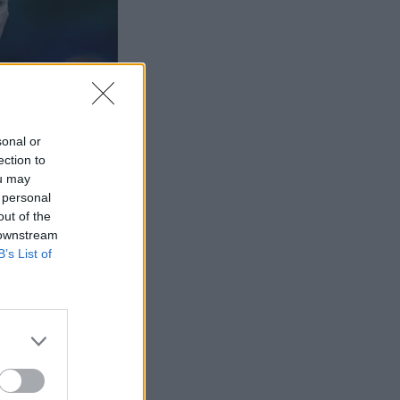
sonal or
ection to
ou may
 personal
out of the
 downstream
B’s List of
 (Foto: Trond Gjerde).