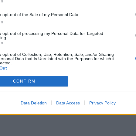
In
o opt-out of the Sale of my Personal Data.
In
to opt-out of processing my Personal Data for Targeted
ing.
In
o opt-out of Collection, Use, Retention, Sale, and/or Sharing
ersonal Data that Is Unrelated with the Purposes for which it
lected.
er-trener Zijad Sabaredzovic.
Out
CONFIRM
sen.
Data Deletion
Data Access
Privacy Policy
lay