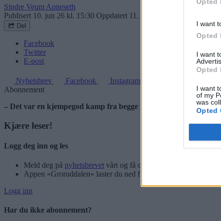
Opted 
Sindre Veum Apneseth
Publisert
10. jun 26 kl. 15:30
Oppdatert
11. jun 26 kl. 10:18
I want t
Del
Opted 
Facebook
Twitter
I want 
E-post
Advertis
Opted 
Nyhetsbrev
Facebook
Instagram
I want t
Abonnement
of my P
was col
– Det var en kjempegod kamp fra begge lag, oppsummerer Stovn
Opted 
Kjære leser!
Logg deg inn og les
Meld deg på
nyhetsbrevet
vårt og få oppdateringer rett i innbok
Appen «Groruddalen» laster du ned fra App Store og Google P
Logg inn
Har du ikke abonnement?