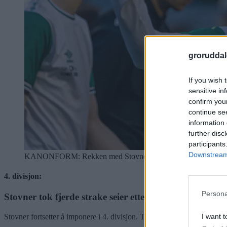
groruddal
If you wish 
sensitive in
confirm you
continue se
information 
further disc
participants
Downstream 
KANONFORM: Rekken med Stovner-seiere er nå på fire, og Stovn
4. divisjon:
Persona
Stovner tok fjerde strake seier etter ny snuoperasjon
I want t
Stovner fortsetter å imponere i 4. divisjon. Tirsdag kveld snudde de 0–