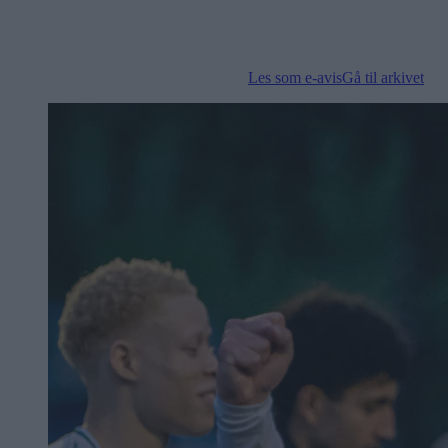
Les som e-avis
Gå til arkivet