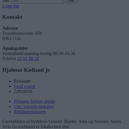
Søk
Logg inn
Kontakt
Adresse
Trondheimsveien 459
0962 Oslo
Åpningstider
Sentralbord mandag-fredag 08.30-16.30
Telefon
22 91 88 20
Hjalmar Kielland jr.
Redaktør
Send e-post
22918830
Pressens faglige utvalg
Vær Varsom-plakaten
Redaktørplakaten
Groruddalen er bydelene Grorud, Bjerke, Alna og Stovner. Akers
Avis Groruddalen er lokalavisen din!