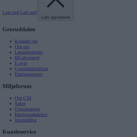
Last ned
Last ned
Lukk app-banner
Groruddalen
Kontakt oss
Om oss
Løssalgssteder
Bli abonnent
E-avis
Groruddalsdebatt
Dødsannonser
Miljøforum
Om GM
Saker
Organisasjon
Høringsuttalelser
Innmelding
Kundeservice