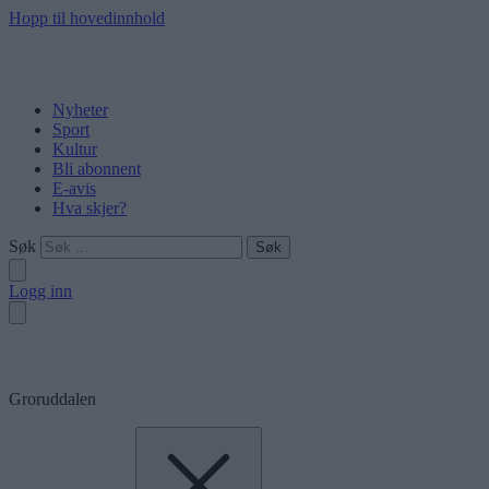
Hopp til hovedinnhold
Nyheter
Sport
Kultur
Bli abonnent
E-avis
Hva skjer?
Søk
Logg inn
Groruddalen