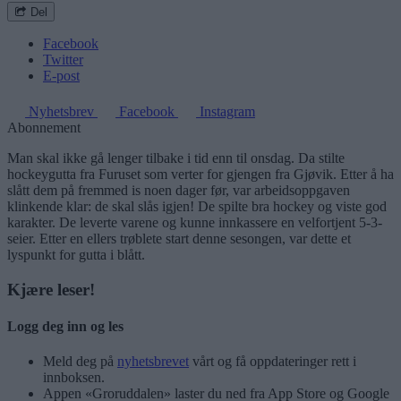
Del
Facebook
Twitter
E-post
Nyhetsbrev
Facebook
Instagram
Abonnement
Man skal ikke gå lenger tilbake i tid enn til onsdag. Da stilte
hockeygutta fra Furuset som verter for gjengen fra Gjøvik. Etter å ha
slått dem på fremmed is noen dager før, var arbeidsoppgaven
klinkende klar: de skal slås igjen! De spilte bra hockey og viste god
karakter. De leverte varene og kunne innkassere en velfortjent 5-3-
seier. Etter en ellers trøblete start denne sesongen, var dette et
lyspunkt for gutta i blått.
Kjære leser!
Logg deg inn og les
Meld deg på
nyhetsbrevet
vårt og få oppdateringer rett i
innboksen.
Appen «Groruddalen» laster du ned fra App Store og Google