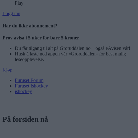
Play
Logg inn
Har du ikke abonnement?
Prøv avisa i 5 uker for bare 5 kroner
Du får tilgang til alt på Groruddalen.no – også eAvisen vår!
Husk å laste ned appen vår «Groruddalen» for best mulig
leseopplevelse.
Kjøp
Furuset Forum
Furuset Ishockey
ishockey
På forsiden nå