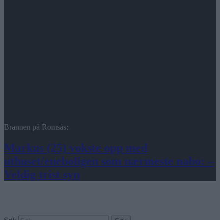
Brannen på Romsås:
Markus (25) vokste opp med
uthuset/eneboligen som nærmeste nabo: –
Veldig trist syn