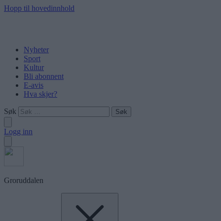
Hopp til hovedinnhold
Nyheter
Sport
Kultur
Bli abonnent
E-avis
Hva skjer?
Søk
Logg inn
Groruddalen