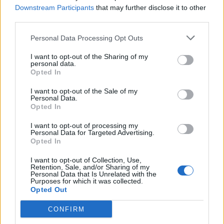
Downstream Participants
that may further disclose it to other
Abonnement
third parties.
Personal Data Processing Opt Outs
Søk
Logg inn
I want to opt-out of the Sharing of my
personal data.
Kontakt
Opted In
I want to opt-out of the Sale of my
Adresse
Personal Data.
Trondheimsveien 459
Opted In
0962 Oslo
I want to opt-out of processing my
Åpningstider
Personal Data for Targeted Advertising.
Sentralbord mandag-fredag 08.30-16.30
Opted In
Telefon
22 91 88 20
I want to opt-out of Collection, Use,
Hjalmar Kielland jr.
Retention, Sale, and/or Sharing of my
Personal Data that Is Unrelated with the
Purposes for which it was collected.
Redaktør
Opted Out
Send e-post
22918830
CONFIRM
Pressens faglige utvalg