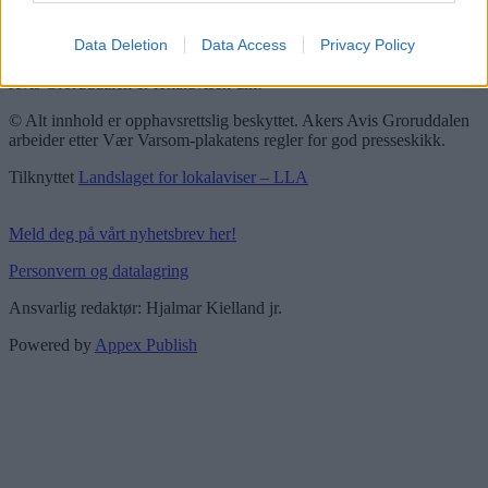
Vær Varsom-plakaten
Redaktørplakaten
Data Deletion
Data Access
Privacy Policy
Groruddalen er bydelene Grorud, Bjerke, Alna og Stovner. Akers
Avis Groruddalen er lokalavisen din!
© Alt innhold er opphavsrettslig beskyttet. Akers Avis Groruddalen
arbeider etter Vær Varsom-plakatens regler for god presseskikk.
Tilknyttet
Landslaget for lokalaviser – LLA
Meld deg på vårt nyhetsbrev her!
Personvern og datalagring
Ansvarlig redaktør: Hjalmar Kielland jr.
Powered by
Appex Publish