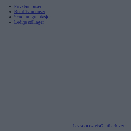
Privatannonser
Bedriftsannonser
Send inn gratulasjon
Ledige stillinger
Les som e-avis
Gå til arkivet