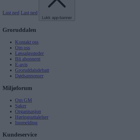
Last ned
Last ned
Lukk app-banner
Groruddalen
Kontakt oss
Om oss
Løssalgssteder
Bli abonnent
E-avis
Groruddalsdebatt
Dødsannonser
Miljøforum
Om GM
Saker
Organisasjon
Høringsuttalelser
Innmelding
Kundeservice