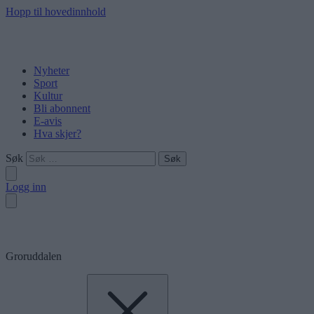
Hopp til hovedinnhold
Nyheter
Sport
Kultur
Bli abonnent
E-avis
Hva skjer?
Søk
Logg inn
Groruddalen