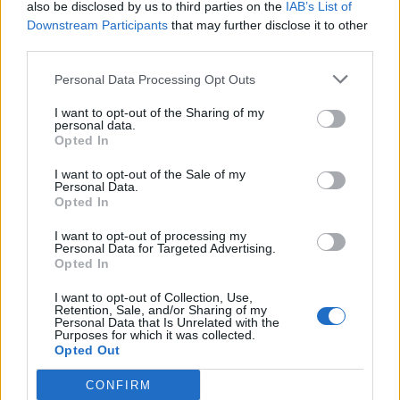
also be disclosed by us to third parties on the
IAB’s List of
Downstream Participants
that may further disclose it to other
Abonnement
third parties.
Personal Data Processing Opt Outs
Søk
Logg inn
I want to opt-out of the Sharing of my
personal data.
Opted In
Kontakt
I want to opt-out of the Sale of my
Adresse
Personal Data.
Trondheimsveien 459
Opted In
0962 Oslo
I want to opt-out of processing my
Åpningstider
Personal Data for Targeted Advertising.
Sentralbord mandag-fredag 08.30-16.30
Opted In
Telefon
22 91 88 20
I want to opt-out of Collection, Use,
Hjalmar Kielland jr.
Retention, Sale, and/or Sharing of my
Personal Data that Is Unrelated with the
Purposes for which it was collected.
Redaktør
Opted Out
Send e-post
22918830
CONFIRM