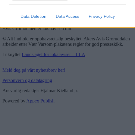
Pressens faglige utvalg
Vær Varsom-plakaten
Redaktørplakaten
Data Deletion
Data Access
Privacy Policy
Groruddalen er bydelene Grorud, Bjerke, Alna og Stovner. Akers
Avis Groruddalen er lokalavisen din!
© Alt innhold er opphavsrettslig beskyttet. Akers Avis Groruddalen
arbeider etter Vær Varsom-plakatens regler for god presseskikk.
Tilknyttet
Landslaget for lokalaviser – LLA
Meld deg på vårt nyhetsbrev her!
Personvern og datalagring
Ansvarlig redaktør: Hjalmar Kielland jr.
Powered by
Appex Publish