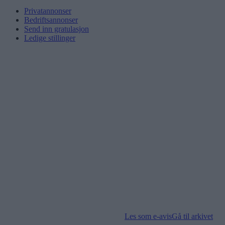
Privatannonser
Bedriftsannonser
Send inn gratulasjon
Ledige stillinger
Les som e-avis
Gå til arkivet