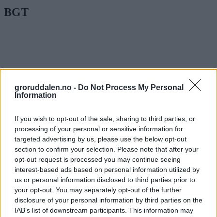
BGT
groruddalen.no -
Do Not Process My Personal
Information
If you wish to opt-out of the sale, sharing to third parties, or
processing of your personal or sensitive information for
targeted advertising by us, please use the below opt-out
section to confirm your selection. Please note that after your
opt-out request is processed you may continue seeing
interest-based ads based on personal information utilized by
Britain's Got Talent-vinner Viggo Venn:
us or personal information disclosed to third parties prior to
your opt-out. You may separately opt-out of the further
Tilhørigheten til Groruddalen er større
disclosure of your personal information by third parties on the
IAB’s list of downstream participants. This information may
enn først antatt