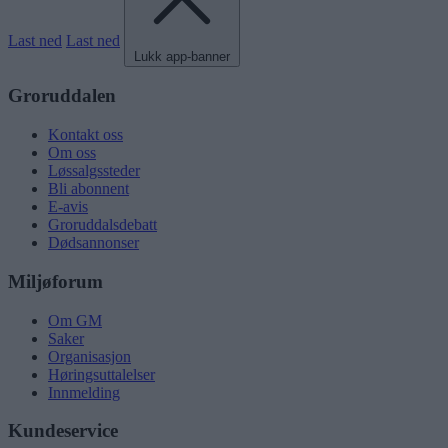
Last ned
Last ned
Lukk app-banner
Groruddalen
Kontakt oss
Om oss
Løssalgssteder
Bli abonnent
E-avis
Groruddalsdebatt
Dødsannonser
Miljøforum
Om GM
Saker
Organisasjon
Høringsuttalelser
Innmelding
Kundeservice