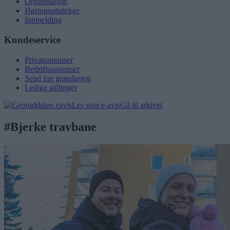
Organisasjon
Høringsuttalelser
Innmelding
Kundeservice
Privatannonser
Bedriftsannonser
Send inn gratulasjon
Ledige stillinger
Les som e-avis
Gå til arkivet
#Bjerke travbane