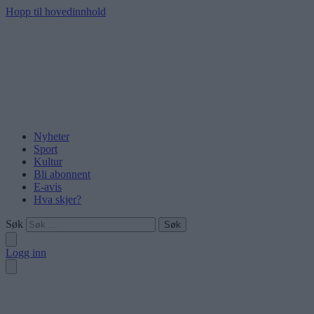
Hopp til hovedinnhold
Nyheter
Sport
Kultur
Bli abonnent
E-avis
Hva skjer?
Søk
Logg inn