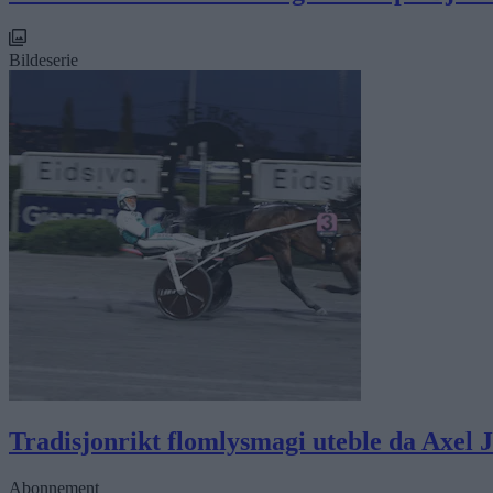
Bildeserie
Tradisjonrikt flomlysmagi uteble da Axel 
Abonnement