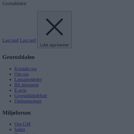
Groruddalen
Last ned
Last ned
Lukk app-banner
Groruddalen
Kontakt oss
Om oss
Løssalgssteder
Bli abonnent
E-avis
Groruddalsdebatt
Dødsannonser
Miljøforum
Om GM
Saker