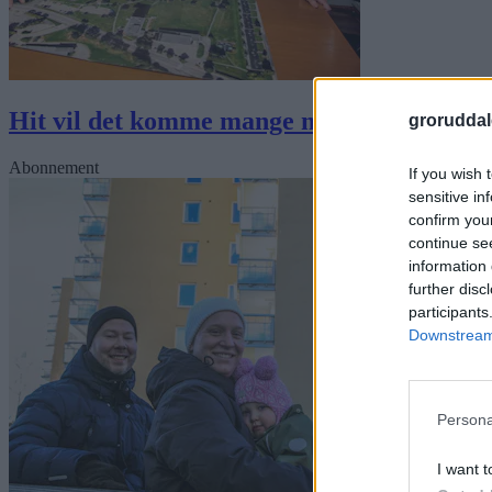
Hit vil det komme mange nyetablerte som vi
groruddal
Abonnement
If you wish 
sensitive in
confirm you
continue se
information 
further disc
participants
Downstream 
Persona
I want t