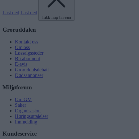
Last ned
Last ned
Lukk app-banner
Groruddalen
Kontakt oss
Om oss
Løssalgssteder
Bli abonnent
E-avis
Groruddalsdebatt
Dødsannonser
Miljøforum
Om GM
Saker
Organisasjon
Høringsuttalelser
Innmelding
Kundeservice