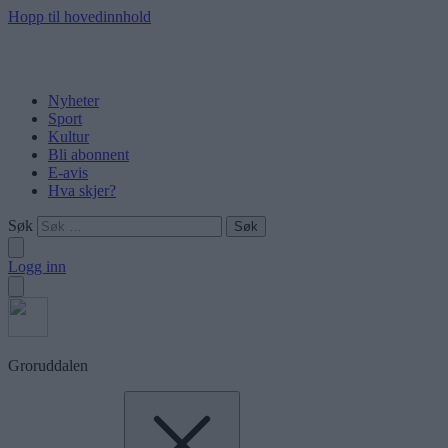
Hopp til hovedinnhold
Nyheter
Sport
Kultur
Bli abonnent
E-avis
Hva skjer?
Søk
Logg inn
Groruddalen