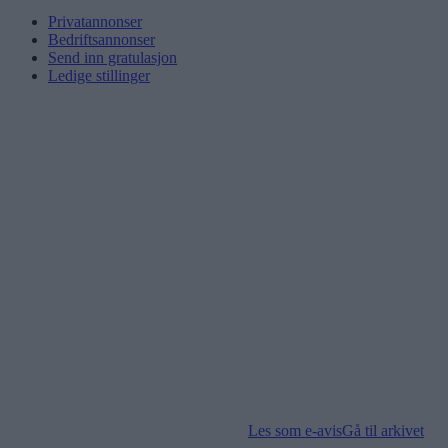
Privatannonser
Bedriftsannonser
Send inn gratulasjon
Ledige stillinger
Les som e-avis
Gå til arkivet