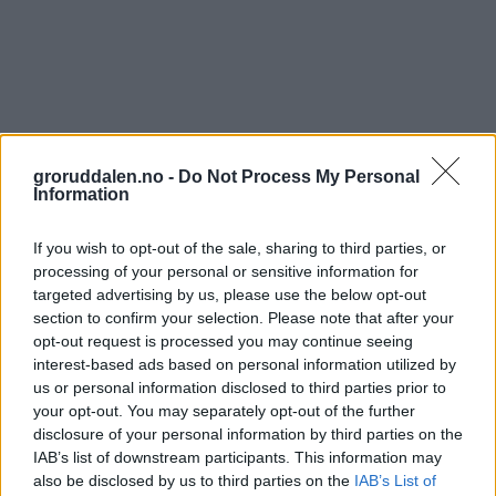
groruddalen.no -
Do Not Process My Personal
Information
40 år og fortsatt matchvinner:
If you wish to opt-out of the sale, sharing to third parties, or
«Ibba» Laajab er i kjempeform – dette
processing of your personal or sensitive information for
sier veteranen om sin egen fremtid
targeted advertising by us, please use the below opt-out
section to confirm your selection. Please note that after your
opt-out request is processed you may continue seeing
Abonnement
interest-based ads based on personal information utilized by
us or personal information disclosed to third parties prior to
your opt-out. You may separately opt-out of the further
disclosure of your personal information by third parties on the
IAB’s list of downstream participants. This information may
also be disclosed by us to third parties on the
IAB’s List of