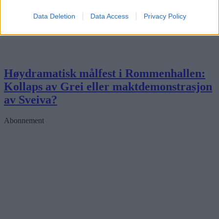
Data Deletion
Data Access
Privacy Policy
Høydramatisk målfest i Rommenhallen:
Kollaps av Grei eller maktdemonstrasjon
av Sveiva?
Abonnement