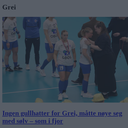
Grei
Ingen gullhatter for Grei, måtte nøye seg
med sølv – som i fjor