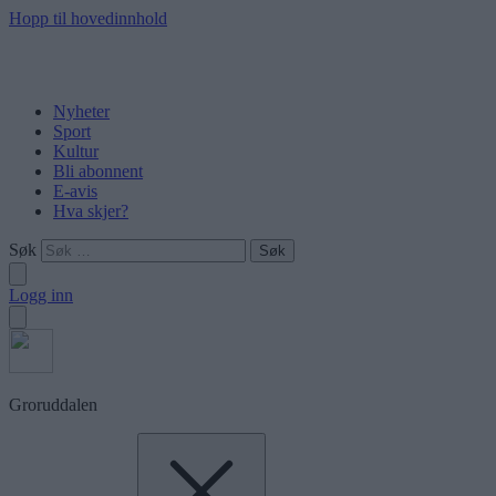
Hopp til hovedinnhold
Nyheter
Sport
Kultur
Bli abonnent
E-avis
Hva skjer?
Søk
Logg inn
Groruddalen