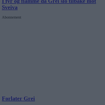
I fyr og flamme da Grei slo tilbake mot
Sveiva
Abonnement
Forlater Grei