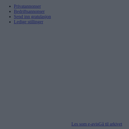
Privatannonser
Bedriftsannonser
Send inn gratulasjon
Ledige stillinger
Les som e-avis
Gå til arkivet