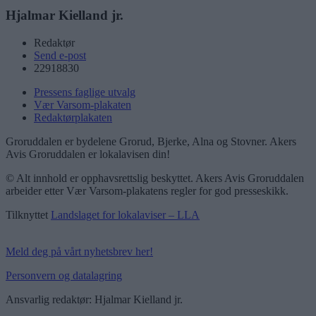
Hjalmar Kielland jr.
Redaktør
Send e-post
22918830
Pressens faglige utvalg
Vær Varsom-plakaten
Redaktørplakaten
Groruddalen er bydelene Grorud, Bjerke, Alna og Stovner. Akers
Avis Groruddalen er lokalavisen din!
© Alt innhold er opphavsrettslig beskyttet. Akers Avis Groruddalen
arbeider etter Vær Varsom-plakatens regler for god presseskikk.
Tilknyttet
Landslaget for lokalaviser – LLA
Meld deg på vårt nyhetsbrev her!
Personvern og datalagring
Ansvarlig redaktør: Hjalmar Kielland jr.