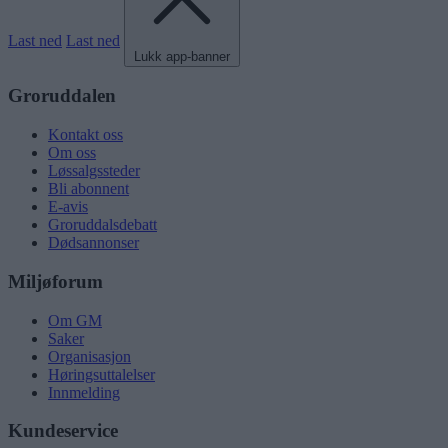
Last ned
Last ned
Lukk app-banner
Groruddalen
Kontakt oss
Om oss
Løssalgssteder
Bli abonnent
E-avis
Groruddalsdebatt
Dødsannonser
Miljøforum
Om GM
Saker
Organisasjon
Høringsuttalelser
Innmelding
Kundeservice