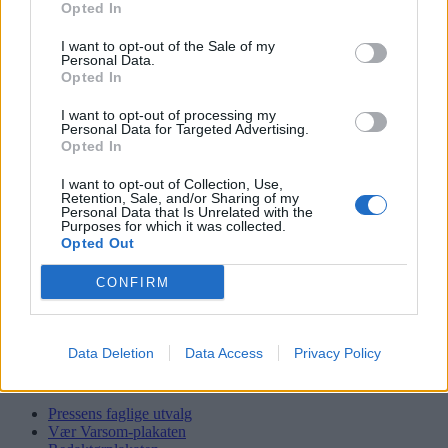
Opted In
I want to opt-out of the Sale of my
Personal Data.
Søk
Opted In
Logg inn
I want to opt-out of processing my
Kontakt
Personal Data for Targeted Advertising.
Opted In
Adresse
Trondheimsveien 459
I want to opt-out of Collection, Use,
0962 Oslo
Retention, Sale, and/or Sharing of my
Personal Data that Is Unrelated with the
Purposes for which it was collected.
Åpningstider
Opted Out
Sentralbord mandag-fredag 08.30-16.30
Telefon
22 91 88 20
CONFIRM
Hjalmar Kielland jr.
Redaktør
Data Deletion
Data Access
Privacy Policy
Send e-post
22918830
Pressens faglige utvalg
Vær Varsom-plakaten