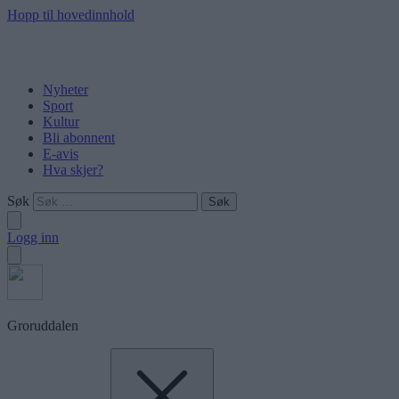
Hopp til hovedinnhold
Nyheter
Sport
Kultur
Bli abonnent
E-avis
Hva skjer?
Søk
Logg inn
Groruddalen