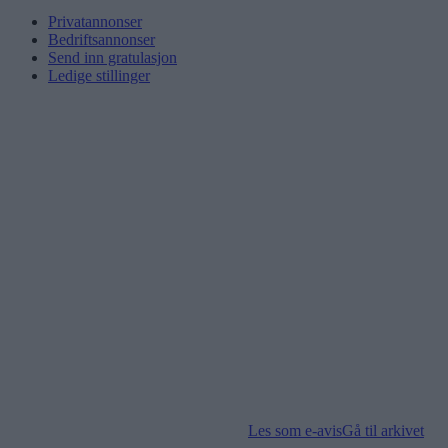
Privatannonser
Bedriftsannonser
Send inn gratulasjon
Ledige stillinger
Les som e-avis
Gå til arkivet