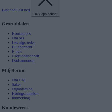
Last ned
Last ned
Lukk app-banner
Groruddalen
Kontakt oss
Om oss
Løssalgssteder
Bli abonnent
E-avis
Groruddalsdebatt
Dødsannonser
Miljøforum
Om GM
Saker
Organisasjon
Høringsuttalelser
Innmelding
Kundeservice