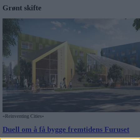
Grønt skifte
«Reinventing Cities»
Duell om å få bygge fremtidens Furuset